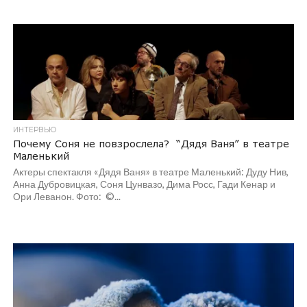
ИНТЕРВЬЮ
Почему Соня не повзрослела? “Дядя Ваня” в театре
Маленький
Актеры спектакля «Дядя Ваня» в театре Маленький: Дуду Нив,
Анна Дубровицкая, Соня Цунвазо, Дима Росс, Гади Кенар и
Ори Леванон. Фото: ©...