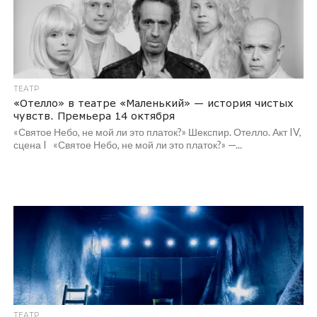
ТЕАТР
«Отелло» в театре «Маленький» — история чистых
чувств. Премьера 14 октября
«Святое Небо, не мой ли это платок?» Шекспир. Отелло. Акт IV,
сцена I «Святое Небо, не мой ли это платок?» —...
ТЕАТР