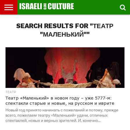
ВЫСТАВКИ
SEARCH RESULTS FOR "ТЕАТР
МУЗЕИ
СТРАНА
ТЕАТР
КНИГИ.
МУЗЫКА
РЕЛИГИЯ/
ДВИЖЕНИЕ
ДЕТИ
МАРШРУТЫ
ВИДЕО-
ВПЕЧАТЛЕНИЯ
ВСТРЕЧИ
ИНТЕРВЬЮ
КИНО
TEL
ФЕСТИВАЛЕЙ
ТЕКСТЫ
ИСТОРИЯ
ВЫХОДНОГО
ПРОГУЛЬЩИКА
РЕЧИ
И
AVIV
ДНЯ
ЛЕКЦИИ
GLOBAL
"МАЛЕНЬКИЙ""
ТЕАТР
Театр «Маленький» в новом году – уже 5777-м:
спектакли старые и новые, на русском и иврите
Новый год принято начинать с пожеланий и потому, прежде
всего, пожелаем театру «Маленький» удачи, отличных
спектаклей, новых и верных зрителей. И, конечно...