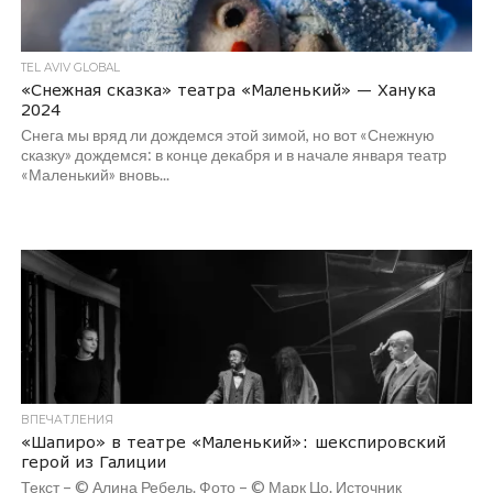
TEL AVIV GLOBAL
«Снежная сказка» театра «Маленький» — Ханука
2024
Снега мы вряд ли дождемся этой зимой, но вот «Снежную
сказку» дождемся: в конце декабря и в начале января театр
«Маленький» вновь...
ВПЕЧАТЛЕНИЯ
«Шапиро» в театре «Маленький»: шекспировский
герой из Галиции
Текст – © Алина Ребель. Фото – © Марк Цо. Источник