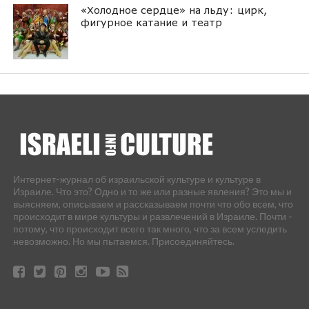
«Холодное сердце» на льду: цирк,
фигурное катание и театр
Интернет-журнал об израильской культуре и культуре в
Израиле. Что это? Одно и то же или разные явления? Это мы и
выясняем, описываем и рассказываем почти что обо всем, что
происходит в мире культуры и развлечений в Израиле. Почти -
потому, что происходит всего так много, что за всем уследить
невозможно. Но мы пытаемся. Присоединяйтесь.