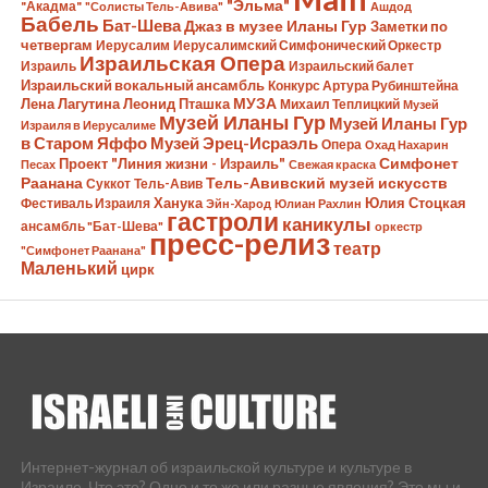
"Эльма"
"Акадма"
"Солисты Тель-Авива"
Ашдод
Бабель
Бат-Шева
Джаз в музее Иланы Гур
Заметки по
четвергам
Иерусалим
Иерусалимский Симфонический Оркестр
Израильская Опера
Израиль
Израильский балет
Израильский вокальный ансамбль
Конкурс Артура Рубинштейна
Лена Лагутина
Леонид Пташка
МУЗА
Михаил Теплицкий
Музей
Музей Иланы Гур
Музей Иланы Гур
Израиля в Иерусалиме
в Старом Яффо
Музей Эрец-Исраэль
Опера
Охад Нахарин
Симфонет
Проект "Линия жизни - Израиль"
Песах
Свежая краска
Раанана
Тель-Авивский музей искусств
Суккот
Тель-Авив
Ханука
Юлия Стоцкая
Фестиваль Израиля
Эйн-Харод
Юлиан Рахлин
гастроли
каникулы
ансамбль "Бат-Шева"
оркестр
пресс-релиз
театр
"Симфонет Раанана"
Маленький
цирк
Интернет-журнал об израильской культуре и культуре в
Израиле. Что это? Одно и то же или разные явления? Это мы и