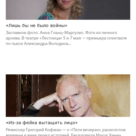
«Лишь бы не было войны»
Заглавное фото: Анна Гланц-Маргулис. Фото из личного
архива. В театре «Лестница» 5 и 7 мая — премьера спектакля
по пьесе Александра Володина...
«Из-за фейка вытащить лицо»
Режиссер Григорий Кофман — о «Пяти вечерах», расколотом
времени и вине перед историей. Беседовала Маша Хинич.