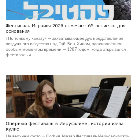
Фестиваль Израиля 2026 отмечает 65-летие со дня
основания
«По тонкому канату» — захватывающее дух представление
воздушного искусства над Гай-Бен-Хином, вдохновлённое
особым моментом времени — 1987 годом, когда открывался
фестиваль и...
Оперный фестиваль в Иерусалиме: истории из-за
кулис
На верхнем фото — София Мазар Фестиваль Иерусалимской