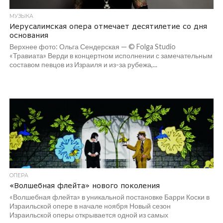
МУЗЫКА
Иерусалимская опера отмечает десятилетие со дня
основания
Верхнее фото: Ольга Сендерская — © Folga Studio
«Травиата» Верди в концертном исполнении с замечательным
составом певцов из Израиля и из-за рубежа,...
ОПЕРА
«Волшебная флейта» нового поколения
«Волшебная флейта» в уникальной постановке Барри Коски в
Израильской опере в начале ноября Новый сезон
Израильской оперы открывается одной из самых