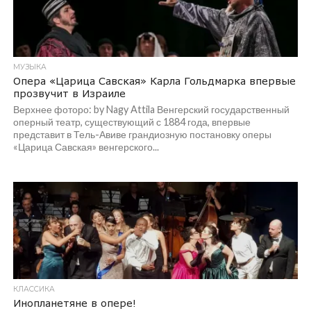
МУЗЫКА
Опера «Царица Савская» Карла Гольдмарка впервые
прозвучит в Израиле
Верхнее фоторо: by Nagy Attila Венгерский государственный
оперный театр, существующий с 1884 года, впервые
представит в Тель-Авиве грандиозную постановку оперы
«Царица Савская» венгерского...
КЛАССИКА
Инопланетяне в опере!