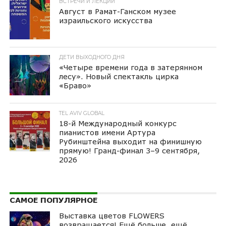
ВСТРЕЧИ И ЛЕКЦИИ
Август в Рамат-Ганском музее
израильского искусства
ДЕТИ ВЫХОДНОГО ДНЯ
«Четыре времени года в затерянном
лесу». Новый спектакль цирка
«Браво»
TEL AVIV GLOBAL
18-й Международный конкурс
пианистов имени Артура
Рубинштейна выходит на финишную
прямую! Гранд-финал 3–9 сентября,
2026
САМОЕ ПОПУЛЯРНОЕ
Выставка цветов FLOWERS
возвращается! Ещё больше, ещё