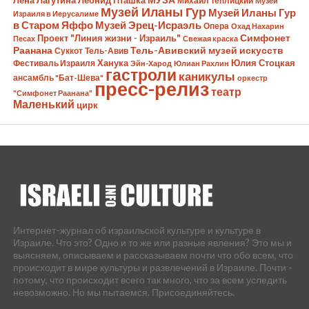
Лена Лагутина
Леонид Пташка
МУЗА
Михаил Теплицкий
Музей
Музей Иланы Гур
Музей Иланы Гур
Израиля в Иерусалиме
в Старом Яффо
Музей Эрец-Исраэль
Опера
Охад Нахарин
Симфонет
Проект "Линия жизни - Израиль"
Песах
Свежая краска
Раанана
Тель-Авивский музей искусств
Суккот
Тель-Авив
Ханука
Юлия Стоцкая
Фестиваль Израиля
Эйн-Харод
Юлиан Рахлин
гастроли
каникулы
ансамбль "Бат-Шева"
оркестр
пресс-релиз
театр
"Симфонет Раанана"
Маленький
цирк
Интернет-журнал об израильской культуре и культуре в
Израиле. Что это? Одно и то же или разные явления? Это мы и
выясняем, описываем и рассказываем почти что обо всем, что
происходит в мире культуры и развлечений в Израиле. Почти -
потому, что происходит всего так много, что за всем уследить
невозможно. Но мы пытаемся. Присоединяйтесь.