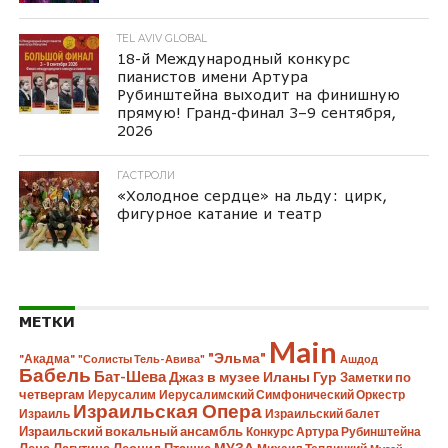
TEL AVIV GLOBAL
18-й Международный конкурс
пианистов имени Артура
Рубинштейна выходит на финишную
прямую! Гранд-финал 3–9 сентября,
2026
ГАСТРОЛИ
«Холодное сердце» на льду: цирк,
фигурное катание и театр
МЕТКИ
Main
"Эльма"
"Акадма"
"Солисты Тель-Авива"
Ашдод
Бабель
Бат-Шева
Джаз в музее Иланы Гур
Заметки по
четвергам
Иерусалим
Иерусалимский Симфонический Оркестр
Израильская Опера
Израиль
Израильский балет
Израильский вокальный ансамбль
Конкурс Артура Рубинштейна