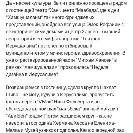
Да – насчет культуры: были прилежно посещены рядом
с гостиницей театр “Хан”, центр “Маабада”, где в дни
“Хамшушалаим” так много фринджевых
представлений, обойдена вся улица Эмек-Рефаиим с
ее историческими домами и центр Хансен – бывший
лепрозорий и его мифы напротив “Театрон
Иерушалаим”, постепенно отбираемый
муниципалитетом у министерства здравоохранения. В
уже отреставрированной части “Митхам Хансен” в
рамках “Хамшушалаим” проводилась “Неделя
дизайна в Иерусалиме”.
Возвращаемся в гостиницу, сделав круг по Нахлат
Шива – не могу, будучи в Иерусалиме, пропустить
фотогалерею “Vision” Нила Фольберга и не
обследовать в поисках “мальбека” винный магазин
“Ави Бен” рядом. Потом расширяем круг – как не
навестить господина Хермана Хесса на Елени ха-
Малка и Музей узников подполья. Как в очередной раз