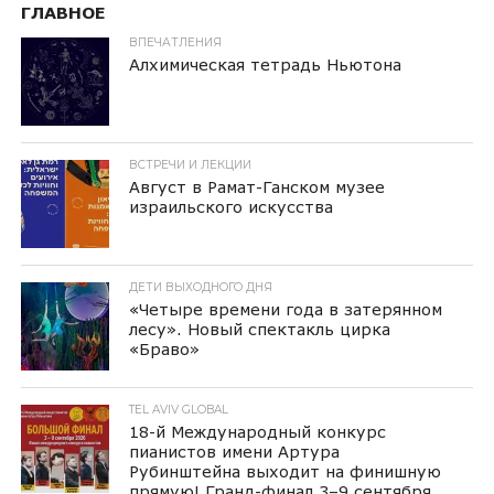
ГЛАВНОЕ
ВПЕЧАТЛЕНИЯ
Алхимическая тетрадь Ньютона
ВСТРЕЧИ И ЛЕКЦИИ
Август в Рамат-Ганском музее
израильского искусства
ДЕТИ ВЫХОДНОГО ДНЯ
«Четыре времени года в затерянном
лесу». Новый спектакль цирка
«Браво»
TEL AVIV GLOBAL
18-й Международный конкурс
пианистов имени Артура
Рубинштейна выходит на финишную
прямую! Гранд-финал 3–9 сентября,