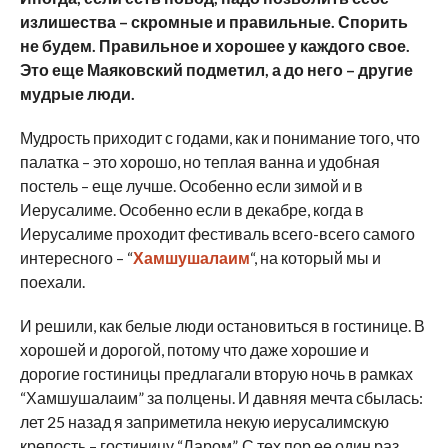
излишества – скромные и правильные. Спорить
не будем. Правильное и хорошее у каждого свое.
Это еще Маяковский подметил, а до него – другие
мудрые люди.
Мудрость приходит с годами, как и понимание того, что
палатка – это хорошо, но теплая ванна и удобная
постель – еще лучше. Особенно если зимой и в
Иерусалиме. Особенно если в декабре, когда в
Иерусалиме проходит фестиваль всего-всего самого
интересного – “
Хамшушалаим
“, на который мы и
поехали.
И решили, как белые люди остановиться в гостинице. В
хорошей и дорогой, потому что даже хорошие и
дорогие гостиницы предлагали вторую ночь в рамках
“Хамшушалаим” за полцены. И давняя мечта сбылась:
лет 25 назад я заприметила некую иерусалимскую
крепость – гостиницу “Ларом”. С тех пор ее один раз