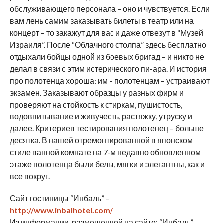
обслуживающего персонала – оно и чувствуется. Если
вам лень самим заказывать билеты в театр или на
концерт – то закажут для вас и даже отвезут в “Музей
Израиля”. После “Облачного столпа” здесь бесплатно
отдыхали бойцы одной из боевых бригад – и никто не
делал в связи с этим истерического пи-ара. И история
про полотенца хороша: им – полотенцам – устраивают
экзамен. Заказывают образцы у разных фирм и
проверяют на стойкость к стиркам, пушистость,
водовпитывание и живучесть, растяжку, утруску и
далее. Критериев тестирования полотенец – больше
десятка. В нашей отремонтированной в японском
стиле ванной комнате на 7-м недавно обновленном
этаже полотенца были белы, мягки и элегантны, как и
все вокруг.
Сайт гостиницы “Инбаль” –
http://www.inbalhotel.com/
Из информации, размешенной на сайте: “Инбаль”