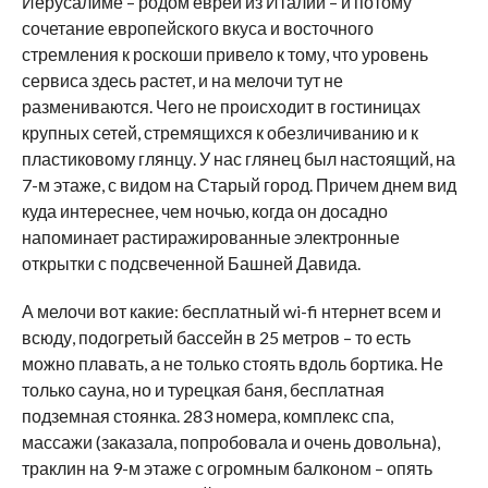
Иерусалиме – родом еврей из Италии – и потому
сочетание европейского вкуса и восточного
стремления к роскоши привело к тому, что уровень
сервиса здесь растет, и на мелочи тут не
размениваются. Чего не происходит в гостиницах
крупных сетей, стремящихся к обезличиванию и к
пластиковому глянцу. У нас глянец был настоящий, на
7-м этаже, с видом на Старый город. Причем днем вид
куда интереснее, чем ночью, когда он досадно
напоминает растиражированные электронные
открытки с подсвеченной Башней Давида.
А мелочи вот какие: бесплатный wi-fi нтернет всем и
всюду, подогретый бассейн в 25 метров – то есть
можно плавать, а не только стоять вдоль бортика. Не
только сауна, но и турецкая баня, бесплатная
подземная стоянка. 283 номера, комплекс спа,
массажи (заказала, попробовала и очень довольна),
траклин на 9-м этаже с огромным балконом – опять