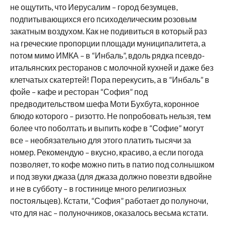
не ощутить, что Иерусалим – город безумцев,
подпитывающихся его психоделическим розовым
закатным воздухом. Как не подивиться в который раз
на греческие пропорции площади муниципалитета, а
потом мимо ИМКА – в “Инбаль”, вдоль рядка псевдо-
итальянских ресторанов с молочной кухней и даже без
клетчатых скатертей! Пора перекусить, а в “Инбаль” в
фойе – кафе и ресторан “София” под
предводительством шефа Моти Бухбута, коронное
блюдо которого – ризотто. Не попробовать нельзя, тем
более что поболтать и выпить кофе в “Софие” могут
все – необязательно для этого платить тысячи за
номер. Рекомендую – вкусно, красиво, а если погода
позволяет, то кофе можно пить в патио под солнышком
и под звуки джаза (для джаза должно повезти вдвойне
и не в субботу – в гостинице много религиозных
постояльцев). Кстати, “София” работает до полуночи,
что для нас – полуночников, оказалось весьма кстати.