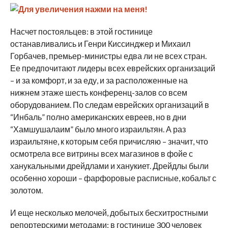
Насчет постояльцев: в этой гостинице
останавливались и Генри Киссинджер и Михаил
Горбачев, премьер-министры едва ли не всех стран.
Ее предпочитают лидеры всех еврейских организаций
– и за комфорт, и за еду, и за расположенные на
нижнем этаже шесть конференц-залов со всем
оборудованием. По следам еврейских организаций в
“Инбаль” полно американских евреев, но в дни
“Хамшушалаим” было много израильтян. А раз
израильтяне, к которым себя причисляю – значит, что
осмотрела все витрины всех магазинов в фойе с
ханукальными дрейдлами и ханукиет. Дрейдлы были
особенно хороши – фарфоровые расписные, кобальт с
золотом.
И еще несколько мелочей, добытых бесхитростными
репортерскими методами: в гостинице 300 человек