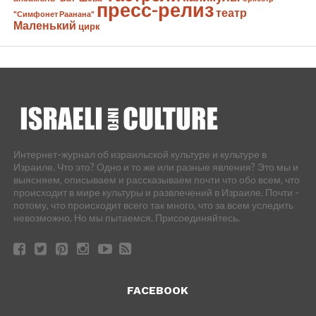
пресс-релиз
театр
"Симфонет Раанана"
Маленький
цирк
Интернет-журнал об израильской культуре и культуре в
Израиле. Что это? Одно и то же или разные явления? Это мы и
выясняем, описываем и рассказываем почти что обо всем, что
происходит в мире культуры и развлечений в Израиле. Почти -
потому, что происходит всего так много, что за всем уследить
невозможно. Но мы пытаемся. Присоединяйтесь.
FACEBOOK