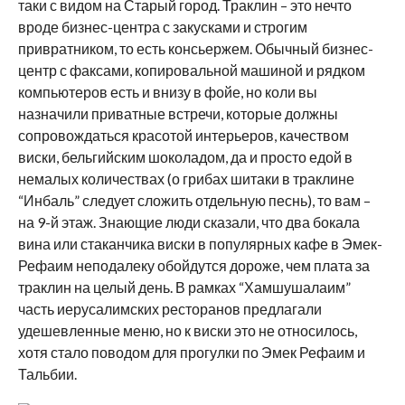
таки с видом на Старый город. Траклин – это нечто
вроде бизнес-центра с закусками и строгим
привратником, то есть консьержем. Обычный бизнес-
центр с факсами, копировальной машиной и рядком
компьютеров есть и внизу в фойе, но коли вы
назначили приватные встречи, которые должны
сопровождаться красотой интерьеров, качеством
виски, бельгийским шоколадом, да и просто едой в
немалых количествах (о грибах шитаки в траклине
“Инбаль” следует сложить отдельную песнь), то вам –
на 9-й этаж. Знающие люди сказали, что два бокала
вина или стаканчика виски в популярных кафе в Эмек-
Рефаим неподалеку обойдутся дороже, чем плата за
траклин на целый день. В рамках “Хамшушалаим”
часть иерусалимских ресторанов предлагали
удешевленные меню, но к виски это не относилось,
хотя стало поводом для прогулки по Эмек Рефаим и
Тальбии.