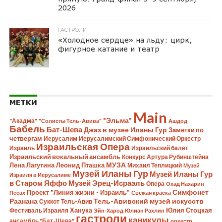
2026
ГАСТРОЛИ
«Холодное сердце» на льду: цирк,
фигурное катание и театр
МЕТКИ
Main
"Эльма"
"Акадма"
"Солисты Тель-Авива"
Ашдод
Бабель
Бат-Шева
Джаз в музее Иланы Гур
Заметки по
четвергам
Иерусалим
Иерусалимский Симфонический Оркестр
Израильская Опера
Израиль
Израильский балет
Израильский вокальный ансамбль
Конкурс Артура Рубинштейна
Лена Лагутина
Леонид Пташка
МУЗА
Михаил Теплицкий
Музей
Музей Иланы Гур
Музей Иланы Гур
Израиля в Иерусалиме
в Старом Яффо
Музей Эрец-Исраэль
Опера
Охад Нахарин
Симфонет
Проект "Линия жизни - Израиль"
Песах
Свежая краска
Раанана
Тель-Авивский музей искусств
Суккот
Тель-Авив
Ханука
Юлия Стоцкая
Фестиваль Израиля
Эйн-Харод
Юлиан Рахлин
гастроли
каникулы
ансамбль "Бат-Шева"
оркестр