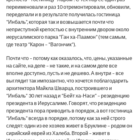
переименовали и раз 10 отремонтировали, обновили,
переделали и в результате получилась гостиница
“Инбаль”, которая так и возвышается почти что
неприступной крепостью с внутренним двором около
иерусалимского парка “Ган ха-Паамон” (тем самым,
где театр “Карон – “Вагончик”).
Почти что – потому как оказалось, что, цены, указанные
на сайте, на деле – не такие, и на самом деле все
вполне доступно, пусть и не дешево. А внутри – все
выглядит так импозантно, что хочется поблагодарить
архитектора Майкла Шварца, построившего и
“Инбаль” 30 лет назад и “Бейт ха-Наси” – резиденцию
президента в Иерусалиме. Говорят, что резиденцию
президента пора приводить в порядок, а вот гостиница
“Инбаль” всегда в порядке, потому как за ней строго
следят: один из ее хозяев живет в Бруклине – родом он
сирийский еврей из Халеба. Второй – живет в