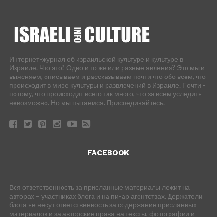
Интернет-журнал об израильской культуре и культуре в
Израиле. Что это? Одно и то же или разные явления? Это мы и
выясняем, описываем и рассказываем почти что обо всем, что
происходит в мире культуры и развлечений в Израиле. Почти -
потому, что происходит всего так много, что за всем уследить
невозможно. Но мы пытаемся. Присоединяйтесь.
FACEBOOK
Вся ответственность за присланные материалы лежит на
авторах – участниках блога и на пи-ар агентствах. Держатели
блога не несут ответственность за содержание присланных
материалов и за авторские права на тексты, фотографии и