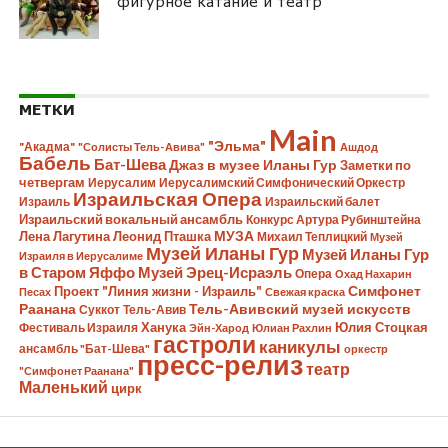
фигурное катание и театр
МЕТКИ
Main
"Эльма"
"Акадма"
"Солисты Тель-Авива"
Ашдод
Бабель
Бат-Шева
Джаз в музее Иланы Гур
Заметки по
четвергам
Иерусалим
Иерусалимский Симфонический Оркестр
Израильская Опера
Израиль
Израильский балет
Израильский вокальный ансамбль
Конкурс Артура Рубинштейна
Лена Лагутина
Леонид Пташка
МУЗА
Михаил Теплицкий
Музей
Музей Иланы Гур
Музей Иланы Гур
Израиля в Иерусалиме
в Старом Яффо
Музей Эрец-Исраэль
Опера
Охад Нахарин
Симфонет
Проект "Линия жизни - Израиль"
Песах
Свежая краска
Раанана
Тель-Авивский музей искусств
Суккот
Тель-Авив
Ханука
Юлия Стоцкая
Фестиваль Израиля
Эйн-Харод
Юлиан Рахлин
гастроли
каникулы
ансамбль "Бат-Шева"
оркестр
пресс-релиз
театр
"Симфонет Раанана"
Маленький
цирк