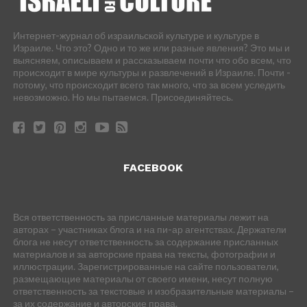
Интернет-журнал об израильской культуре и культуре в
Израиле. Что это? Одно и то же или разные явления? Это мы и
выясняем, описываем и рассказываем почти что обо всем, что
происходит в мире культуры и развлечений в Израиле. Почти -
потому, что происходит всего так много, что за всем уследить
невозможно. Но мы пытаемся. Присоединяйтесь.
FACEBOOK
Вся ответственность за присланные материалы лежит на
авторах – участниках блога и на пи-ар агентствах. Держатели
блога не несут ответственность за содержание присланных
материалов и за авторские права на тексты, фотографии и
иллюстрации. Зарегистрированные на сайте пользователи,
размещающие материалы от своего имени, несут полную
ответственность за текстовые и изобразительные материалы –
за их содержание и авторские права.