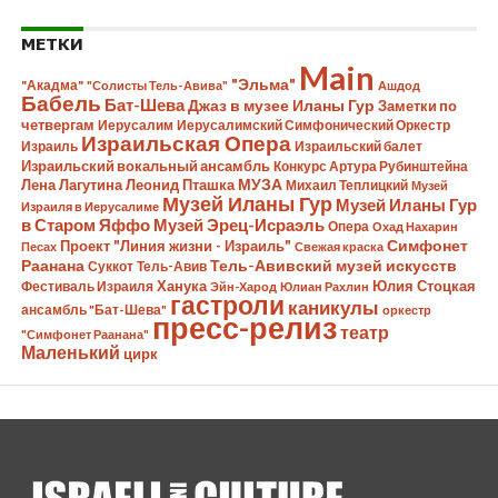
МЕТКИ
Main
"Эльма"
"Акадма"
"Солисты Тель-Авива"
Ашдод
Бабель
Бат-Шева
Джаз в музее Иланы Гур
Заметки по
четвергам
Иерусалим
Иерусалимский Симфонический Оркестр
Израильская Опера
Израиль
Израильский балет
Израильский вокальный ансамбль
Конкурс Артура Рубинштейна
Лена Лагутина
Леонид Пташка
МУЗА
Михаил Теплицкий
Музей
Музей Иланы Гур
Музей Иланы Гур
Израиля в Иерусалиме
в Старом Яффо
Музей Эрец-Исраэль
Опера
Охад Нахарин
Симфонет
Проект "Линия жизни - Израиль"
Песах
Свежая краска
Раанана
Тель-Авивский музей искусств
Суккот
Тель-Авив
Ханука
Юлия Стоцкая
Фестиваль Израиля
Эйн-Харод
Юлиан Рахлин
гастроли
каникулы
ансамбль "Бат-Шева"
оркестр
пресс-релиз
театр
"Симфонет Раанана"
Маленький
цирк