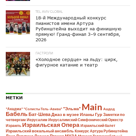
TEL AVIV GLOBAL
18-й Международный конкурс
пианистов имени Артура
Рубинштейна выходит на финишную
прямую! Гранд-финал 3–9 сентября,
2026
ГАСТРОЛИ
«Холодное сердце» на льду: цирк,
фигурное катание и театр
МЕТКИ
Main
"Эльма"
"Акадма"
"Солисты Тель-Авива"
Ашдод
Бабель
Бат-Шева
Джаз в музее Иланы Гур
Заметки по
четвергам
Иерусалим
Иерусалимский Симфонический Оркестр
Израильская Опера
Израиль
Израильский балет
Израильский вокальный ансамбль
Конкурс Артура Рубинштейна