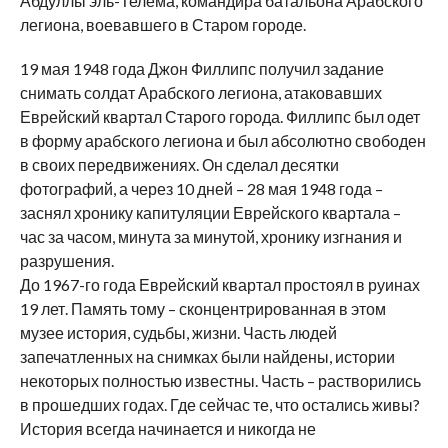
Абдуллы эль-Телема, командира батальона Арабского
легиона, воевавшего в Старом городе.
19 мая 1948 года Джон Филлипс получил задание
снимать солдат Арабского легиона, атаковавших
Еврейский квартал Старого города. Филлипс был одет
в форму арабского легиона и был абсолютно свободен
в своих передвижениях. Он сделал десятки
фотографий, а через 10 дней – 28 мая 1948 года –
заснял хронику капитуляции Еврейского квартала –
час за часом, минута за минутой, хронику изгнания и
разрушения.
До 1967-го года Еврейский квартал простоял в руинах
19 лет. Память тому – сконцентрированная в этом
музее история, судьбы, жизни. Часть людей
запечатленных на снимках были найдены, истории
некоторых полностью известны. Часть – растворились
в прошедших годах. Где сейчас те, что остались живы?
История всегда начинается и никогда не