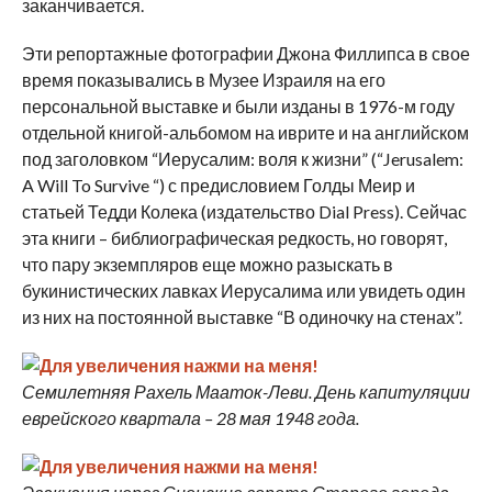
заканчивается.
Эти репортажные фотографии Джона Филлипса в свое
время показывались в Музее Израиля на его
персональной выставке и были изданы в 1976-м году
отдельной книгой-альбомом на иврите и на английском
под заголовком “Иерусалим: воля к жизни” (“Jerusalem:
A Will To Survive “) с предисловием Голды Меир и
статьей Тедди Колека (издательство Dial Press). Сейчас
эта книги – библиографическая редкость, но говорят,
что пару экземпляров еще можно разыскать в
букинистических лавках Иерусалима или увидеть один
из них на постоянной выставке “В одиночку на стенах”.
Семилетняя Рахель Мааток-Леви. День капитуляции
еврейского квартала – 28 мая 1948 года.