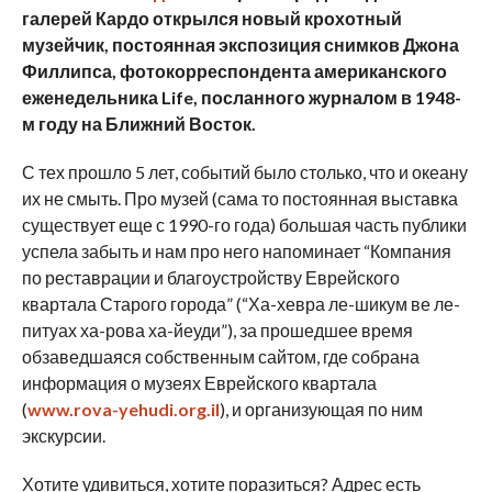
галерей Кардо открылся новый крохотный
музейчик, постоянная экспозиция снимков Джона
Филлипса, фотокорреспондента американского
еженедельника Life, посланного журналом в 1948-
м году на Ближний Восток.
С тех прошло 5 лет, событий было столько, что и океану
их не смыть. Про музей (сама то постоянная выставка
существует еще с 1990-го года) большая часть публики
успела забыть и нам про него напоминает “Компания
по реставрации и благоустройству Еврейского
квартала Старого города” (“Ха-хевра ле-шикум ве ле-
питуах ха-рова ха-йеуди”), за прошедшее время
обзаведшаяся собственным сайтом, где собрана
информация о музеях Еврейского квартала
(
www.rova-yehudi.org.il
), и организующая по ним
экскурсии.
Хотите удивиться, хотите поразиться? Адрес есть