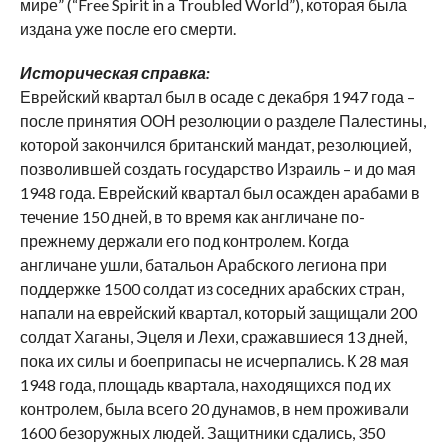
мире” (“Free Spirit in a Troubled World”), которая была
издана уже после его смерти.
Историческая справка:
Еврейский квартал был в осаде с декабря 1947 года –
после принятия ООН резолюции о разделе Палестины,
которой закончился британский мандат, резолюцией,
позволившей создать государство Израиль – и до мая
1948 года. Еврейский квартал был осажден арабами в
течение 150 дней, в то время как англичане по-
прежнему держали его под контролем. Когда
англичане ушли, батальон Арабского легиона при
поддержке 1500 солдат из соседних арабских стран,
напали на еврейский квартал, который защищали 200
солдат Хаганы, Эцеля и Лехи, сражавшиеся 13 дней,
пока их силы и боеприпасы не исчерпались. К 28 мая
1948 года, площадь квартала, находящихся под их
контролем, была всего 20 дунамов, в нем проживали
1600 безоружных людей. Защитники сдались, 350