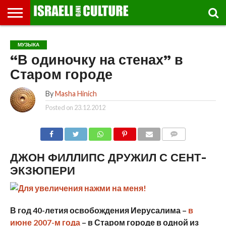
ВЫСТАВКИ
МУЗЕИ
СТРАНА
ТЕАТР
КНИГИ.
МУЗЫКА
РЕЛИГИЯ/
ДВИЖЕНИЕ
ДЕТИ
МАРШРУТЫ
ВИДЕО-
ВПЕЧАТЛЕНИЯ
ВСТРЕЧИ
ИНТЕРВЬЮ
КИНО
TEL
МУЗЫКА
ФЕСТИВАЛЕЙ
ТЕКСТЫ
ИСТОРИЯ
ВЫХОДНОГО
ПРОГУЛЬЩИКА
РЕЧИ
И
AVIV
“В одиночку на стенах” в
ДНЯ
ЛЕКЦИИ
GLOBAL
Старом городе
By
Masha Hinich
Posted on
23.12.2012
COMMENTS
ДЖОН ФИЛЛИПС ДРУЖИЛ С СЕНТ-
ЭКЗЮПЕРИ
В год 40-летия освобождения Иерусалима –
в
июне 2007-м года
– в Старом городе в одной из