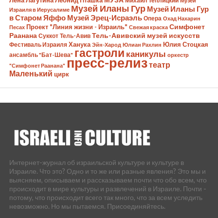
Лена Лагутина
Леонид Пташка
МУЗА
Михаил Теплицкий
Музей
Музей Иланы Гур
Музей Иланы Гур
Израиля в Иерусалиме
в Старом Яффо
Музей Эрец-Исраэль
Опера
Охад Нахарин
Симфонет
Проект "Линия жизни - Израиль"
Песах
Свежая краска
Раанана
Тель-Авивский музей искусств
Суккот
Тель-Авив
Ханука
Юлия Стоцкая
Фестиваль Израиля
Эйн-Харод
Юлиан Рахлин
гастроли
каникулы
ансамбль "Бат-Шева"
оркестр
пресс-релиз
театр
"Симфонет Раанана"
Маленький
цирк
Интернет-журнал об израильской культуре и культуре в
Израиле. Что это? Одно и то же или разные явления? Это мы и
выясняем, описываем и рассказываем почти что обо всем, что
происходит в мире культуры и развлечений в Израиле. Почти -
потому, что происходит всего так много, что за всем уследить
невозможно. Но мы пытаемся. Присоединяйтесь.