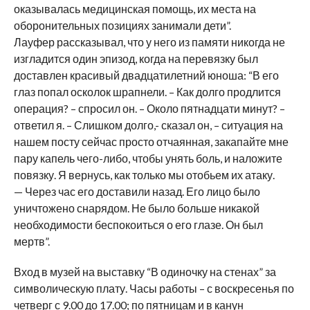
оказывалась медицинская помощь, их места на
оборонительных позициях занимали дети”.
Лауфер рассказывал, что у него из памяти никогда не
изгладится один эпизод, когда на перевязку был
доставлен красивый двадцатилетний юноша: “В его
глаз попал осколок шрапнели. – Как долго продлится
операция? – спросил он. – Около пятнадцати минут? –
ответил я. – Слишком долго,- сказал он, – ситуация на
нашем посту сейчас просто отчаянная, закапайте мне
пару капель чего-либо, чтобы унять боль, и наложите
повязку. Я вернусь, как только мы отобьем их атаку.
— Через час его доставили назад. Его лицо было
уничтожено снарядом. Не было больше никакой
необходимости беспокоиться о его глазе. Он был
мертв”.
Вход в музей на выставку “В одиночку на стенах” за
символическую плату. Часы работы – с воскресенья по
четверг с 9.00 до 17.00; по пятницам и в канун