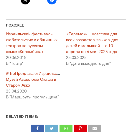
ПОХОЖЕЕ
Израильский фестиваль
«Теремок» — классика для
любительских и общинных
всех возрастов, языков, для
театров на русском
детей и малышей — с 10
языке «Коломбина»
апреля по 6 мая 2025 года
20.06.2018
25.03.2025
В "Театр"
В "Дети выходного дня"
#ЧтоПредлагаютИзраильскиеМузеиВВиртуальномМире.
Музей Авшалома Окаши в
Старом Акко
23.04.2020
В "Маршруты прогульщика"
RELATED ITEMS: