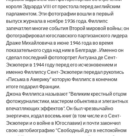
короля Эдуарда VIII от престола перед английским
парламентом. Эти фотографии вошли в первый
выпуск журнала в ноябре 1936 года. Филлипс
запечатлел многие события Второй мировой войны; он
фотографировал югославского партизанского лидера
Драже Михайловича в июне 1946 года во время
показательного суда над ним в Белграде . Именно он
сделал последний фотопортрет Антуана де Сент-
Экзюпери в 1944 году перед его исчезновением и
именно Филлипсу Сент-Экзюпери передал рукопись
«Письма в Америку” которую Филлипс в конечном
итоге подарил Франции.
Джона Филлипса называют “Великим крестный отцом
фотожурналистики, мастером объектива и элегантных
впечатляющих эффектов”. Он был чрезвычайно
энергичен, издал восемь книг (в том числе и о Сент-
Экзюпери и о войне в Югославии) и почти закончил
свою автобиографию “Свободный дух в неспокойном