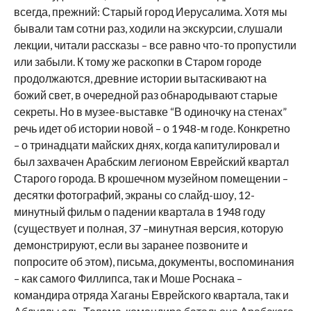
всегда, прежний: Старый город Иерусалима. Хотя мы
бывали там сотни раз, ходили на экскурсии, слушали
лекции, читали рассказы – все равно что-то пропустили
или забыли. К тому же раскопки в Старом городе
продолжаются, древние истории вытаскивают на
божий свет, в очередной раз обнародывают старые
секреты. Но в музее-выставке “В одиночку на стенах”
речь идет об истории новой – о 1948-м годе. Конкретно
– о тринадцати майских днях, когда капитулировал и
был захвачен Арабским легионом Еврейский квартал
Старого города. В крошечном музейном помещении –
десятки фотографий, экраны со слайд-шоу, 12-
минутный фильм о падении квартала в 1948 году
(существует и полная, 37 –минутная версия, которую
демонстрируют, если вы заранее позвоните и
попросите об этом), письма, документы, воспоминания
– как самого Филлипса, так и Моше Роснака –
командира отряда Хаганы Еврейского квартала, так и