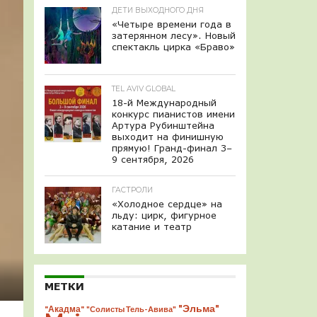
ДЕТИ ВЫХОДНОГО ДНЯ
«Четыре времени года в
затерянном лесу». Новый
спектакль цирка «Браво»
TEL AVIV GLOBAL
18-й Международный
конкурс пианистов имени
Артура Рубинштейна
выходит на финишную
прямую! Гранд-финал 3–
9 сентября, 2026
ГАСТРОЛИ
«Холодное сердце» на
льду: цирк, фигурное
катание и театр
МЕТКИ
"Эльма"
"Акадма"
"Солисты Тель-Авива"