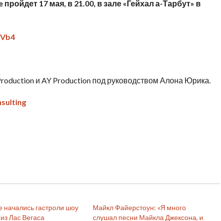
e
пройдет 17 мая, в 21.00, в зале «Гейхал а-Тарбут» в
kVb4
oduction и AY Production под руководством Алона Юрика.
sulting
е начались гастроли шоу
Майкл Файерстоун: «Я много
 из Лас Вегаса
слушал песни Майкла Джексона, и