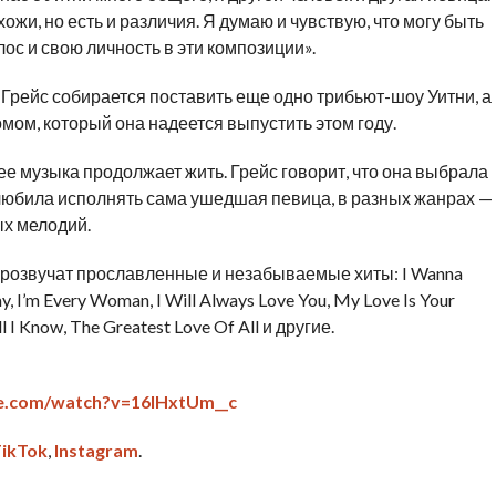
ожи, но есть и различия. Я думаю и чувствую, что могу быть
лос и свою личность в эти композиции».
Грейс собирается поставить еще одно трибьют-шоу Уитни, а
мом, который она надеется выпустить этом году.
 ее музыка продолжает жить. Грейс говорит, что она выбрала
 любила исполнять сама ушедшая певица, в разных жанрах —
х мелодий.
 прозвучат прославленные и незабываемые хиты: I Wanna
, I’m Every Woman, I Will Always Love You, My Love Is Your
l I Know, The Greatest Love Of All и другие.
e.com/watch?v=16lHxtUm__c
ikTok
,
Instagram
.