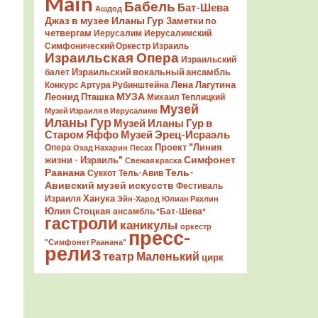
Main
Бабель
Бат-Шева
Ашдод
Джаз в музее Иланы Гур
Заметки по
четвергам
Иерусалим
Иерусалимский
Симфонический Оркестр
Израиль
Израильская Опера
Израильский
Израильский вокальный ансамбль
балет
Лена Лагутина
Конкурс Артура Рубинштейна
Леонид Пташка
МУЗА
Михаил Теплицкий
Музей
Музей Израиля в Иерусалиме
Иланы Гур
Музей Иланы Гур в
Старом Яффо
Музей Эрец-Исраэль
Проект "Линия
Опера
Охад Нахарин
Песах
Симфонет
жизни - Израиль"
Свежая краска
Раанана
Тель-
Суккот
Тель-Авив
Авивский музей искусств
Фестиваль
Ханука
Израиля
Эйн-Харод
Юлиан Рахлин
Юлия Стоцкая
ансамбль "Бат-Шева"
гастроли
каникулы
оркестр
пресс-
"Симфонет Раанана"
релиз
театр Маленький
цирк