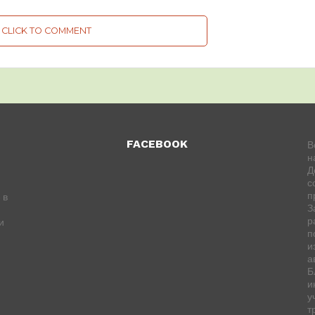
CLICK TO COMMENT
FACEBOOK
В
н
Д
с
п
 в
З
р
и
п
и
а
Б
и
у
т