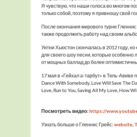
Я чувствую, что наши голоса во многом пох
только собой, поэтому я привношу свой го
После окончания мирового турне Гленнис 
также продолжить работу над своим альбо
Уитни Хьюстон скончалась в 2012 году, но
для своего шоу песни, которые особенно
от мощных баллад до более оптимистичны
17 мая в «Гейхал а-тарбут» в Тель-Авиве
Dance With Somebody, Love Will Save The Day
Love, Run to You, Saving All My Love, How Wil
Посмотреть видео:
https://www.youtub
Узнать больше о Гленнис Грейс:
website
,
T