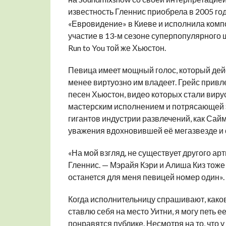
известность Гленнис приобрела в 2005 го
«Евровидение» в Киеве и исполнила компо
участие в 13-м сезоне суперпопулярного ш
Run to You той же Хьюстон.
Певица имеет мощный голос, который дейс
менее виртуозно им владеет. Грейс при
песен Хьюстон, видео которых стали вир
мастерским исполнением и потрясающей э
гигантов индустрии развлечений, как Сай
уважения вдохновившей её мегазвезде и с
«На мой взгляд, не существует другого арти
Гленнис. — Мэрайя Кэри и Алиша Киз тоже 
останется для меня певицей номер один».
Когда исполнительницу спрашивают, каково
ставлю себя на место Уитни, я могу петь е
понравятся публике. Несмотря на то, что у