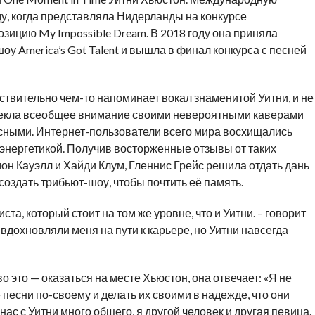
ду, когда представляла Нидерланды на конкурсе
зицию My Impossible Dream. В 2018 году она приняла
оу America’s Got Talent и вышла в финал конкурса с песней
твительно чем-то напоминает вокал знаменитой Уитни, и не
влекла всеобщее внимание своими невероятными каверами
усными. Интернет-пользователи всего мира восхищались
нергетикой. Получив восторженные отзывы от таких
мон Кауэлл и Хайди Клум, Гленнис Грейс решила отдать дань
оздать трибьют-шоу, чтобы почтить её память.
ста, который стоит на том же уровне, что и Уитни. – говорит
вдохновляли меня на пути к карьере, но Уитни навсегда
 это — оказаться на месте Хьюстон, она отвечает: «Я не
е песни по-своему и делать их своими в надежде, что они
 нас с Уитни много общего, я другой человек и другая певица.