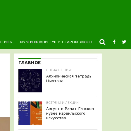
ТЕЙНА
МУЗЕЙ ИЛАНЫ ГУР В СТАРОМ ЯФФО
НОВОСТИ
К
ГЛАВНОЕ
ВПЕЧАТЛЕНИЯ
Алхимическая тетрадь
Ньютона
ВСТРЕЧИ И ЛЕКЦИИ
Август в Рамат-Ганском
музее израильского
искусства