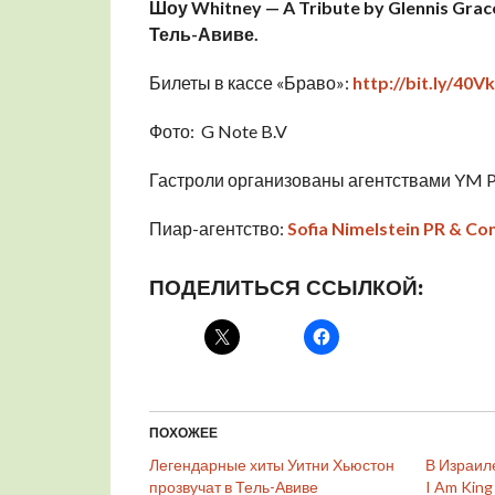
Шоу Whitney
— A
Tribute
by
Glennis
Grac
Тель-Авиве.
Билеты в кассе «Браво»:
http://bit.ly/40V
Фото: G Note B.V
Гастроли организованы агентствами YM Pr
Пиар-агентство:
Sofia Nimelstein PR & Con
ПОДЕЛИТЬСЯ ССЫЛКОЙ:
ПОХОЖЕЕ
Легендарные хиты Уитни Хьюстон
В Израил
прозвучат в Тель-Авиве
I Am King