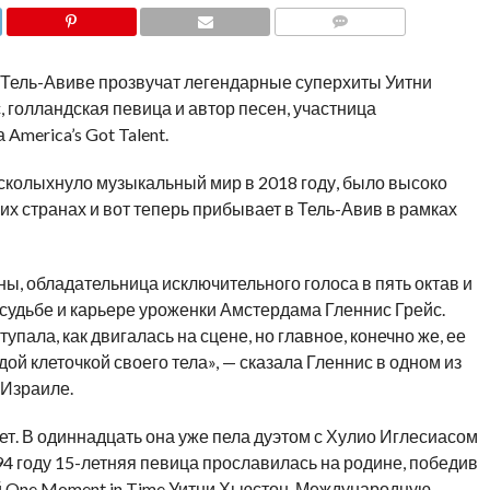
COMMENTS
» в Тель-Авиве прозвучат легендарные суперхиты Уитни
 голландская певица и автор песен, участница
America’s Got Talent.
 всколыхнуло музыкальный мир в 2018 году, было высоко
их странах и вот теперь прибывает в Тель-Авив в рамках
, обладательница исключительного голоса в пять октав и
судьбе и карьере уроженки Амстердама Гленнис Грейс.
упала, как двигалась на сцене, но главное, конечно же, ее
ой клеточкой своего тела», — сказала Гленнис в одном из
 Израиле.
ет. В одиннадцать она уже пела дуэтом с Хулио Иглесиасом
94 году 15-летняя певица прославилась на родине, победив
й One Moment in Time Уитни Хьюстон. Международную