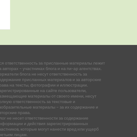
ся ответственность за присланные материалы лежит
а авторах – участниках блога и на пи-ар агентствах.
ержатели блога не несут ответственность за
одержание присланных материалов и за авторские
рава на тексты, фотографии и иллюстрации.
арегистрированные на сайте пользователи,
азмещающие материалы от своего имени, несут
олную ответственность за текстовые и
зобразительные материалы – за их содержание и
вторские права.
лог не несет ответственности за содержание
нформации и действия зарегистрированных
частников, которые могут нанести вред или ущерб
ретьим лицам.