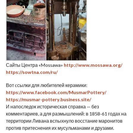
Сайты Центра «Mossawa»
http://www.mossawa.org/
https://sowtna.com/ru/
Вот cсылки для любителей керамики:
https://www.facebook.com/MusmarPottery/
https://musmar-pottery.business.site/
И напоследок историческая справка — без
комментариев, а для размышлений: в 1858-61 годах на
территории Ливана вспыхнуло восстание маронитов
против притеснения их мусульманами и друзами.