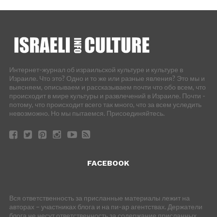
Интернет-журнал об израильской культуре и культуре в
Израиле. Что это? Одно и то же или разные явления? Это мы и
выясняем, описываем и рассказываем почти что обо всем, что
происходит в мире культуры и развлечений в Израиле. Почти -
потому, что происходит всего так много, что за всем уследить
невозможно. Но мы пытаемся. Присоединяйтесь.
FACEBOOK
Вся ответственность за присланные материалы лежит на
авторах – участниках блога и на пи-ар агентствах. Держатели
блога не несут ответственность за содержание присланных