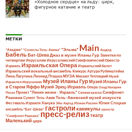
«Холодное сердце» на льду: цирк,
фигурное катание и театр
МЕТКИ
Main
"Эльма"
"Акадма"
"Солисты Тель-Авива"
Ашдод
Бабель
Бат-Шева
Джаз в музее Иланы Гур
Заметки по
четвергам
Иерусалим
Иерусалимский Симфонический Оркестр
Израильская Опера
Израиль
Израильский балет
Израильский вокальный ансамбль
Конкурс Артура Рубинштейна
Лена Лагутина
Леонид Пташка
МУЗА
Михаил Теплицкий
Музей
Музей Иланы Гур
Музей Иланы Гур
Израиля в Иерусалиме
в Старом Яффо
Музей Эрец-Исраэль
Опера
Охад Нахарин
Симфонет
Проект "Линия жизни - Израиль"
Песах
Свежая краска
Раанана
Тель-Авивский музей искусств
Суккот
Тель-Авив
Ханука
Юлия Стоцкая
Фестиваль Израиля
Эйн-Харод
Юлиан Рахлин
гастроли
каникулы
ансамбль "Бат-Шева"
оркестр
пресс-релиз
театр
"Симфонет Раанана"
Маленький
цирк