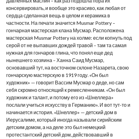
давленных маслин – как раз подошла пора их
консервировать, и вообще это красиво, как любая от
сердца сделанная вещь в целом и керамика в
частности. На печати значится Musmar Pottery –
гончарная мастерская клана Мусмар. Расположена
мастерская Musmar Pottery на холме: если копнуть под
серой от не выпавших дождей травой – там та самая
нужная для гончаров глина, что понял еще дед
нынешнего хозяина – Ханна Саид Мусмар,
основавший тут, на восточном склоне Назарета, свою
гончарскую мастерскую в 1919 году. «Он был
художник» — говорит Вассим Мусмар о деде, но сам
себя скромно относящий к ремесленникам. «Он был
художник и талант, и потому его из «Шнеллера»
послали учиться искусству в Германию». И вот тут-то и
начинается история. «Шнеллер» — детский дом в
Иерусалиме, который иногда называли сирийским
детским домом, а на деле это был немецкий
протестантский детский дом, действовавший в