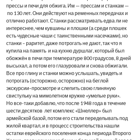
прессы и печи для обжига. Им — прессам и станкам —
по 130 лет. Они действуют на ременных передачах и
отлично работают. Станки рассматривать едва ли не
интереснее, чем кувшины и плошки (а среди плошек
есть чудесные чаши с таинственными насечками), но
станки – раритет, даже потрогать не дают, так что я
купила на память и на кухню дуршлаг, который был
обожжён в печи при температуре 800 градусов, 8 дней
высыхал, а потом его глазуровали и снова обжигали.
Все про глину и станки можно услышать, увидеть и
потрогать (осторожно, осторожно) на беглой
экскурсии–просмотре и слепить свою глиняную
свистульку на мимолетном кружке «умелые руки».
Но все-таки добавлю, что после 1948 года в течение
шести десятков лет комплекс «Шнеллер» был
армейской базой, потом его стали переделывать под
жилой квартал, и в процесс строительства нашли
остатки еврейского поселения конца периода Второго