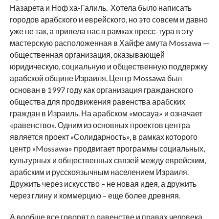
Назарета и Ноф ха-Галиль. Хотела было написать
городов арабского и еврейского, но это совсем и давно
уже не так, а привела нас в рамках пресс-тура в эту
мастерскую расположенная в Хайфе амута Mossawa —
общественная организация, оказывающей
юридическую, социальную и общественную поддержку
арабской общине Израиля. Центр Mossawa был
основан в 1997 году как организация гражданского
общества для продвижения равенства арабских
граждан в Израиль. На арабском «мосауа» и означает
«равенство». Одним из основных проектов центра
является проект «Солидарность», в рамках которого
центр «Mossawa» продвигает программы социальных,
культурных и общественных связей между еврейским,
арабским и русскоязычным населением Израиля.
Дружить через искусство – не новая идея, а дружить
через глину и коммерцию – еще более древняя.
А вообще все говорят о равенстве и правах человека.