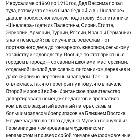
Иерусалиме с 1860 по 1940 год. Дед Вассима попал
туда, потому что семья была бедной, а в «Шнеллере»
давали профессиональную подготовку. Воспитанники
«Шнеллера» (дети из Палестины, Сирии, Египта,
Эфиопии, Армении, Турции, России, Ирана и Германии)
знали немецкий язык и учились ремеслам – от
портняжного дела до гончарного, живописи, сельскому
хозяйству и садоводству. Вообще-то этот приют был
городом в городе — со своими школами, мастерскими,
отдельной школой для слепых, питомником деревьев и
даже кирпично-черепичным заводом. Так — я
отвлеклась, так что перепрыгну к тому, что в начале
Второй мировой войны британское правительство
депортировало немецких педагогов и превратило
комплекс в закрытый военный лагерь с самым
большим запасом боеприпасов на Ближнем Востоке.
Но уже задолго до этого дедушка Мусмар вернулся из
Германии дипломированным художником и
керамистом и привез с собой гончарные формовочные