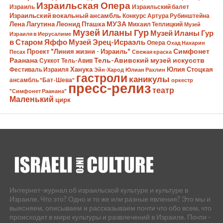
Израильская Опера
Израиль
Израильский балет
Израильский вокальный ансамбль
Конкурс Артура Рубинштейна
Лена Лагутина
Леонид Пташка
МУЗА
Михаил Теплицкий
Музей
Музей Иланы Гур
Музей Иланы Гур
Израиля в Иерусалиме
в Старом Яффо
Музей Эрец-Исраэль
Опера
Охад Нахарин
Симфонет
Проект "Линия жизни - Израиль"
Песах
Свежая краска
Раанана
Тель-Авивский музей искусств
Суккот
Тель-Авив
Ханука
Юлия Стоцкая
Фестиваль Израиля
Эйн-Харод
Юлиан Рахлин
гастроли
каникулы
ансамбль "Бат-Шева"
оркестр
пресс-релиз
театр
"Симфонет Раанана"
Маленький
цирк
Интернет-журнал об израильской культуре и культуре в
Израиле. Что это? Одно и то же или разные явления? Это мы и
выясняем, описываем и рассказываем почти что обо всем, что
происходит в мире культуры и развлечений в Израиле. Почти -