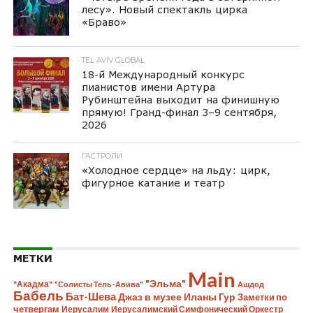
лесу». Новый спектакль цирка
«Браво»
TEL AVIV GLOBAL
18-й Международный конкурс
пианистов имени Артура
Рубинштейна выходит на финишную
прямую! Гранд-финал 3–9 сентября,
2026
ГАСТРОЛИ
«Холодное сердце» на льду: цирк,
фигурное катание и театр
МЕТКИ
Main
"Эльма"
"Акадма"
"Солисты Тель-Авива"
Ашдод
Бабель
Бат-Шева
Джаз в музее Иланы Гур
Заметки по
четвергам
Иерусалим
Иерусалимский Симфонический Оркестр