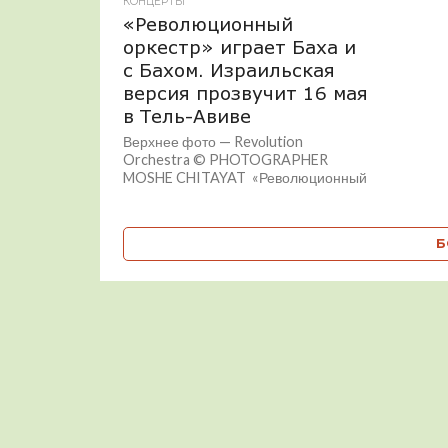
КОНЦЕРТЫ
«Революционный
оркестр» играет Баха и
с Бахом. Израильская
версия прозвучит 16 мая
в Тель-Авиве
Верхнее фото — Revоlution
Orchestra © PHOTOGRAPHER
MOSHE CHITAYAT «Революционный
оркестр» («Тизморет а-Маапеха»)
представляет оригинальную
программу «Бах. Революционная
Б
версия». Единственное шоу
состоится...