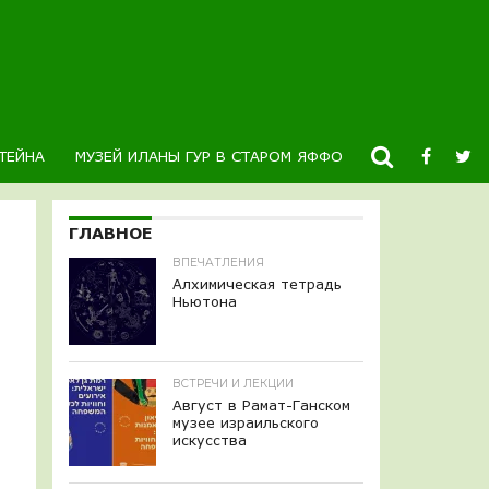
ТЕЙНА
МУЗЕЙ ИЛАНЫ ГУР В СТАРОМ ЯФФО
НОВОСТИ
К
ГЛАВНОЕ
ВПЕЧАТЛЕНИЯ
Алхимическая тетрадь
Ньютона
ВСТРЕЧИ И ЛЕКЦИИ
Август в Рамат-Ганском
музее израильского
искусства