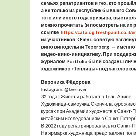
семьях репатриантов и тех, кто прошё
а не только из республик бывшего Сов
того или иного года призыва, выставл
можно прочитать (и посмотреть на их 
ссылке
https://catalog.freshpaint.co.il/
из участников. Очень советую взглянут
вино винодельни Teperberg — именно
видео-вино-инициативу. При поддержк
журналом Portfolio были созданы личны
художников «Теплицы» под заголовко
Вероника Фёдорова
Instagram: @f.verover
32 года | Живёт и работает в Тель-Авиве
Художница-самоучка. Окончила курс живоп
курсах при Академии художеств в Санкт-П
китайским исследованиям в Санкт-Петерб
В 2022 году репатриировалась из Санкт-П
На ярмарке художница представляет пол