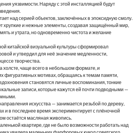
ния уязвимости. Наряду с этой инсталляцией будут
зведения.
ает над серией объектов, заключённых в эпоксидную смолу.
т хрупкие и нежные элементы, создавая защищённый мир,
ять и утрата, но одновременно чистота и желание
ной китайской визуальной культуры сформировал
овой и утвердил для неё значение медленности,
цессе творчества.
 холсте, чаще всего в небольшом формате, и
х фигуративных мотивах, обращаясь к темам памяти,
 вдохновения становятся личные воспоминания, тонкие
кальные записи, которые кажутся ей почти подводными —
имными.
аправления искусства — занимается резьбой по дереву,
ах и в последнее время экспериментирует с плёночной
ом остаётся масляная живопись.
аленькой квартире, где не было возможности работать над
ника увидела маленьких фарфоровых кукол советского