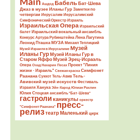
Main
Бабель
Бат-Шева
Ашдод
Джаз в музее Иланы Гур
Заметки по
четвергам
Иерусалим
Иерусалимский
Симфонический Оркестр
Израиль
Израильская Опера
Израильский
Израильский вокальный ансамбль
балет
Лена Лагутина
Конкурс Артура Рубинштейна
Леонид Пташка
МУЗА
Михаил Теплицкий
Музей
Музей Израиля в Иерусалиме
Иланы Гур
Музей Иланы Гур в
Старом Яффо
Музей Эрец-Исраэль
Проект "Линия
Опера
Охад Нахарин
Песах
Симфонет
жизни - Израиль"
Свежая краска
Раанана
Тель-
Суккот
Тель-Авив
Авивский музей искусств
Фестиваль
Ханука
Израиля
Эйн-Харод
Юлиан Рахлин
Юлия Стоцкая
ансамбль "Бат-Шева"
гастроли
каникулы
оркестр
пресс-
"Симфонет Раанана"
релиз
театр Маленький
цирк