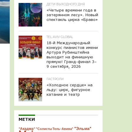
ДЕТИ ВЫХОДНОГО ДНЯ
«Четыре времени года в
затерянном лесу». Новый
спектакль цирка «Браво»
TEL AVIV GLOBAL
18-й Международный
конкурс пианистов имени
Артура Рубинштейна
выходит на финишную
прямую! Гранд-финал 3–
9 сентября, 2026
ГАСТРОЛИ
«Холодное сердце» на
льду: цирк, фигурное
катание и театр
МЕТКИ
"Эльма"
"Акадма"
"Солисты Тель-Авива"