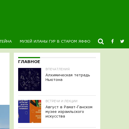
ТЕЙНА
МУЗЕЙ ИЛАНЫ ГУР В СТАРОМ ЯФФО
НОВОСТИ
К
ГЛАВНОЕ
ВПЕЧАТЛЕНИЯ
Алхимическая тетрадь
Ньютона
ВСТРЕЧИ И ЛЕКЦИИ
Август в Рамат-Ганском
музее израильского
искусства