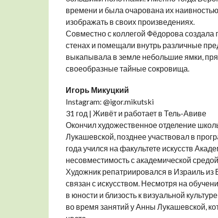
времени и была очарована их наивностью,
изображать в своих произведениях.
Совместно с коллегой Фёдорова создала п
стенах и помещали внутрь различные предм
выкапывала в земле небольшие ямки, прят
своеобразные тайные сокровища.
Игорь Микуцкий
Instagram: @igor.mikutski
31 год | Живёт и работает в Тель-Авиве
Окончил художественное отделение школы 
Лукашевской, позднее участвовал в прог
года учился на факультете искусств Акаде
несовместимость с академической средой
Художник репатриировался в Израиль из Б
связан с искусством. Несмотря на обуче
в юности и близость к визуальной культур
во время занятий у Анны Лукашевской, ко