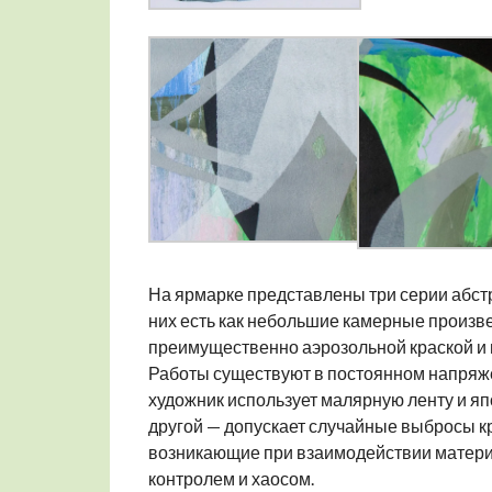
На ярмарке представлены три серии абстр
них есть как небольшие камерные произв
преимущественно аэрозольной краской и 
Работы существуют в постоянном напряже
художник использует малярную ленту и яп
другой — допускает случайные выбросы к
возникающие при взаимодействии материа
контролем и хаосом.