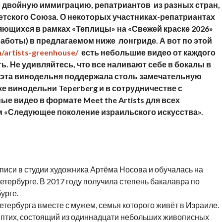
л двойную иммиграцию, репатриантов из разных стран,
етского Союза. О некоторых участниках-репатриантах
яющихся в рамках «Теплицы» на «Свежей краске 2026»
работы) в предлагаемом ниже лонгриде. А вот по этой
en/artists-greenhouse/
есть небольшие видео от каждого
ь. Не удивляйтесь, что все наливают себе в бокалы в
 эта винодельня поддержала столь замечательную
е винодельни Teperberg и в сотрудничестве с
е видео в формате Meet the Artists для всех
м «Следующее поколение израильского искусства».
иси в студии художника Артёма Носова и обучалась на
етербурге. В 2017 году получила степень бакалавра по
урге.
етербурга вместе с мужем, семья которого живёт в Израиле.
иптих, состоящий из одиннадцати небольших живописных