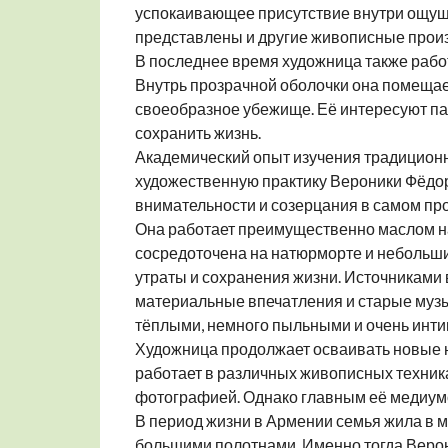
успокаивающее присутствие внутри ощуще
представлены и другие живописные прои
В последнее время художница также работ
Внутрь прозрачной оболочки она помещае
своеобразное убежище. Её интересуют пам
сохранить жизнь.
Академический опыт изучения традицион
художественную практику Вероники Фёдор
внимательности и созерцания в самом про
Она работает преимущественно маслом на
сосредоточена на натюрморте и небольши
утраты и сохранения жизни. Источниками
материальные впечатления и старые музы
тёплыми, немного пыльными и очень инт
Художница продолжает осваивать новые н
работает в различных живописных техник
фотографией. Однако главным её медиум
В период жизни в Армении семья жила в м
большими полотнами. Именно тогда Веро