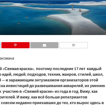
COMMENTS
аксмана
й «Свежая краска», поэтому последние 17 лет каждый
идей, людей, подходов, техник, жанров, стилей, школ,
й — и заражающим энтузиазмом организаторов этой
иска инвестиций до развешивания акварелей, их умению
участию в «Свежей краске» из года в год. Вижу, как
рителей. И вижу, как всё больше репатриантов
 совсем недавно приехавших до тех, кто вырос здесь в