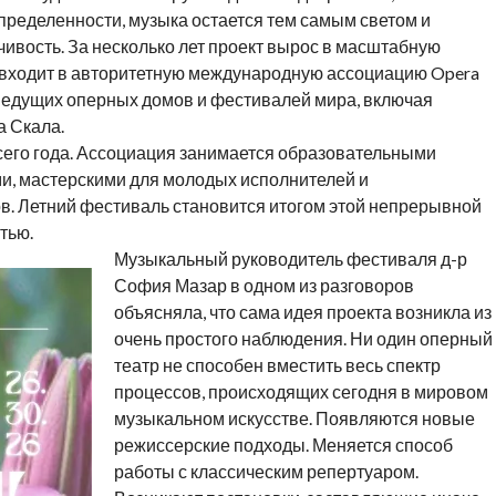
ределенности, музыка остается тем самым светом и
ивость. За несколько лет проект вырос в масштабную
ra входит в авторитетную международную ассоциацию Opera
ведущих оперных домов и фестивалей мира, включая
а Скала.
 всего года. Ассоциация занимается образовательными
, мастерскими для молодых исполнителей и
. Летний фестиваль становится итогом этой непрерывной
тью.
Музыкальный руководитель фестиваля д-р
София Мазар в одном из разговоров
объясняла, что сама идея проекта возникла из
очень простого наблюдения. Ни один оперный
театр не способен вместить весь спектр
процессов, происходящих сегодня в мировом
музыкальном искусстве. Появляются новые
режиссерские подходы. Меняется способ
работы с классическим репертуаром.