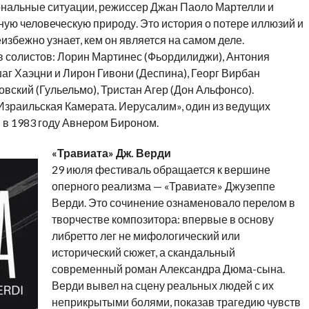
нальные ситуации, режиссер Джан Паоло Мартелли и
ю человеческую природу. Это история о потере иллюзий и
избежно узнает, кем он является на самом деле.
 солистов: Лорин Мартинес (Фьордилиджи), Антония
аг Хаэцни и Лирон Гивони (Деспина), Георг Вирбан
вский (Гульельмо), Тристан Агер (Дон Альфонсо).
зраильская Камерата. Иерусалим», один из ведущих
 в 1983 году Авнером Бироном.
«Травиата» Дж. Верди
29 июля фестиваль обращается к вершине
оперного реализма — «Травиате» Джузеппе
Верди. Это сочинение ознаменовало перелом в
творчестве композитора: впервые в основу
либретто лег не мифологический или
исторический сюжет, а скандальный
современный роман Александра Дюма-сына.
Верди вывел на сцену реальных людей с их
неприкрытыми болями, показав трагедию чувств