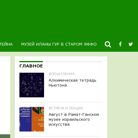
ТЕЙНА
МУЗЕЙ ИЛАНЫ ГУР В СТАРОМ ЯФФО
НОВОСТИ
К
ГЛАВНОЕ
ВПЕЧАТЛЕНИЯ
Алхимическая тетрадь
Ньютона
ВСТРЕЧИ И ЛЕКЦИИ
Август в Рамат-Ганском
музее израильского
искусства