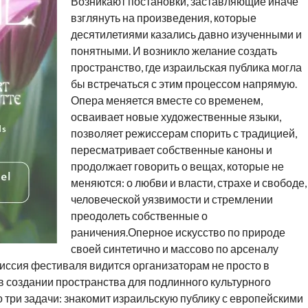
Возникают постановки, заставляющие иначе
взглянуть на произведения, которые
десятилетиями казались давно изученными и
понятными. И возникло желание создать
пространство, где израильская публика могла
бы встречаться с этим процессом напрямую.
Опера меняется вместе со временем,
осваивает новые художественные языки,
позволяет режиссерам спорить с традицией,
пересматривает собственные каноны и
продолжает говорить о вещах, которые не
меняются: о любви и власти, страхе и свободе,
человеческой уязвимости и стремлении
преодолеть собственные о
раничения.Оперное искусство по природе
своей синтетично и массово по арсеналу
иссия фестиваля видится организаторам не просто в
в создании пространства для подлинного культурного
три задачи: знакомит израильскую публику с европейскими