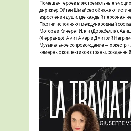
Помещая героев в экстремальные эмоцио
дирижер Эйтан Шмайсер обнажают истинну
взрослении души, где каждый персонаж не
Партии исполняют международный состав
Мотора и Кинерет Илли (Дорабелла), Авиш
(Феррандо), Амит Амар и Дмитрий Негримо
Музыкальное сопровождение — оркестр «И
камерных коллективов страны, созданный