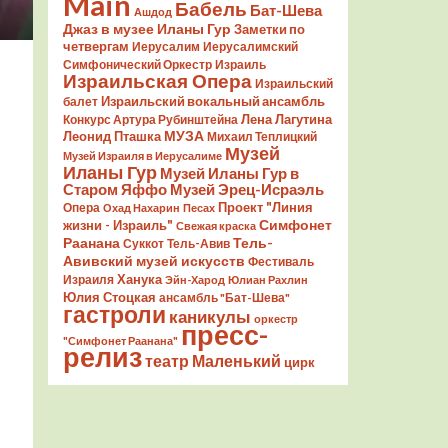
Main
Бабель
Бат-Шева
Ашдод
Джаз в музее Иланы Гур
Заметки по
четвергам
Иерусалим
Иерусалимский
Симфонический Оркестр
Израиль
Израильская Опера
Израильский
Израильский вокальный ансамбль
балет
Лена Лагутина
Конкурс Артура Рубинштейна
Леонид Пташка
МУЗА
Михаил Теплицкий
Музей
Музей Израиля в Иерусалиме
Иланы Гур
Музей Иланы Гур в
Старом Яффо
Музей Эрец-Исраэль
Проект "Линия
Опера
Охад Нахарин
Песах
Симфонет
жизни - Израиль"
Свежая краска
Раанана
Тель-
Суккот
Тель-Авив
Авивский музей искусств
Фестиваль
Ханука
Израиля
Эйн-Харод
Юлиан Рахлин
Юлия Стоцкая
ансамбль "Бат-Шева"
гастроли
каникулы
оркестр
пресс-
"Симфонет Раанана"
релиз
театр Маленький
цирк