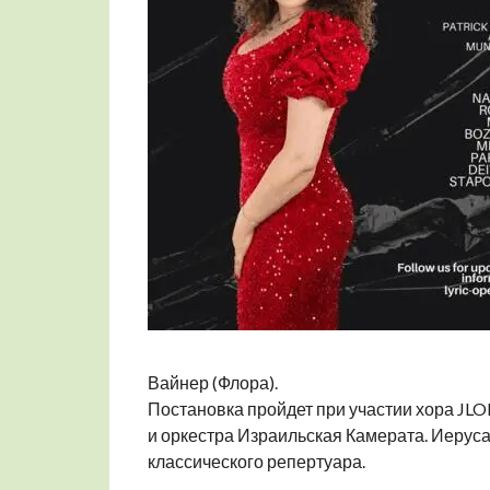
Вайнер (Флора).
Постановка пройдет при участии хора JL
и оркестра Израильская Камерата. Иерус
классического репертуара.