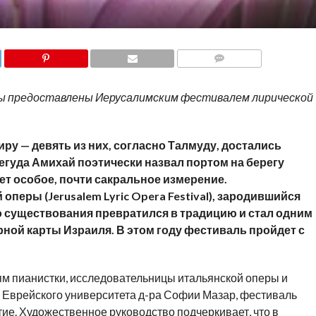
COMMENTS
 предоставлены Иерусалимским фестивалем лирической
у — девять из них, согласно Талмуду, достались
егуда Амихай поэтически назвал портом на берегу
ет особое, почти сакральное измерение.
перы (Jerusalem Lyric Opera Festival), зародившийся
го существования превратился в традицию и стал одним
ной карты Израиля. В этом году фестиваль пройдет с
ям пианистки, исследовательницы итальянской оперы и
Еврейского университета д-ра Софии Мазар, фестиваль
ие. Художественное руководство подчеркивает, что в