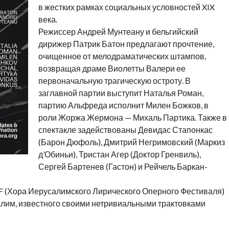
в жестких рамках социальных условностей XIX
века.
Режиссер Андрей Мунтеану и бельгийский
дирижер Патрик Батон предлагают прочтение,
очищенное от мелодраматических штампов,
возвращая драме Виолетты Валери ее
первоначальную трагическую остроту. В
заглавной партии выступит Наталья Роман,
партию Альфреда исполнит Милен Божков, в
роли Жоржа Жермона — Михаль Партика. Также в
спектакле задействованы Девидас Стапонкас
(Барон Дюфоль), Дмитрий Негримовский (Маркиз
д’Обиньи), Тристан Агер (Доктор Гренвиль),
Сергей Бартенев (Гастон) и Рейчель Баркан-
OF (Хора Иерусалимского Лирического Оперного Фестиваля)
алим, известного своими нетривиальными трактовками