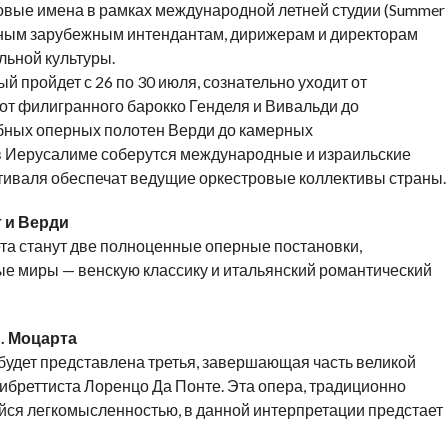
овые имена в рамках международной летней студии (Summer
нным зарубежным интендантам, дирижерам и директорам
льной культуры.
 пройдет с 26 по 30 июля, сознательно уходит от
от филигранного барокко Генделя и Вивальди до
абных оперных полотен Верди до камерных
 в Иерусалиме соберутся международные и израильские
тиваля обеспечат ведущие оркестровые коллективы страны.
 и Верди
та станут две полноценные оперные постановки,
е миры — венскую классику и итальянский романтический
А. Моцарта
будет представлена третья, завершающая часть великой
ибреттиста Лоренцо Да Понте. Эта опера, традиционно
ся легкомысленностью, в данной интерпретации предстает