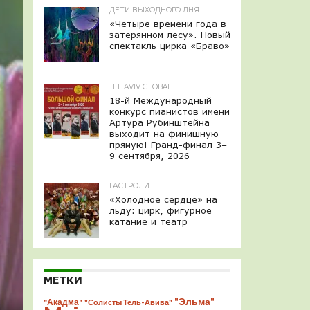
ДЕТИ ВЫХОДНОГО ДНЯ
«Четыре времени года в
затерянном лесу». Новый
спектакль цирка «Браво»
TEL AVIV GLOBAL
18-й Международный
конкурс пианистов имени
Артура Рубинштейна
выходит на финишную
прямую! Гранд-финал 3–
9 сентября, 2026
ГАСТРОЛИ
«Холодное сердце» на
льду: цирк, фигурное
катание и театр
МЕТКИ
"Эльма"
"Акадма"
"Солисты Тель-Авива"