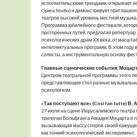
исполнительскими трендами, открывает н
Opera Studio) и демонстрирует приглаше
театров высокий уровень местной музыка
Программа юбилейного фестиваля, который
проторенных путей, предлагая репертуар 
психологических драм XX века, от масшт
интеллектуальных программ. В этом году
солисты, а инструментальную основу фес
Главные сценические события: Моцарт
Центром театральной программы этого ле
представляющие стол разные музыкальны
психологизм.
«Так поступают все» (Così fan tutte) В. 
27 июля на сцене Иерусалимского театра 
трилогии Вольфганга Амадея Моцарта и л
вызывающая массу споров своей кажущей
как тонкий психологический эксперимент.