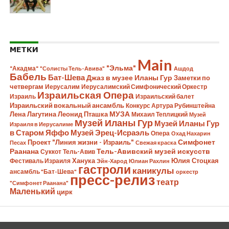
МЕТКИ
Main
"Эльма"
"Акадма"
"Солисты Тель-Авива"
Ашдод
Бабель
Бат-Шева
Джаз в музее Иланы Гур
Заметки по
четвергам
Иерусалим
Иерусалимский Симфонический Оркестр
Израильская Опера
Израиль
Израильский балет
Израильский вокальный ансамбль
Конкурс Артура Рубинштейна
Лена Лагутина
Леонид Пташка
МУЗА
Михаил Теплицкий
Музей
Музей Иланы Гур
Музей Иланы Гур
Израиля в Иерусалиме
в Старом Яффо
Музей Эрец-Исраэль
Опера
Охад Нахарин
Симфонет
Проект "Линия жизни - Израиль"
Песах
Свежая краска
Раанана
Тель-Авивский музей искусств
Суккот
Тель-Авив
Ханука
Юлия Стоцкая
Фестиваль Израиля
Эйн-Харод
Юлиан Рахлин
гастроли
каникулы
ансамбль "Бат-Шева"
оркестр
пресс-релиз
театр
"Симфонет Раанана"
Маленький
цирк