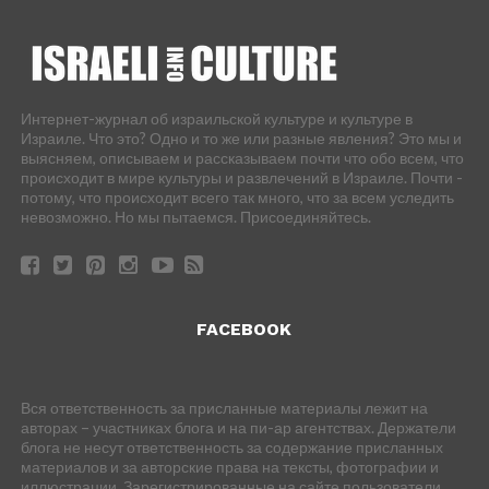
Интернет-журнал об израильской культуре и культуре в
Израиле. Что это? Одно и то же или разные явления? Это мы и
выясняем, описываем и рассказываем почти что обо всем, что
происходит в мире культуры и развлечений в Израиле. Почти -
потому, что происходит всего так много, что за всем уследить
невозможно. Но мы пытаемся. Присоединяйтесь.
FACEBOOK
Вся ответственность за присланные материалы лежит на
авторах – участниках блога и на пи-ар агентствах. Держатели
блога не несут ответственность за содержание присланных
материалов и за авторские права на тексты, фотографии и
иллюстрации. Зарегистрированные на сайте пользователи,