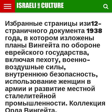
ВЫСТАВКИ
Избранные страницы изи12-
МУЗЕИ
СТРАНА
ТЕАТР
КНИГИ.
МУЗЫКА
РЕЛИГИЯ/
ДВИЖЕНИЕ
ДЕТИ
МАРШРУТЫ
ВИДЕО-
ВПЕЧАТЛЕНИЯ
ВСТРЕЧИ
ИНТЕРВЬЮ
КИНО
TEL
ФЕСТИВАЛЕЙ
ТЕКСТЫ
ИСТОРИЯ
ВЫХОДНОГО
ПРОГУЛЬЩИКА
РЕЧИ
И
AVIV
ДНЯ
ЛЕКЦИИ
GLOBAL
страничного документа 1938
года, в котором изложены
планы Вингейта по обороне
еврейского государства,
включая пехоту, военно-
воздушные силы,
внутреннюю безопасность,
использование женщин в
армии и развитие местной
сталелитейной
промышленности. Коллекция
Орда Вингейта,