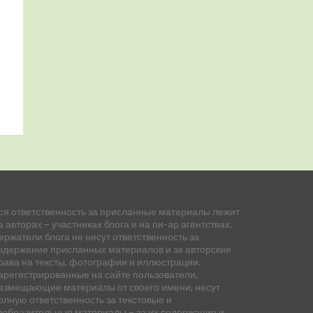
ся ответственность за присланные материалы лежит
а авторах – участниках блога и на пи-ар агентствах.
ержатели блога не несут ответственность за
одержание присланных материалов и за авторские
рава на тексты, фотографии и иллюстрации.
арегистрированные на сайте пользователи,
азмещающие материалы от своего имени, несут
олную ответственность за текстовые и
зобразительные материалы – за их содержание и