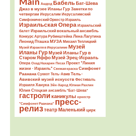
Main
Бабель
Бат-Шева
Ашдод
Джаз в музее Иланы Гур
Заметки по
четвергам
Иерусалим
Иерусалимский
Симфонический Оркестр
Израиль
Израильская Опера
Израильский
Израильский вокальный ансамбль
балет
Лена Лагутина
Конкурс Артура Рубинштейна
Леонид Пташка
МУЗА
Михаил Теплицкий
Музей
Музей Израиля в Иерусалиме
Иланы Гур
Музей Иланы Гур в
Старом Яффо
Музей Эрец-Исраэль
Проект "Линия
Опера
Охад Нахарин
Песах
Симфонет
жизни - Израиль"
Свежая краска
Раанана
Тель-
Суккот
Тель-Авив
Авивский музей искусств
Фестиваль
Ханука
Израиля
Эйн-Харод
Юлиан Рахлин
Юлия Стоцкая
ансамбль "Бат-Шева"
гастроли
каникулы
оркестр
пресс-
"Симфонет Раанана"
релиз
театр Маленький
цирк