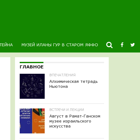
ТЕЙНА
МУЗЕЙ ИЛАНЫ ГУР В СТАРОМ ЯФФО
НОВОСТИ
К
ГЛАВНОЕ
ВПЕЧАТЛЕНИЯ
Алхимическая тетрадь
Ньютона
ВСТРЕЧИ И ЛЕКЦИИ
Август в Рамат-Ганском
музее израильского
искусства