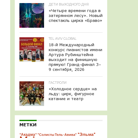
ДЕТИ ВЫХОДНОГО ДНЯ
«Четыре времени года в
затерянном лесу». Новый
спектакль цирка «Браво»
TEL AVIV GLOBAL
18-й Международный
конкурс пианистов имени
Артура Рубинштейна
выходит на финишную
прямую! Гранд-финал 3–
9 сентября, 2026
ГАСТРОЛИ
«Холодное сердце» на
льду: цирк, фигурное
катание и театр
МЕТКИ
"Эльма"
"Акадма"
"Солисты Тель-Авива"