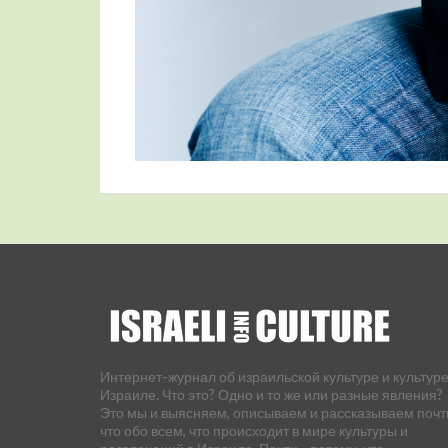
Интернет-журнал об израильской культуре и культуре
Израиле. Что это? Одно и то же или разные явления?
Это мы и выясняем, описываем и рассказываем почт
что обо всем, что происходит в мире культуры и