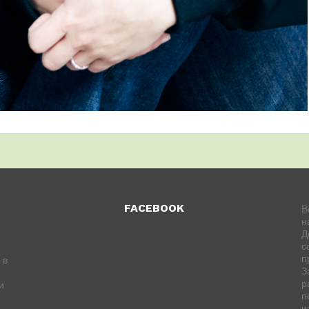
FACEBOOK
В
н
Д
с
п
 в
З
р
и
п
и