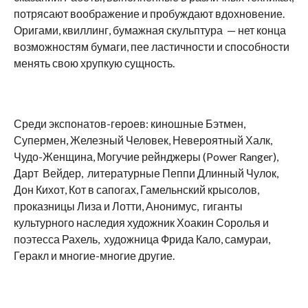
потрясают воображение и пробуждают вдохновение.
Оригами, квиллинг, бумажная скульптура — нет конца
возможностям бумаги, пее ластичности и способности
менять свою хрупкую сущность.
Среди экспонатов-героев: киношные Бэтмен,
Супермен, Железный Человек, Невероятный Халк,
Чудо-Женщина, Могучие рейнджеры (Power Ranger),
Дарт Вейдер, литературные Пеппи Длинный Чулок,
Дон Кихот, Кот в сапогах, Гамельнский крысолов,
проказницы Лиза и Лотти, Анонимус, гиганты
культурного наследия художник Хоакин Соролья и
поэтесса Рахель, художница Фрида Кало, самураи,
Геракл и многие-многие другие.