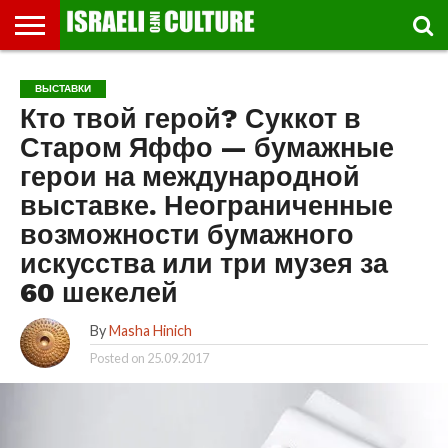
ВЫСТАВКИ
МУЗЕИ
СТРАНА
ТЕАТР
КНИГИ.
МУЗЫКА
РЕЛИГИЯ/
ДВИЖЕНИЕ
ДЕТИ
МАРШРУТЫ
ВИДЕО-
ВПЕЧАТЛЕНИЯ
ВСТРЕЧИ
ИНТЕРВЬЮ
КИНО
TEL
ВЫСТАВКИ
ФЕСТИВАЛЕЙ
ТЕКСТЫ
ИСТОРИЯ
ВЫХОДНОГО
ПРОГУЛЬЩИКА
РЕЧИ
И
AVIV
Кто твой герой? Суккот в
ДНЯ
ЛЕКЦИИ
GLOBAL
Старом Яффо — бумажные
герои на международной
выставке. Неограниченные
возможности бумажного
искусства или три музея за
60 шекелей
By
Masha Hinich
Posted on
25.09.2017