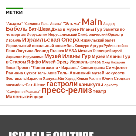
МЕТКИ
Main
"Эльма"
"Акадма"
"Солисты Тель-Авива"
Ашдод
Бабель
Бат-Шева
Джаз в музее Иланы Гур
Заметки по
четвергам
Иерусалим
Иерусалимский Симфонический Оркестр
Израильская Опера
Израиль
Израильский балет
Израильский вокальный ансамбль
Конкурс Артура Рубинштейна
Лена Лагутина
Леонид Пташка
МУЗА
Михаил Теплицкий
Музей
Музей Иланы Гур
Музей Иланы Гур
Израиля в Иерусалиме
в Старом Яффо
Музей Эрец-Исраэль
Опера
Охад Нахарин
Симфонет
Проект "Линия жизни - Израиль"
Песах
Свежая краска
Раанана
Тель-Авивский музей искусств
Суккот
Тель-Авив
Ханука
Юлия Стоцкая
Фестиваль Израиля
Эйн-Харод
Юлиан Рахлин
гастроли
каникулы
ансамбль "Бат-Шева"
оркестр
пресс-релиз
театр
"Симфонет Раанана"
Маленький
цирк