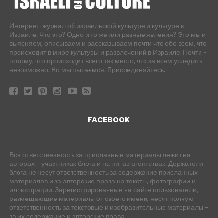
Интернет-журнал об израильской культуре и культуре в
Израиле. Что это? Одно и то же или разные явления? Это мы и
выясняем, описываем и рассказываем почти что обо всем, что
происходит в мире культуры и развлечений в Израиле. Почти -
потому, что происходит всего так много, что за всем уследить
невозможно. Но мы пытаемся. Присоединяйтесь.
FACEBOOK
Вся ответственность за присланные материалы лежит на
авторах – участниках блога и на пи-ар агентствах. Держатели
блога не несут ответственность за содержание присланных
материалов и за авторские права на тексты, фотографии и
иллюстрации. Зарегистрированные на сайте пользователи,
размещающие материалы от своего имени, несут полную
ответственность за текстовые и изобразительные материалы –
за их содержание и авторские права.