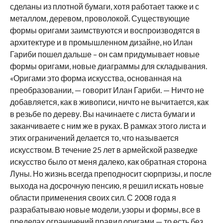
сделаны из плотной бумаги, хотя работает также и с
металлом, деревом, проволокой. Существующие
формы оригами заимствуются и воспроизводятся в
архитектуре и в промышленном дизайне, но Илан
Гариби пошел дальше – он сам придумывает новые
формы оригами, новые диаграммы для складывания.
«Оригами это форма искусства, основанная на
преобразовании, — говорит Илан Гариби. — Ничто не
добавляется, как в живописи, ничто не вычитается, как
в резьбе по дереву. Вы начинаете с листа бумаги и
заканчиваете с ним же в руках. В рамках этого листа и
этих ограничений делается то, что называется
искусством. В течение 25 лет в армейской разведке
искусство было от меня далеко, как обратная сторона
Луны. Но жизнь всегда преподносит сюрпризы, и после
выхода на досрочную пенсию, я решил искать новые
области применения своих сил. С 2008 года я
разрабатываю новые модели, узоры и формы, все в
пределах ограничений правил оригами — то есть без