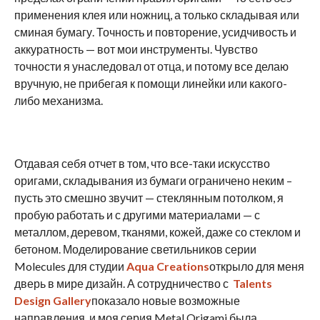
применения клея или ножниц, а только складывая или
сминая бумагу. Точность и повторение, усидчивость и
аккуратность — вот мои инструменты. Чувство
точности я унаследовал от отца, и потому все делаю
вручную, не прибегая к помощи линейки или какого-
либо механизма.
Отдавая себя отчет в том, что все-таки искусство
оригами, складывания из бумаги ограничено неким –
пусть это смешно звучит — стеклянным потолком, я
пробую работать и с другими материалами — с
металлом, деревом, тканями, кожей, даже со стеклом и
бетоном. Моделирование светильников серии
Molecules для студии
Aqua Creations
открыло для меня
дверь в мире дизайн. А сотрудничество с
Talents
Design Gallery
показало новые возможные
направления, и моя серия Metal Origami была