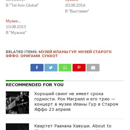
В "Tel Aviv Global"
30.08.2016
В "Выставки"
Музеи…
10.08.2015
В "Музыка"
RELATED ITEMS:
МУЗЕЙ ИЛАНЫ ГУР
,
МУЗЕЙ СТАРОГО
ЯФФО
,
ОРИГАМИ
,
СУККОТ
RECOMMENDED FOR YOU
Хороший свинг не имеет срока
годности. Рон Магрилл и его трио —
концерт в музее Иланы Гур в Старом
Яффо 23 апреля
Квартет Раанана Хавуши. About to