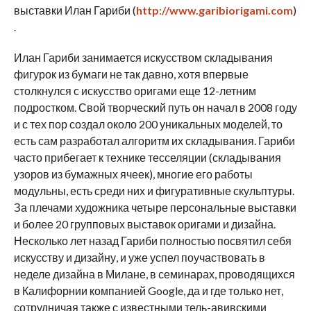
выставки Илан Гариби (
http://www.garibiorigami.com
)
.
Илан Гариби занимается искусством складывания
фигурок из бумаги не так давно, хотя впервые
столкнулся с искусство оригами еще 12-летним
подростком. Свой творческий путь он начал в 2008 году
и с тех пор создал около 200 уникальных моделей, то
есть сам разработал алгоритм их складывания. Гариби
часто прибегает к технике тесселяции (складывания
узоров из бумажных ячеек), многие его работы
модульны, есть среди них и фигуративные скульптуры.
За плечами художника четыре персональные выставки
и более 20 групповых выставок оригами и дизайна.
Несколько лет назад Гариби полностью посвятил себя
искусству и дизайну, и уже успел поучаствовать в
неделе дизайна в Милане, в семинарах, проводящихся
в Калифорнии компанией Google, да и где только нет,
сотрудничая также с известными тель-авивскими