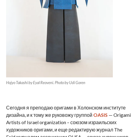
Hojyo Takashi by Eyal Reoveni. Photo by Udi Goren
Сегодня я преподаю оригами в Холонском институте
дизайна, и к тому же руковожу группой
OASIS
— Origami
Artists of Israel organization – союзом израильских
художников оригами, и еще редактирую журнал The
Fold журналом ассоциации OUSA — союза художников