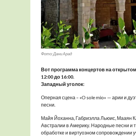
Фото: Дани Арад
Вот программа концертов на открытом в
12:00 до 16:00.
Западный уголок:
Оперная сцена – «O sole mio» — арии и ду
песни.
Майя Йоханна, Габриэлла Льюис, Мааян К
Австралии в Америку. Народные песни и 
обработке и виртуозном сопровождении у