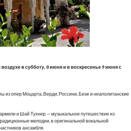
оздухе в субботу, 8 июня и в воскресенье 9 июня с
эты из опер Моцарта, Верди, Россини, Бизе и неаполитанские
армели и Шай Тухнер — музыкальное путешествие из
традиционные мелодии, в оригинальной вокальной
частников ансамбля.