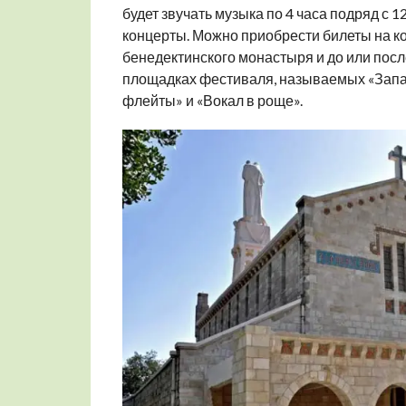
будет звучать музыка по 4 часа подряд с 1
концерты. Можно приобрести билеты на ко
бенедектинского монастыря и до или посл
площадках фестиваля, называемых «Западн
флейты» и «Вокал в роще».