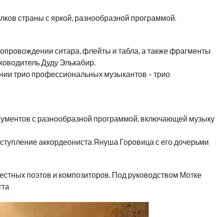
лков страны с яркой, разнообразной программой.
сопровождении ситара, флейты и табла, а также фрагменты
ководитель Дуду Элькабир.
нии трио профессиональных музыкантов – трио
рументов с разнообразной программой, включающей музыку
ступление аккордеониста Януша Горовица с его дочерьми
естных поэтов и композиторов. Под руководством Мотке
тта