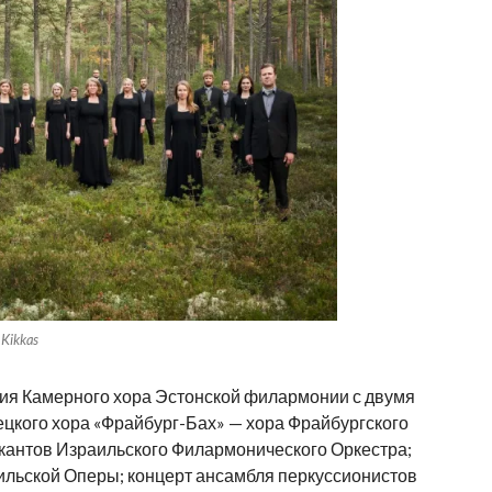
Kikkas
ния Камерного хора Эстонской филармонии с двумя
цкого хора «Фрайбург-Бах» — хора Фрайбургского
ыкантов Израильского Филармонического Оркестра;
ильской Оперы; концерт ансамбля перкуссионистов