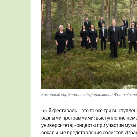
Камерный хор Эстонской филармонии. Фото: Kaupo 
55-й фестиваль – это также три выступле
разными программами; выступление неме
университета; концерты при участии муз
вокальные представления солистов Изра