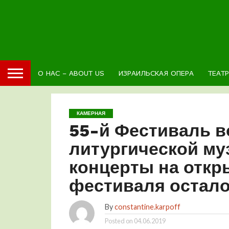
О НАС – ABOUT US
ИЗРАИЛЬСКАЯ ОПЕРА
ТЕАТ
КАМЕРНАЯ
55-й Фестиваль в
литургической му
концерты на откр
фестиваля остало
By
constantine.karpoff
Posted on
04.06.2019