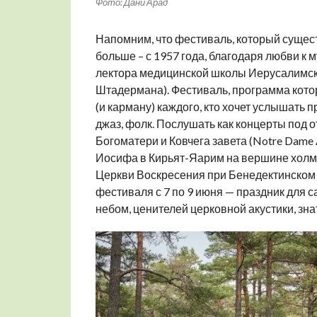
Фото: Дани Арад
Напомним, что фестиваль, который сущест
больше – с 1957 года, благодаря любви к
лектора медицинской школы Иерусалимско
Штадермана). Фестиваль, программа котор
(и карману) каждого, кто хочет услышать п
джаз, фолк. Послушать как концерты под 
Богоматери и Ковчега завета (Notre Dame 
Иосифа в Кирьят-Яарим на вершине холма, 
Церкви Воскресения при Бенедектинском 
фестиваля с 7 по 9 июня — праздник для 
небом, ценителей церковной акустики, зна