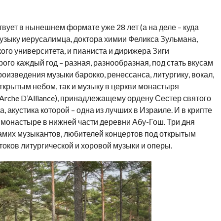
вует в нынешнем формате уже 28 лет (а на деле – куда
 музыку иерусалимца, доктора химии Феликса Зульмана,
го университета, и пианиста и дирижера Зиги
ого каждый год – разная, разнообразная, под стать вкусам
роизведения музыки барокко, ренессанса, литургику, вокал,
открытым небом, так и музыку в церкви монастыря
Arche D’Alliance), принадлежащему ордену Сестер святого
акустика которой – одна из лучших в Израиле. И в крипте
монастыре в нижней части деревни Абу-Гош. Три дня
самих музыкантов, любителей концертов под открытым
токов литургической и хоровой музыки и оперы.