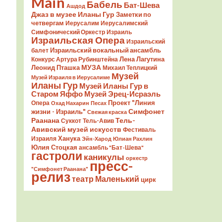
Main
Бабель
Бат-Шева
Ашдод
Джаз в музее Иланы Гур
Заметки по
четвергам
Иерусалим
Иерусалимский
Симфонический Оркестр
Израиль
Израильская Опера
Израильский
Израильский вокальный ансамбль
балет
Лена Лагутина
Конкурс Артура Рубинштейна
Леонид Пташка
МУЗА
Михаил Теплицкий
Музей
Музей Израиля в Иерусалиме
Иланы Гур
Музей Иланы Гур в
Старом Яффо
Музей Эрец-Исраэль
Проект "Линия
Опера
Охад Нахарин
Песах
Симфонет
жизни - Израиль"
Свежая краска
Раанана
Тель-
Суккот
Тель-Авив
Авивский музей искусств
Фестиваль
Ханука
Израиля
Эйн-Харод
Юлиан Рахлин
Юлия Стоцкая
ансамбль "Бат-Шева"
гастроли
каникулы
оркестр
пресс-
"Симфонет Раанана"
релиз
театр Маленький
цирк