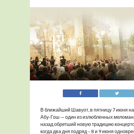
В ближайший Шавуот, в пятницу 7 июня на
Абу-Гош — один из излюбленных меломана
назад обретший новую традицию концерто
когда два дня подряд – 8 и 9 июня однов