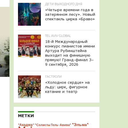
ДЕТИ ВЫХОДНОГО ДНЯ
«Четыре времени года в
затерянном лесу». Новый
спектакль цирка «Браво»
TEL AVIV GLOBAL
18-й Международный
конкурс пианистов имени
Артура Рубинштейна
выходит на финишную
прямую! Гранд-финал 3–
9 сентября, 2026
ГАСТРОЛИ
«Холодное сердце» на
льду: цирк, фигурное
катание и театр
МЕТКИ
"Эльма"
"Акадма"
"Солисты Тель-Авива"