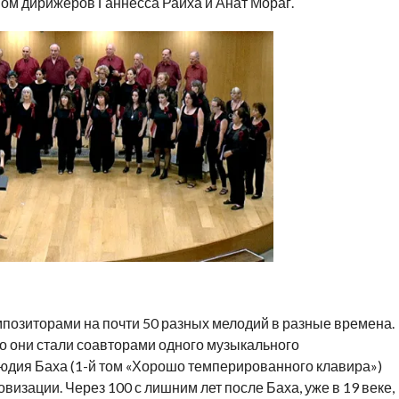
вом дирижеров Ганнесса Райха и Анат Мораг.
позиторами на почти 50 разных мелодий в разные времена.
но они стали соавторами одного музыкального
дия Баха (1-й том «Хорошо темперированного клавира»)
визации. Через 100 с лишним лет после Баха, уже в 19 веке,