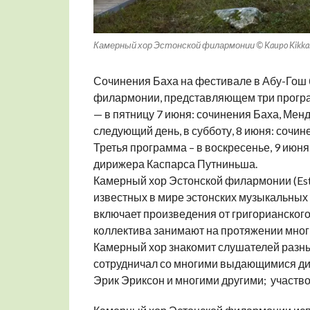
Камерный хор Эстонской филармонии © Kaupo Kikka
Сочинения Баха на фестивале в Абу-Гош
филармонии, представляющем три програм
— в пятницу 7 июня: сочинения Баха, Мен
следующий день, в субботу, 8 июня: сочи
Третья программа – в воскресенье, 9 июн
дирижера Каспарса Путниньша.
Камерный хор Эстонской филармонии (Eston
известных в мире эстонских музыкальных 
включает произведения от григорианского
коллектива занимают на протяжении многи
Камерный хор знакомит слушателей разн
сотрудничал со многими выдающимися дир
Эрик Эриксон и многими другими; участв