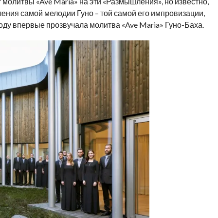
 молитвы «Ave Maria» на эти «Размышления», но известно,
ления самой мелодии Гуно – той самой его импровизации,
году впервые прозвучала молитва «Ave Maria» Гуно-Баха.