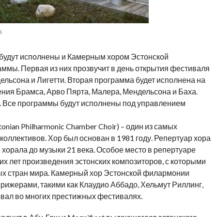
s
 будут исполнены и Камерным хором Эстонской
мы. Первая из них прозвучит в день открытия фестиваля
дельсона и Лигетти. Вторая программа будет исполнена на
нения Брамса, Арво Пярта, Малера, Мендельсона и Баха.
я. Все программы будут исполнены под управлением
ian Philharmonic Chamber Choir) – один из самых
коллективов. Хор был основан в 1981 году. Репертуар хора
 хорала до музыки 21 века. Особое место в репертуаре
х лет произведения эстонских композиторов, с которыми
ых стран мира. Камерный хор Эстонской филармонии
ижерами, такими как Клаудио Аббадо, Хельмут Риллинг,
овал во многих престижных фестивалях.