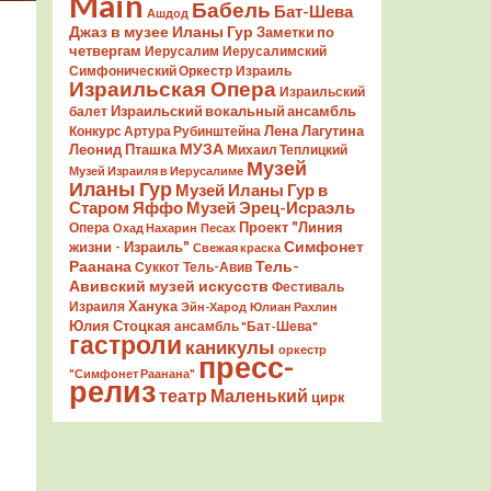
Main
Бабель
Бат-Шева
Ашдод
Джаз в музее Иланы Гур
Заметки по
четвергам
Иерусалим
Иерусалимский
Симфонический Оркестр
Израиль
Израильская Опера
Израильский
Израильский вокальный ансамбль
балет
Лена Лагутина
Конкурс Артура Рубинштейна
Леонид Пташка
МУЗА
Михаил Теплицкий
Музей
Музей Израиля в Иерусалиме
Иланы Гур
Музей Иланы Гур в
Старом Яффо
Музей Эрец-Исраэль
Проект "Линия
Опера
Охад Нахарин
Песах
Симфонет
жизни - Израиль"
Свежая краска
Раанана
Тель-
Суккот
Тель-Авив
Авивский музей искусств
Фестиваль
Ханука
Израиля
Эйн-Харод
Юлиан Рахлин
Юлия Стоцкая
ансамбль "Бат-Шева"
гастроли
каникулы
оркестр
пресс-
"Симфонет Раанана"
релиз
театр Маленький
цирк