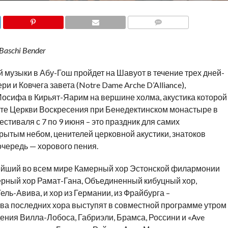
COMMENTS
aschi Bender
й музыки в Абу-Гош пройдет на Шавуот в течение трех дней-
и и Ковчега завета (Notre Dame Arche D’Alliance),
осифа в Кирьят-Яарим на вершине холма, акустика которой
рипте Церкви Воскресения при Бенедектинском монастыре в
стиваля с 7 по 9 июня – это праздник для самих
рытым небом, ценителей церковной акустики, знатоков
очередь — хорового пения.
ейший во всем мире Камерный хор Эстонской филармонии
амерный хор Рамат-Гана, Объединенный кибуцный хор,
ель-Авива, и хор из Германии, из Фрайбурга –
Два последних хора выступят в совместной программе утром
дения Вилла-Лобоса, Габриэли, Брамса, Россини и «Ave