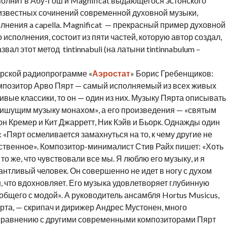
лнит в Абу-Гош и Magnificat выдающегося эстонского
 известных сочинений современной духовной музыки,
лнения a capella. Magnificat — прекрасный пример духовной
исполнения, состоит из пяти частей, которую автор создал,
ал этот метод tintinnabuli (на латыни tintinnabulum –
торской радиопрограмме «
Аэростат
» Борис Гребенщиков:
композитор Арво Пярт — самый исполняемый из всех живых
ивые классики, то он — один из них. Музыку Пярта описывать
 «пишущим музыку монахом», а его произведения — «святым
 Кремер и Кит Джарретт, Ник Кэйв и Бьорк. Однажды один
 «Пярт осмеливается замахнуться на то, к чему другие не
ственное». Композитор-минималист Стив Райх пишет: «Хоть
то же, что чувствовали все мы. Я люблю его музыку, и я
лантливый человек. Он совершенно не идет в ногу с духом
, что вдохновляет. Его музыка удовлетворяет глубинную
бщего с модой». А руководитель ансамбля Hortus Musicus,
та, — скрипач и дирижер Андрес Мустонен, много
 сравнению с другими современными композиторами Пярт