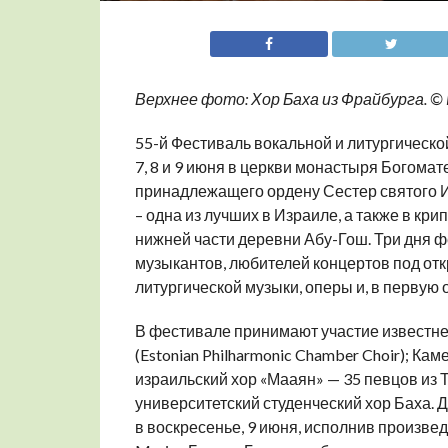
Верхнее фото: Хор Баха из Фрайбурга. © B
55-й Фестиваль вокальной и литургическо
7, 8 и 9 июня в церкви монастыря Богоматер
принадлежащего ордену Сестер святого И
– одна из лучших в Израиле, а также в к
нижней части деревни Абу-Гош. Три дня фе
музыкантов, любителей концертов под отк
литургической музыки, оперы и, в первую 
В фестивале принимают участие известн
(Estonian Philharmonic Chamber Choir); К
израильский хор «Мааян» — 35 певцов из Т
университетский студенческий хор Баха. 
в воскресенье, 9 июня, исполнив произве