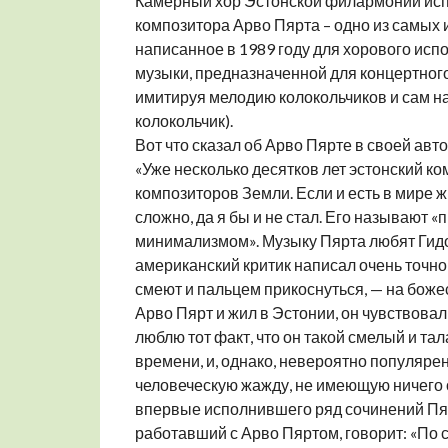
Камерный хор Эстонской филармонии испо
композитора Арво Пярта – одно из самых
написанное в 1989 году для хорового испо
музыки, предназначенной для концертного 
имитируя мелодию колокольчиков и сам назв
колокольчик).
Вот что сказал об Арво Пярте в своей ав
«Уже несколько десятков лет эстонский 
композиторов Земли. Если и есть в мире ж
сложно, да я бы и не стал. Его называют
минимализмом». Музыку Пярта любят Гидон
американский критик написал очень точно:
смеют и пальцем прикоснуться, — на боже
Арво Пярт и жил в Эстонии, он чувствовал 
люблю тот факт, что он такой смелый и та
времени, и, однако, невероятно популярен
человеческую жажду, не имеющую ничего о
впервые исполнившего ряд сочинений Пяр
работавший с Арво Пяртом, говорит: «По