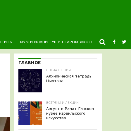
ТЕЙНА
МУЗЕЙ ИЛАНЫ ГУР В СТАРОМ ЯФФО
НОВОСТИ
К
ГЛАВНОЕ
ВПЕЧАТЛЕНИЯ
Алхимическая тетрадь
Ньютона
ВСТРЕЧИ И ЛЕКЦИИ
Август в Рамат-Ганском
музее израильского
искусства