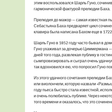
этим воспользовался Шарль Гуно, сочини
гармонической фактурой прелюдии Баха.
Прелюдия до мажор — самая известная п
Себастьяна Баха предваряет цикл сочинен
клавира была написана Бахом еще в 1722 
Шарль Гуно в 1852 году часто бывал в до
Гуно ухаживал за дочерью Циммермана — А
дней того года, развлекая публику в гост
сымпровизировать и сыграл очень удачну
так вдохновился ею, что попросил Гуно п
Из этого удачного сочетания прелюдии Ба
или виолончели, которую назвали «Размы
году пьеса быстро стала известной, испо
и очень полюбилась публике. Через некот
того времени и оказалось, что это сочине