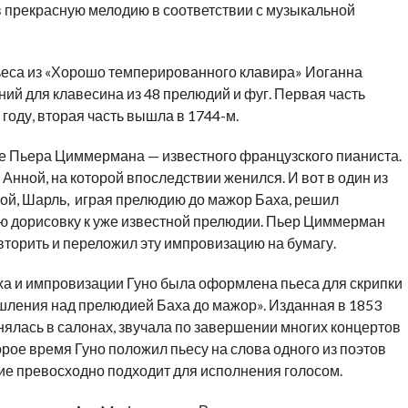
в прекрасную мелодию в соответствии с музыкальной
ьеса из «Хорошо темперированного клавира» Иоганна
ий для клавесина из 48 прелюдий и фуг. Первая часть
году, вторая часть вышла в 1744-м.
ме Пьера Циммермана — известного французского пианиста.
нной, на которой впоследствии женился. И вот в один из
иной, Шарль, играя прелюдию до мажор Баха, решил
ю дорисовку к уже известной прелюдии. Пьер Циммерман
овторить и переложил эту импровизацию на бумагу.
ха и импровизации Гуно была оформлена пьеса для скрипки
шления над прелюдией Баха до мажор». Изданная в 1853
лнялась в салонах, звучала по завершении многих концертов
орое время Гуно положил пьесу на слова одного из поэтов
ние превосходно подходит для исполнения голосом.