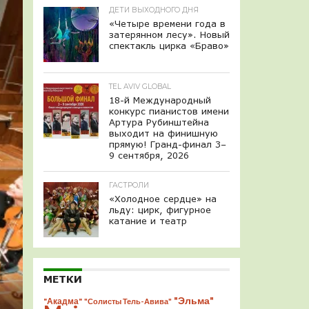
ДЕТИ ВЫХОДНОГО ДНЯ
«Четыре времени года в
затерянном лесу». Новый
спектакль цирка «Браво»
TEL AVIV GLOBAL
18-й Международный
конкурс пианистов имени
Артура Рубинштейна
выходит на финишную
прямую! Гранд-финал 3–
9 сентября, 2026
ГАСТРОЛИ
«Холодное сердце» на
льду: цирк, фигурное
катание и театр
МЕТКИ
"Эльма"
"Акадма"
"Солисты Тель-Авива"