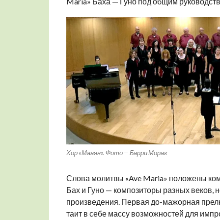
Maria» Баха — Гуно под общим руководст
Хор «Мааян». Фото — Барри Мораг
Слова молитвы «Ave Maria» положены ком
Бах и Гуно — композиторы разных веков, 
произведения. Первая до-мажорная прелю
таит в себе массу возможностей для импро