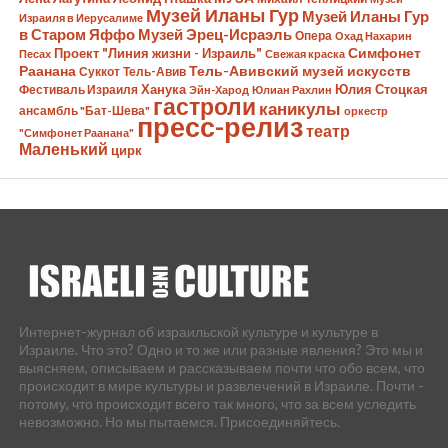
Музей Иланы Гур
Музей Иланы Гур
Израиля в Иерусалиме
в Старом Яффо
Музей Эрец-Исраэль
Опера
Охад Нахарин
Симфонет
Проект "Линия жизни - Израиль"
Песах
Свежая краска
Раанана
Тель-Авивский музей искусств
Суккот
Тель-Авив
Ханука
Юлия Стоцкая
Фестиваль Израиля
Эйн-Харод
Юлиан Рахлин
гастроли
каникулы
ансамбль "Бат-Шева"
оркестр
пресс-релиз
театр
"Симфонет Раанана"
Маленький
цирк
Интернет-журнал об израильской культуре и культуре в
Израиле. Что это? Одно и то же или разные явления? Это мы и
выясняем, описываем и рассказываем почти что обо всем, что
происходит в мире культуры и развлечений в Израиле. Почти -
потому, что происходит всего так много, что за всем уследить
невозможно. Но мы пытаемся. Присоединяйтесь.