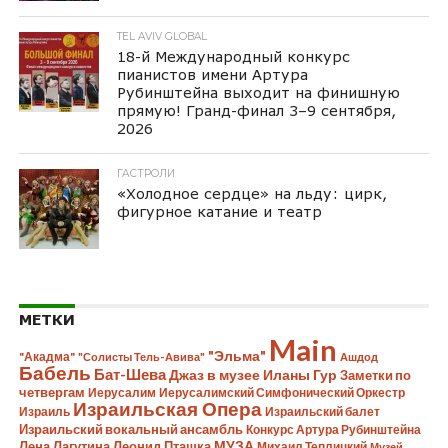
TEL AVIV GLOBAL
18-й Международный конкурс
пианистов имени Артура
Рубинштейна выходит на финишную
прямую! Гранд-финал 3–9 сентября,
2026
ГАСТРОЛИ
«Холодное сердце» на льду: цирк,
фигурное катание и театр
МЕТКИ
Main
"Эльма"
"Акадма"
"Солисты Тель-Авива"
Ашдод
Бабель
Бат-Шева
Джаз в музее Иланы Гур
Заметки по
четвергам
Иерусалим
Иерусалимский Симфонический Оркестр
Израильская Опера
Израиль
Израильский балет
Израильский вокальный ансамбль
Конкурс Артура Рубинштейна
Лена Лагутина
Леонид Пташка
МУЗА
Михаил Теплицкий
Музей