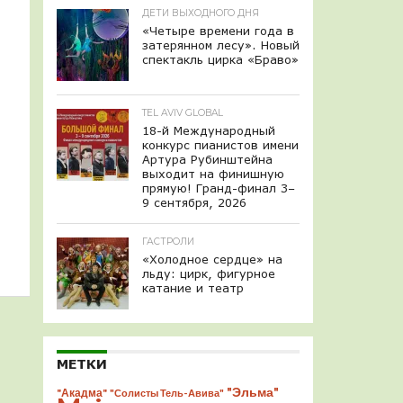
ДЕТИ ВЫХОДНОГО ДНЯ
«Четыре времени года в
затерянном лесу». Новый
спектакль цирка «Браво»
TEL AVIV GLOBAL
18-й Международный
конкурс пианистов имени
Артура Рубинштейна
выходит на финишную
прямую! Гранд-финал 3–
9 сентября, 2026
ГАСТРОЛИ
«Холодное сердце» на
льду: цирк, фигурное
катание и театр
МЕТКИ
"Эльма"
"Акадма"
"Солисты Тель-Авива"