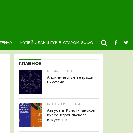
ТЕЙНА
МУЗЕЙ ИЛАНЫ ГУР В СТАРОМ ЯФФО
НОВОСТИ
К
ГЛАВНОЕ
ВПЕЧАТЛЕНИЯ
Алхимическая тетрадь
Ньютона
ВСТРЕЧИ И ЛЕКЦИИ
Август в Рамат-Ганском
музее израильского
искусства