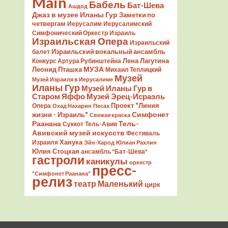
Main
Бабель
Бат-Шева
Ашдод
Джаз в музее Иланы Гур
Заметки по
четвергам
Иерусалим
Иерусалимский
Симфонический Оркестр
Израиль
Израильская Опера
Израильский
Израильский вокальный ансамбль
балет
Лена Лагутина
Конкурс Артура Рубинштейна
Леонид Пташка
МУЗА
Михаил Теплицкий
Музей
Музей Израиля в Иерусалиме
Иланы Гур
Музей Иланы Гур в
Старом Яффо
Музей Эрец-Исраэль
Проект "Линия
Опера
Охад Нахарин
Песах
Симфонет
жизни - Израиль"
Свежая краска
Раанана
Тель-
Суккот
Тель-Авив
Авивский музей искусств
Фестиваль
Ханука
Израиля
Эйн-Харод
Юлиан Рахлин
Юлия Стоцкая
ансамбль "Бат-Шева"
гастроли
каникулы
оркестр
пресс-
"Симфонет Раанана"
релиз
театр Маленький
цирк