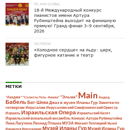
TEL AVIV GLOBAL
18-й Международный конкурс
пианистов имени Артура
Рубинштейна выходит на финишную
прямую! Гранд-финал 3–9 сентября,
2026
ГАСТРОЛИ
«Холодное сердце» на льду: цирк,
фигурное катание и театр
МЕТКИ
Main
"Эльма"
"Акадма"
"Солисты Тель-Авива"
Ашдод
Бабель
Бат-Шева
Джаз в музее Иланы Гур
Заметки по
четвергам
Иерусалим
Иерусалимский Симфонический Оркестр
Израильская Опера
Израиль
Израильский балет
Израильский вокальный ансамбль
Конкурс Артура Рубинштейна
Лена Лагутина
Леонид Пташка
МУЗА
Михаил Теплицкий
Музей
Музей Иланы Гур
Музей Иланы Гур
Израиля в Иерусалиме