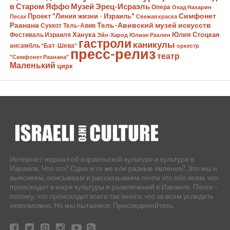
в Старом Яффо
Музей Эрец-Исраэль
Опера
Охад Нахарин
Симфонет
Проект "Линия жизни - Израиль"
Песах
Свежая краска
Раанана
Тель-Авивский музей искусств
Суккот
Тель-Авив
Ханука
Юлия Стоцкая
Фестиваль Израиля
Эйн-Харод
Юлиан Рахлин
гастроли
каникулы
ансамбль "Бат-Шева"
оркестр
пресс-релиз
театр
"Симфонет Раанана"
Маленький
цирк
Интернет-журнал об израильской культуре и культуре в
Израиле. Что это? Одно и то же или разные явления? Это мы и
выясняем, описываем и рассказываем почти что обо всем, что
происходит в мире культуры и развлечений в Израиле. Почти -
потому, что происходит всего так много, что за всем уследить
невозможно. Но мы пытаемся. Присоединяйтесь.