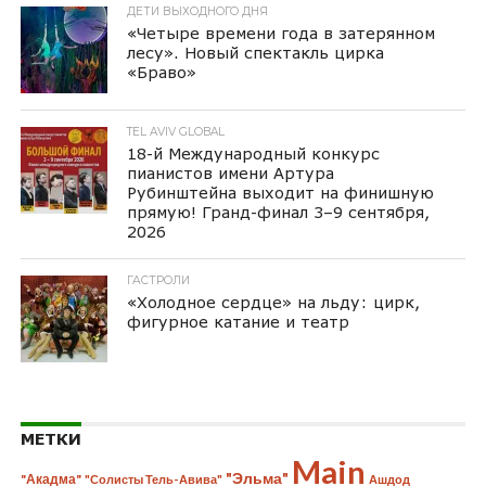
ДЕТИ ВЫХОДНОГО ДНЯ
«Четыре времени года в затерянном
лесу». Новый спектакль цирка
«Браво»
TEL AVIV GLOBAL
18-й Международный конкурс
пианистов имени Артура
Рубинштейна выходит на финишную
прямую! Гранд-финал 3–9 сентября,
2026
ГАСТРОЛИ
«Холодное сердце» на льду: цирк,
фигурное катание и театр
МЕТКИ
Main
"Эльма"
"Акадма"
"Солисты Тель-Авива"
Ашдод