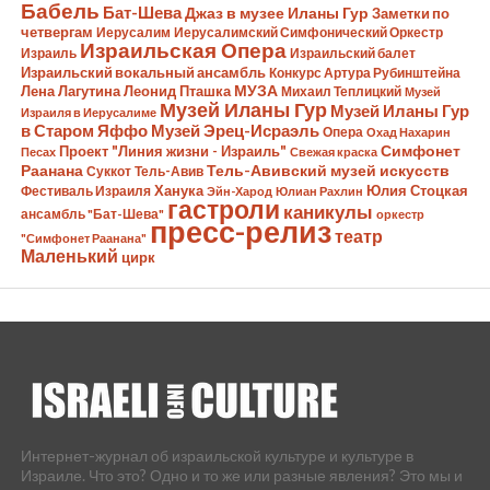
Бабель
Бат-Шева
Джаз в музее Иланы Гур
Заметки по
четвергам
Иерусалим
Иерусалимский Симфонический Оркестр
Израильская Опера
Израиль
Израильский балет
Израильский вокальный ансамбль
Конкурс Артура Рубинштейна
Лена Лагутина
Леонид Пташка
МУЗА
Михаил Теплицкий
Музей
Музей Иланы Гур
Музей Иланы Гур
Израиля в Иерусалиме
в Старом Яффо
Музей Эрец-Исраэль
Опера
Охад Нахарин
Симфонет
Проект "Линия жизни - Израиль"
Песах
Свежая краска
Раанана
Тель-Авивский музей искусств
Суккот
Тель-Авив
Ханука
Юлия Стоцкая
Фестиваль Израиля
Эйн-Харод
Юлиан Рахлин
гастроли
каникулы
ансамбль "Бат-Шева"
оркестр
пресс-релиз
театр
"Симфонет Раанана"
Маленький
цирк
Интернет-журнал об израильской культуре и культуре в
Израиле. Что это? Одно и то же или разные явления? Это мы и