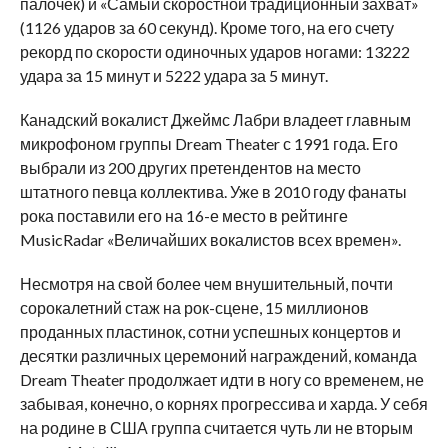
палочек) и «Самый скоростной традиционный захват»
(1126 ударов за 60 секунд). Кроме того, на его счету
рекорд по скорости одиночных ударов ногами: 13222
удара за 15 минут и 5222 удара за 5 минут.
Канадский вокалист Джеймс Лабри владеет главным
микрофоном группы Dream Theater с 1991 года. Его
выбрали из 200 других претендентов на место
штатного певца коллектива. Уже в 2010 году фанаты
рока поставили его на 16-е место в рейтинге
MusicRadar «Величайших вокалистов всех времен».
Несмотря на свой более чем внушительный, почти
сорокалетний стаж на рок-сцене, 15 миллионов
проданных пластинок, сотни успешных концертов и
десятки различных церемоний награждений, команда
Dream Theater продолжает идти в ногу со временем, не
забывая, конечно, о корнях прогрессива и харда. У себя
на родине в США группа считается чуть ли не вторым