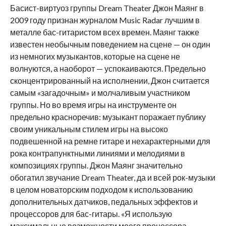
Басист-виртуоз группы Dream Theater Джон Маянг в
2009 году признан журналом Music Radar лучшим в
металле бас-гитаристом всех времен. Маянг также
известен необычным поведением на сцене — он один
из немногих музыкантов, которые на сцене не
волнуются, а наоборот — успокаиваются. Предельно
сконцентрированный на исполнении, Джон считается
самым «загадочным» и молчаливым участником
группы. Но во время игры на инструменте он
предельно красноречив: музыкант поражает публику
своим уникальным стилем игры на высоко
подвешенной на ремне гитаре и нехарактерными для
рока контрапунктными линиями и мелодиями в
композициях группы. Джон Маянг значительно
обогатил звучание Dream Theater, да и всей рок-музыки
в целом новаторским подходом к использованию
дополнительных датчиков, педальных эффектов и
процессоров для бас-гитары. «Я использую
максимальные возможности моего процессора, —