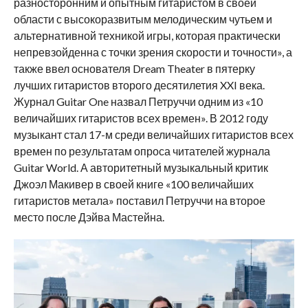
разносторонним и опытным гитаристом в своей
области с высокоразвитым мелодическим чутьем и
альтернативной техникой игры, которая практически
непревзойденна с точки зрения скорости и точности», а
также ввел основателя Dream Theater в пятерку
лучших гитаристов второго десятилетия XXI века.
Журнал Guitar One назвал Петруччи одним из «10
величайших гитаристов всех времен». В 2012 году
музыкант стал 17-м среди величайших гитаристов всех
времен по результатам опроса читателей журнала
Guitar World. А авторитетный музыкальный критик
Джоэл Макивер в своей книге «100 величайших
гитаристов метала» поставил Петруччи на второе
место после Дэйва Мастейна.