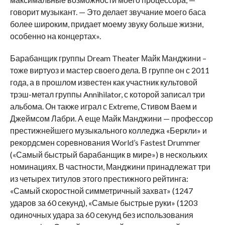
говорит музыкант. — Это делает звучание моего баса
более широким, придает моему звуку больше жизни,
особенно на концертах».
Барабанщик группы Dream Theater Майк Манджини –
тоже виртуоз и мастер своего дела. В группе он с 2011
года, а в прошлом известен как участник культовой
трэш-метал группы Annihilator, с которой записал три
альбома. Он также играл с Extreme, Стивом Ваем и
Джеймсом Лабри. А еще Майк Манджини — профессор
престижнейшего музыкального колледжа «Беркли» и
рекордсмен соревнования World’s Fastest Drummer
(«Самый быстрый барабанщик в мире») в нескольких
номинациях. В частности, Манджини принадлежат три
из четырех титулов этого престижного рейтинга:
«Самый скоростной симметричный захват» (1247
ударов за 60 секунд), «Самые быстрые руки» (1203
одиночных удара за 60 секунд без использования