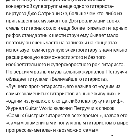
концертной супергруппы еще одного гитариста-
виртуоза Джо Сатриани G3, больше чем кто-либо из
приглашенных музыкантов. Для реализации своих
смелых гитарных соло и еще более тяжелых гитарных
рифов стандартных шести струн ему бывает мало,
поэтому он очень часто на записях и на концертах
использует семиструнную электрогитару, значительно
расширяющую возможности этого и без того
изобретательного и суперскоростного рок-гитариста.
По версиям разных музыкальных журналов, Петруччи
обладает титулами «Величайшего гитариста»,
«Лучшего прог-гитариста», его называют «одним из
самых знаменитых гитаристов из ныне живущих» и
«одним из лучших, кто когда-либо клал руку на гриф».
Журнал Guitar World включил Петруччи в список
«Самых быстрых гитаристов всех времен», назвав его
«самым знаменитым и популярным гитаристом в мире
прогрессив-метала» и «возможно, самым