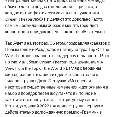
«Театра Мечты» знают, что представления команды
обычно длятся по два с половиной — три часа, а
каждое из них фактически уникально – участники
Dream Theater любят, и делают это довольно часто,
самым неожиданным образом менять трек-лист
концертов, а порядок песен – так почти обязательно.
Так будет и на этот раз. Об этом, поздравляя фанатов с
Новым годом и Рождеством накануне тура Top Of The
World, организованного в поддержку недавнего, 15-го
по счету альбома Dream Theater под называнием A
View from the Top of the World («Взгляд с вершины
мира»), заявил гитарист и один из основателей и
лидеров группы Джон Петруччи. «Мы внесли
некоторые существенные изменения и дополнения в
набор и порядок песен шоу, так что вы точно не
захотите его пропустить», — интригует музыкант.
Кстати, уходящий 2022 год принес группе первую и
действительно долгожданную премию «Грэмми» в