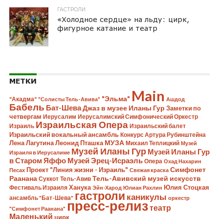
ГАСТРОЛИ
«Холодное сердце» на льду: цирк,
фигурное катание и театр
МЕТКИ
Main
"Эльма"
"Акадма"
"Солисты Тель-Авива"
Ашдод
Бабель
Бат-Шева
Джаз в музее Иланы Гур
Заметки по
четвергам
Иерусалим
Иерусалимский Симфонический Оркестр
Израильская Опера
Израиль
Израильский балет
Израильский вокальный ансамбль
Конкурс Артура Рубинштейна
Лена Лагутина
Леонид Пташка
МУЗА
Михаил Теплицкий
Музей
Музей Иланы Гур
Музей Иланы Гур
Израиля в Иерусалиме
в Старом Яффо
Музей Эрец-Исраэль
Опера
Охад Нахарин
Симфонет
Проект "Линия жизни - Израиль"
Песах
Свежая краска
Раанана
Тель-Авивский музей искусств
Суккот
Тель-Авив
Ханука
Юлия Стоцкая
Фестиваль Израиля
Эйн-Харод
Юлиан Рахлин
гастроли
каникулы
ансамбль "Бат-Шева"
оркестр
пресс-релиз
театр
"Симфонет Раанана"
Маленький
цирк