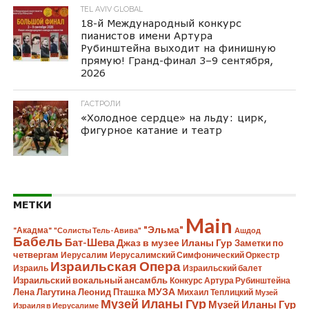
TEL AVIV GLOBAL
18-й Международный конкурс
пианистов имени Артура
Рубинштейна выходит на финишную
прямую! Гранд-финал 3–9 сентября,
2026
ГАСТРОЛИ
«Холодное сердце» на льду: цирк,
фигурное катание и театр
МЕТКИ
Main
"Эльма"
"Акадма"
"Солисты Тель-Авива"
Ашдод
Бабель
Бат-Шева
Джаз в музее Иланы Гур
Заметки по
четвергам
Иерусалим
Иерусалимский Симфонический Оркестр
Израильская Опера
Израиль
Израильский балет
Израильский вокальный ансамбль
Конкурс Артура Рубинштейна
Лена Лагутина
Леонид Пташка
МУЗА
Михаил Теплицкий
Музей
Музей Иланы Гур
Музей Иланы Гур
Израиля в Иерусалиме