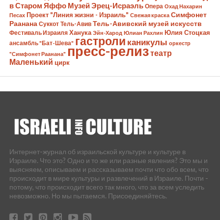
в Старом Яффо
Музей Эрец-Исраэль
Опера
Охад Нахарин
Симфонет
Проект "Линия жизни - Израиль"
Песах
Свежая краска
Раанана
Тель-Авивский музей искусств
Суккот
Тель-Авив
Ханука
Юлия Стоцкая
Фестиваль Израиля
Эйн-Харод
Юлиан Рахлин
гастроли
каникулы
ансамбль "Бат-Шева"
оркестр
пресс-релиз
театр
"Симфонет Раанана"
Маленький
цирк
Интернет-журнал об израильской культуре и культуре в
Израиле. Что это? Одно и то же или разные явления? Это мы и
выясняем, описываем и рассказываем почти что обо всем, что
происходит в мире культуры и развлечений в Израиле. Почти -
потому, что происходит всего так много, что за всем уследить
невозможно. Но мы пытаемся. Присоединяйтесь.