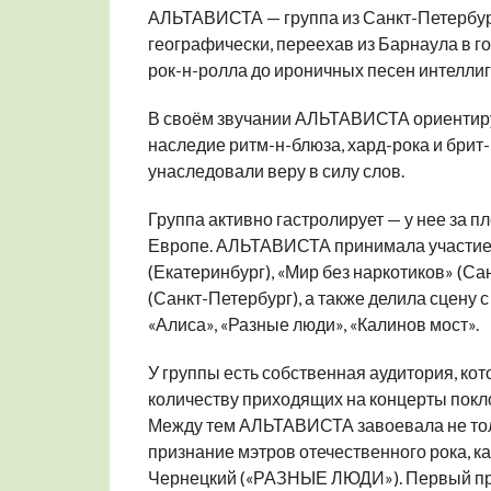
АЛЬТАВИСТА — группа из Санкт-Петербург
географически, переехав из Барнаула в го
рок-н-ролла до ироничных песен интелли
В своём звучании АЛЬТАВИСТА ориентируе
наследие ритм-н-блюза, хард-рока и брит
унаследовали веру в силу слов.
Группа активно гастролирует — у нее за 
Европе. АЛЬТАВИСТА принимала участие 
(Екатеринбург), «Мир без наркотиков» (Са
(Санкт-Петербург), а также делила сцену с
«Алиса», «Разные люди», «Калинов мост».
У группы есть собственная аудитория, котор
количеству приходящих на концерты покл
Между тем АЛЬТАВИСТА завоевала не толь
признание мэтров отечественного рока, к
Чернецкий («РАЗНЫЕ ЛЮДИ»). Первый прин