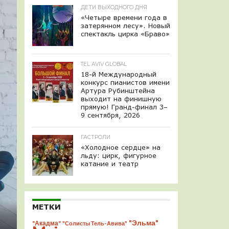
ДЕТИ ВЫХОДНОГО ДНЯ
«Четыре времени года в
затерянном лесу». Новый
спектакль цирка «Браво»
TEL AVIV GLOBAL
18-й Международный
конкурс пианистов имени
Артура Рубинштейна
выходит на финишную
прямую! Гранд-финал 3–
9 сентября, 2026
ГАСТРОЛИ
«Холодное сердце» на
льду: цирк, фигурное
катание и театр
МЕТКИ
"Эльма"
"Акадма"
"Солисты Тель-Авива"