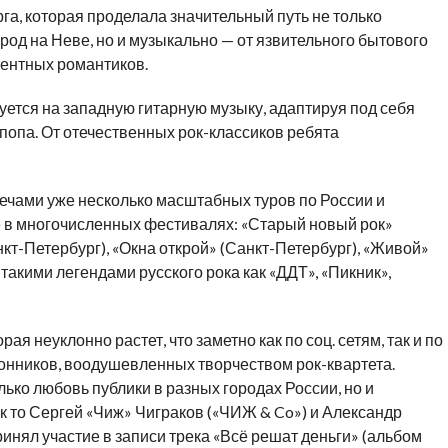
а, которая проделала значительный путь не только
род на Неве, но и музыкально — от язвительного бытового
гентных романтиков.
тся на западную гитарную музыку, адаптируя под себя
-попа. От отечественных рок-классиков ребята
плечами уже несколько масштабных туров по России и
в многочисленных фестивалях: «Старый новый рок»
нкт-Петербург), «Окна открой» (Санкт-Петербург), «Живой»
 такими легендами русского рока как «ДДТ», «Пикник»,
ая неуклонно растет, что заметно как по соц. сетям, так и по
онников, воодушевленных творчеством рок-квартета.
ко любовь публики в разных городах России, но и
ак то Сергей «Чиж» Чиграков («ЧИЖ & Co») и Александр
ял участие в записи трека «Всё решат деньги» (альбом