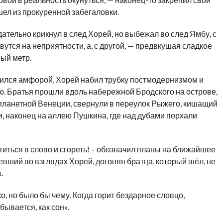
л из прокуренной забегаловки.
дательно крикнул в след Хорей, но выбежал во след Ямбу, с
вутся на неприятности, а, с другой, — предвкушая сладкое
ый метр.
ился амфорой, Хорей набил трубку постмодернизмом и
ю. Братья прошли вдоль набережной Бродского на острове,
опланетной Венеции, свернули в переулок Рыжего, кишащий
 наконец на аллею Пушкина, где над дубами порхали
титься в слово и сгореть! – обозначил планы на ближайшее
евший во взглядах Хорей, догоняя братца, который шёл, не
.
о, но было бы чему. Когда горит бездарное словцо,
ывается, как сон».