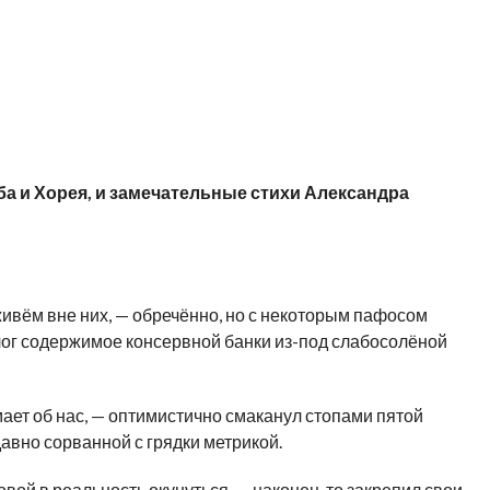
ба и Хорея, и замечательные стихи Александра
живём вне них, — обречённо, но с некоторым пафосом
лог содержимое консервной банки из-под слабосолёной
мает об нас, — оптимистично смаканул стопами пятой
авно сорванной с грядки метрикой.
головой в реальность окунуться, — наконец-то закрепил свои