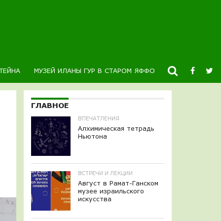
ТЕЙНА
МУЗЕЙ ИЛАНЫ ГУР В СТАРОМ ЯФФО
НОВОСТИ
К
ГЛАВНОЕ
ВПЕЧАТЛЕНИЯ
Алхимическая тетрадь
Ньютона
ВСТРЕЧИ И ЛЕКЦИИ
Август в Рамат-Ганском
музее израильского
искусства