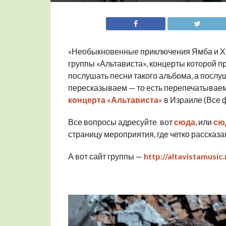
«Необыкновенные приключения Ямба и Хо
группы «Альтависта», концерты которой пр
послушать песни такого альбома, а послу
пересказываем — то есть перепечатываем
концерта «Альтависта»
в Израиле (Все 
Все вопросы адресуйте вот
сюда
, или
сю
страницу мероприятия, где четко рассказан
А вот сайт группы —
http://altavistamusic