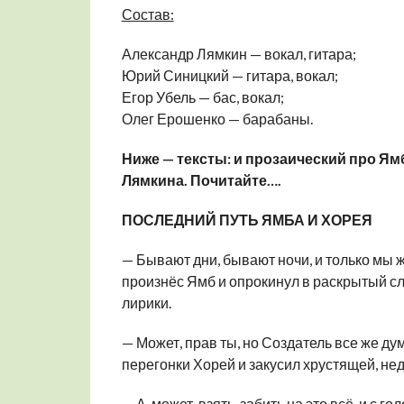
Состав:
Александр Лямкин — вокал, гитара;
Юрий Синицкий — гитара, вокал;
Егор Убель — бас, вокал;
Олег Ерошенко — барабаны.
Ниже — тексты: и прозаический про Ям
Лямкина. Почитайте….
ПОСЛЕДНИЙ ПУТЬ ЯМБА И ХОРЕЯ
— Бывают дни, бывают ночи, и только мы 
произнёс Ямб и опрокинул в раскрытый с
лирики.
— Может, прав ты, но Создатель все же ду
перегонки Хорей и закусил хрустящей, нед
— А, может, взять, забить на это всё, и с 