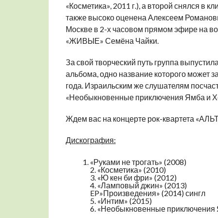
«Косметика», 2011 г.), а второй снялся в 
также высоко оценена Алексеем Романовы
Москве в 2-х часовом прямом эфире на 
«ЖИВЫЕ» Семёна Чайки.
За свой творческий путь группа выпустила
альбома, одно название которого может за
года. Израильским же слушателям посча
«Необыкновенные приключения Ямба и Хо
Ждем вас на концерте рок-квартета «АЛЬ
Дискография:
«Руками не трогать» (2008)
2. «Косметика» (2010)
3. «Ю кен би фри» (2012)
4. «Ламповый джин» (2013)
EP»Произведения» (2014) сингл
5. «Интим» (2015)
6. «Необыкновенные приключения 