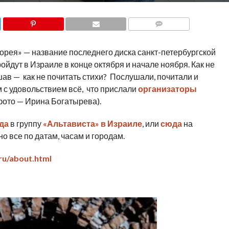
COMMENTS
рея» — название последнего диска санкт-петербургской
ойдут в Израиле в конце октября и начале ноября. Как не
шав — как не почитать стихи? Послушали, почитали и
 с удовольствием всё, что прислали
организаторы
фото — Ирина Богатырева).
да
в группу
«Альтависта» в Израиле
, или
сюда
на
о все по датам, часам и городам.
.ru/about.html