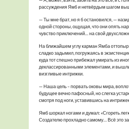
рассуждения Ямб и нетвёрдым шагом выше
— Ты мне брат, но я б остановился, — нази
одной стороны, ощущая, что они опять нар
чувство приключений… на свой двухсложн
На ближайшем углу карман Ямба оттопыр
сладко задымил, погружаясь в экзистенци
куда тот спешно прибежал умирать из ин
деклассированными элементами, и вышли,
визгливые интрижки.
— Наша цель – порвать оковы мира, вопло
будущее вечно пафосный, но слегка устар
смотря под ноги, уставившись на интрижек
Ямб шоркал ногами и думал: «Сгореть легк
Создателю прохладно самому… Всё это заб