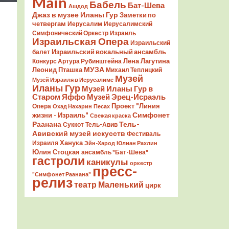
Main
Бабель
Бат-Шева
Ашдод
Джаз в музее Иланы Гур
Заметки по
четвергам
Иерусалим
Иерусалимский
Симфонический Оркестр
Израиль
Израильская Опера
Израильский
Израильский вокальный ансамбль
балет
Лена Лагутина
Конкурс Артура Рубинштейна
Леонид Пташка
МУЗА
Михаил Теплицкий
Музей
Музей Израиля в Иерусалиме
Иланы Гур
Музей Иланы Гур в
Старом Яффо
Музей Эрец-Исраэль
Проект "Линия
Опера
Охад Нахарин
Песах
Симфонет
жизни - Израиль"
Свежая краска
Раанана
Тель-
Суккот
Тель-Авив
Авивский музей искусств
Фестиваль
Ханука
Израиля
Эйн-Харод
Юлиан Рахлин
Юлия Стоцкая
ансамбль "Бат-Шева"
гастроли
каникулы
оркестр
пресс-
"Симфонет Раанана"
релиз
театр Маленький
цирк