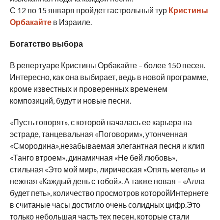
С 12 по 15 января пройдет гастрольный тур
Кристины
Орбакайте
в Израиле.
Богатство выбора
В репертуаре Кристины Орбакайте – более 150 песен.
Интересно, как она выбирает, ведь в новой программе,
кроме известных и проверенных временем
композиций, будут и новые песни.
«Пусть говорят», с которой началась ее карьера на
эстраде, танцевальная «Поговорим», утонченная
«Смородина»,незабываемая элегантная песня и клип
«Танго втроем», динамичная «Не бей любовь»,
стильная «Это мой мир», лирическая «Опять метель» и
нежная «Каждый день с тобой». А также новая – «Алла
будет петь», количество просмотров которойИнтернете
в считаные часы достигло очень солидных цифр.Это
только небольшая часть тех песен, которые стали