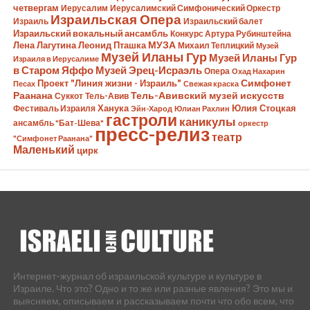
четвергам
Иерусалим
Иерусалимский Симфонический Оркестр
Израильская Опера
Израиль
Израильский балет
Израильский вокальный ансамбль
Конкурс Артура Рубинштейна
Лена Лагутина
Леонид Пташка
МУЗА
Михаил Теплицкий
Музей
Музей Иланы Гур
Музей Иланы Гур
Израиля в Иерусалиме
в Старом Яффо
Музей Эрец-Исраэль
Опера
Охад Нахарин
Симфонет
Проект "Линия жизни - Израиль"
Песах
Свежая краска
Раанана
Тель-Авивский музей искусств
Суккот
Тель-Авив
Ханука
Юлия Стоцкая
Фестиваль Израиля
Эйн-Харод
Юлиан Рахлин
гастроли
каникулы
ансамбль "Бат-Шева"
оркестр
пресс-релиз
театр
"Симфонет Раанана"
Маленький
цирк
Интернет-журнал об израильской культуре и культуре в
Израиле. Что это? Одно и то же или разные явления? Это мы и
выясняем, описываем и рассказываем почти что обо всем, что