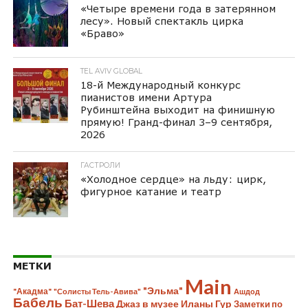
«Четыре времени года в затерянном
лесу». Новый спектакль цирка
«Браво»
TEL AVIV GLOBAL
18-й Международный конкурс
пианистов имени Артура
Рубинштейна выходит на финишную
прямую! Гранд-финал 3–9 сентября,
2026
ГАСТРОЛИ
«Холодное сердце» на льду: цирк,
фигурное катание и театр
МЕТКИ
Main
"Эльма"
"Акадма"
"Солисты Тель-Авива"
Ашдод
Бабель
Бат-Шева
Джаз в музее Иланы Гур
Заметки по