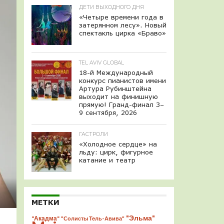
ДЕТИ ВЫХОДНОГО ДНЯ
«Четыре времени года в
затерянном лесу». Новый
спектакль цирка «Браво»
TEL AVIV GLOBAL
18-й Международный
конкурс пианистов имени
Артура Рубинштейна
выходит на финишную
прямую! Гранд-финал 3–
9 сентября, 2026
ГАСТРОЛИ
«Холодное сердце» на
льду: цирк, фигурное
катание и театр
МЕТКИ
"Эльма"
"Акадма"
"Солисты Тель-Авива"