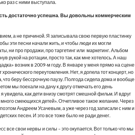
ько раз с ними выступала.
ость достаточно успешна. Вы довольны коммерческим
вием, а не причиной. Я записывала свою первую пластинку
тобы эти песни начали жить, и чтобы люди их могли
ты, ни про продажи, про таргетинг или маркетинг. Альбом
 рукой на ротации, просто так, как мне хотелось. А наш
адка» возник в 2009-м году. В январе у меня прямо на сцене
 хронического переутомления. Нет, я допела тот концерт, но
, что беру бессрочную паузу. Полгода сидела дома и вообще
Летом мы поехали на дачу к другу отмечать его день
 я увидела, как дети внизу смотрят смешной фильм. И вдруг
 много смеющихся детей». Отчетливое такое желание. Через
поэтом Андреем Усачевым, а уже через год записали с ним и
етских песен. И это все тоже было не ради денег.
с все свои нервы и силы – это окупается. Вот только что мы