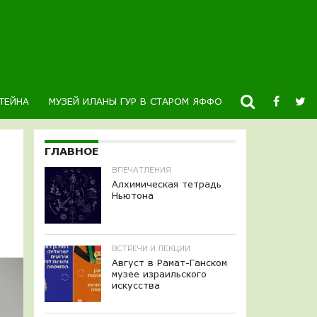
ТЕЙНА
МУЗЕЙ ИЛАНЫ ГУР В СТАРОМ ЯФФО
НОВОСТИ
К
ГЛАВНОЕ
ВПЕЧАТЛЕНИЯ
Алхимическая тетрадь
Ньютона
ВСТРЕЧИ И ЛЕКЦИИ
Август в Рамат-Ганском
музее израильского
искусства