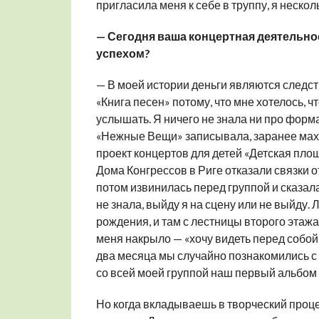
пригласила меня к себе в труппу, я нескол
— Сегодня ваша концертная деятельн
успехом?
— В моей истории деньги являются следст
«Книга песен» потому, что мне хотелось, ч
услышать. Я ничего не знала ни про форма
«Нежные Вещи» записывала, заранее махнув
проект концертов для детей «Детская площ
Дома Конгрессов в Риге отказали связки от
потом извинилась перед группой и сказала
не знала, выйду я на сцену или не выйду. 
рождения, и там с лестницы второго этажа
меня накрыло — «хочу видеть перед собой
два месяца мы случайно познакомились с 
со всей моей группой наш первый альбом д
Но когда вкладываешь в творческий процес