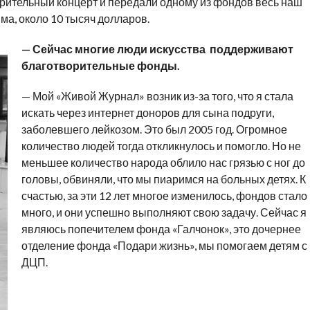
орительный концерт и передали одному из фондов весь наш
мма, около 10 тысяч долларов.
— Сейчас многие люди искусства поддерживают
благотворительные фонды.
— Мой «Живой Журнал» возник из-за того, что я стала
искать через интернет доноров для сына подруги,
заболевшего лейкозом. Это был 2005 год. Огромное
количество людей тогда откликнулось и помогло. Но не
меньшее количество народа облило нас грязью с ног до
головы, обвиняли, что мы пиаримся на больных детях. К
счастью, за эти 12 лет многое изменилось, фондов стало
много, и они успешно выполняют свою задачу. Сейчас я
являюсь попечителем фонда «Галчонок», это дочернее
отделение фонда «Подари жизнь», мы помогаем детям с
ДЦП.