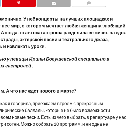
COMMENTS
армонично. У неё концерты на лучших площадках и
нее мир, о котором мечтает любая женщина: любящий
А когда-то автокатастрофа разделила ее жизнь на «до»
эстрады, актерской песни и театрального джаза,
ь и извлекать уроки.
ью у певицы Ирины Богушевской специально в
х гастролей .
. А что нас ждет нового в марте?
как я говорила, приезжаем втроем с прекрасным
я лирические баллады, которые не было возможности
сем новые песни. Есть из чего выбрать, в репертуаре у нас
 три сотни. Можно собрать 10 программ, и ни одна не