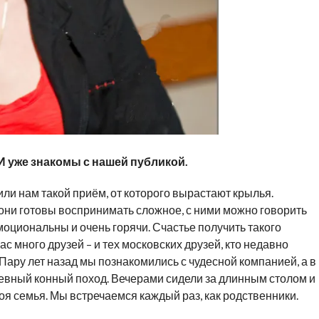
 И уже знакомы с нашей публикой.
ли нам такой приём, от которого вырастают крылья.
они готовы воспринимать сложное, с ними можно говорить
моциональны и очень горячи. Счастье получить такого
нас много друзей – и тех московских друзей, кто недавно
Пару лет назад мы познакомились с чудесной компанией, а в
невный конный поход. Вечерами сидели за длинным столом и
моя семья. Мы встречаемся каждый раз, как родственники.