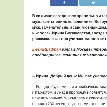
В ее жизни сегодня все правильно и г
музыканты-единомышленники. Вокруг 
муж, замечательный сын, уютный дом. 
и «после». Ирина Богушевская, звезда 
рассказала как она училась заново жит
Елена Шафран
взяла в Москве интерв
преддверии ее израильских мартовски
— Ирина! Добрый день! Мы вас уже ждем
— Концерт будет живым и необычным: мы, 
гитаристом, и у нас в программе появятс
показать раньше. Мы сыграем и совсем-сов
порядка 200 песен, а с детскими так почти