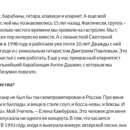
, барабаны, гитара, клавиши и кларнет. А еще мой
 ней мы познакомились 15 лет назад. Фактически, группа –
сколько чистого времени мы провели на гастролях. Мы с
сих пор интересно вместе. А с пианисткой Светланой
в 1998 году и работаем уже почти 20 лет! Дважды с ней
ем еще и с уникальным гитаристом Дмитрием Павловым. Это
астье с ним работать. Еще у нас прекрасный кларнетист
тельнейший барабанщик Антон Дашкин, с которым мы
безумно повезло.
ества?
жанр не был бы так скомпрометирован в России. Про меня
 и баллады, и вещи в стиле соул, и босса-новы, и блюзы. И
а». Мой Учитель — Елена Камбурова. Это человек для меня
пускала ни одного ее концерта. В том, что касается
В 1993 году, когда я выиграла конкурс актерской песни, она