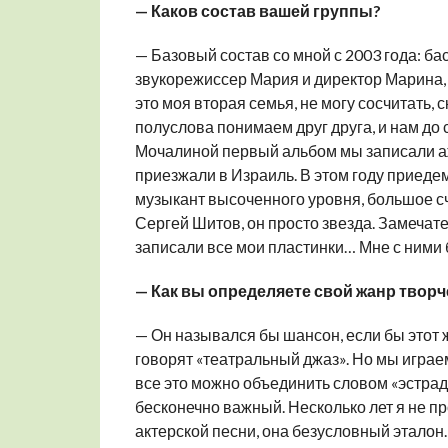
— Каков состав вашей группы?
— Базовый состав со мной с 2003 года: бас
звукорежиссер Мария и директор Марина, с
это моя вторая семья, не могу сосчитать, 
полуслова понимаем друг друга, и нам до 
Мочалиной первый альбом мы записали аж 
приезжали в Израиль. В этом году приед
музыкант высоченного уровня, большое сч
Сергей Шитов, он просто звезда. Замеча
записали все мои пластинки… Мне с ними 
— Как вы определяете свой жанр творч
— Он назывался бы шансон, если бы этот 
говорят «театральный джаз». Но мы играем
все это можно объединить словом «эстрад
бесконечно важный. Несколько лет я не про
актерской песни, она безусловный эталон. 