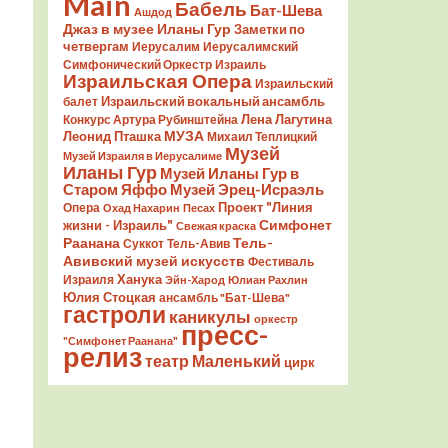
Main
Бабель
Бат-Шева
Ашдод
Джаз в музее Иланы Гур
Заметки по
четвергам
Иерусалим
Иерусалимский
Симфонический Оркестр
Израиль
Израильская Опера
Израильский
Израильский вокальный ансамбль
балет
Лена Лагутина
Конкурс Артура Рубинштейна
Леонид Пташка
МУЗА
Михаил Теплицкий
Музей
Музей Израиля в Иерусалиме
Иланы Гур
Музей Иланы Гур в
Старом Яффо
Музей Эрец-Исраэль
Проект "Линия
Опера
Охад Нахарин
Песах
Симфонет
жизни - Израиль"
Свежая краска
Раанана
Тель-
Суккот
Тель-Авив
Авивский музей искусств
Фестиваль
Ханука
Израиля
Эйн-Харод
Юлиан Рахлин
Юлия Стоцкая
ансамбль "Бат-Шева"
гастроли
каникулы
оркестр
пресс-
"Симфонет Раанана"
релиз
театр Маленький
цирк