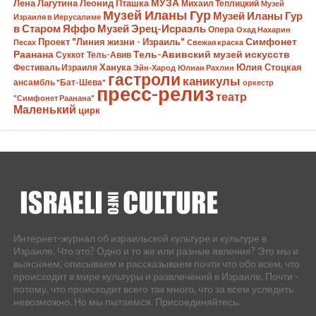
Лена Лагутина
Леонид Пташка
МУЗА
Михаил Теплицкий
Музей
Музей Иланы Гур
Музей Иланы Гур
Израиля в Иерусалиме
в Старом Яффо
Музей Эрец-Исраэль
Опера
Охад Нахарин
Симфонет
Проект "Линия жизни - Израиль"
Песах
Свежая краска
Раанана
Тель-Авивский музей искусств
Суккот
Тель-Авив
Ханука
Юлия Стоцкая
Фестиваль Израиля
Эйн-Харод
Юлиан Рахлин
гастроли
каникулы
ансамбль "Бат-Шева"
оркестр
пресс-релиз
театр
"Симфонет Раанана"
Маленький
цирк
Интернет-журнал об израильской культуре и культуре в
Израиле. Что это? Одно и то же или разные явления? Это мы и
выясняем, описываем и рассказываем почти что обо всем, что
происходит в мире культуры и развлечений в Израиле. Почти -
потому, что происходит всего так много, что за всем уследить
невозможно. Но мы пытаемся. Присоединяйтесь.