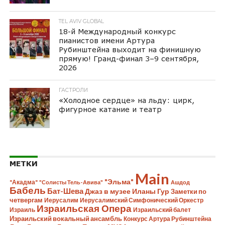
TEL AVIV GLOBAL
18-й Международный конкурс
пианистов имени Артура
Рубинштейна выходит на финишную
прямую! Гранд-финал 3–9 сентября,
2026
ГАСТРОЛИ
«Холодное сердце» на льду: цирк,
фигурное катание и театр
МЕТКИ
Main
"Эльма"
"Акадма"
"Солисты Тель-Авива"
Ашдод
Бабель
Бат-Шева
Джаз в музее Иланы Гур
Заметки по
четвергам
Иерусалим
Иерусалимский Симфонический Оркестр
Израильская Опера
Израиль
Израильский балет
Израильский вокальный ансамбль
Конкурс Артура Рубинштейна