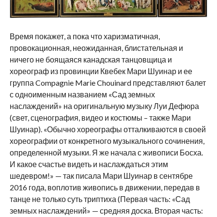
Время покажет, а пока что харизматичная,
провокационная, неожиданная, блистательная и
ничего не боящаяся канадская танцовщица и
хореограф из провинции Квебек Мари Шуинар и ее
группа Compagnie Marie Chouinard представляют балет
с одноименным названием «Сад земных
наслаждений» на оригинальную музыку Луи Дефюра
(свет, сценография, видео и костюмы – также Мари
Шуинар). «Обычно хореографы отталкиваются в своей
хореографии от конкретного музыкального сочинения,
определенной музыки. Я же начала с живописи Босха.
И какое счастье видеть и наслаждаться этим
шедевром!» — так писала Мари Шуинар в сентябре
2016 года, воплотив живопись в движении, передав в
танце не только суть триптиха (Первая часть: «Сад
земных наслаждений» — средняя доска. Вторая часть: