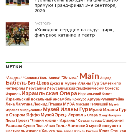
прямую! Гранд-финал 3–9 сентября,
2026
ГАСТРОЛИ
«Холодное сердце» на льду: цирк,
фигурное катание и театр
МЕТКИ
Main
"Эльма"
"Акадма"
"Солисты Тель-Авива"
Ашдод
Бабель
Бат-Шева
Джаз в музее Иланы Гур
Заметки по
четвергам
Иерусалим
Иерусалимский Симфонический Оркестр
Израильская Опера
Израиль
Израильский балет
Израильский вокальный ансамбль
Конкурс Артура Рубинштейна
Лена Лагутина
Леонид Пташка
МУЗА
Михаил Теплицкий
Музей
Музей Иланы Гур
Музей Иланы Гур
Израиля в Иерусалиме
в Старом Яффо
Музей Эрец-Исраэль
Опера
Охад Нахарин
Симфонет
Проект "Линия жизни - Израиль"
Песах
Свежая краска
Раанана
Тель-Авивский музей искусств
Суккот
Тель-Авив
Ханука
Юлия Стоцкая
Фестиваль Израиля
Эйн-Харод
Юлиан Рахлин