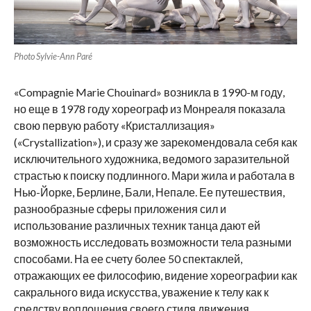
Photo Sylvie-Ann Paré
«Compagnie Marie Chouinard» возникла в 1990-м году,
но еще в 1978 году хореограф из Монреаля показала
свою первую работу «Кристаллизация»
(«Crystallization»), и сразу же зарекомендовала себя как
исключительного художника, ведомого заразительной
страстью к поиску подлинного. Мари жила и работала в
Нью-Йорке, Берлине, Бали, Непале. Ее путешествия,
разнообразные сферы приложения сил и
использование различных техник танца дают ей
возможность исследовать возможности тела разными
способами. На ее счету более 50 спектаклей,
отражающих ее философию, видение хореографии как
сакрального вида искусства, уважение к телу как к
средству воплощения своего стиля движения,