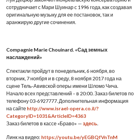
сотрудничает с Мари Шуинар с 1996 года, как создавая
оригинальную музыку для ее постановок, так и
аранжирую другие сочинения.
Compagnie
Marie
Chouinard
. «Сад земных
наслаждений»
Спектакли пройдут в понедельник, 6 ноября, во
вторник, 7 ноября и в среду, 8 ноября 2017 года на
сцене Тель-Авивской оперы имени Шломо Чича.
Начало всех представлений – в 20:00. Заказ билетов по
телефону 03-6927777. Дополнительная информация
на сайте
http://www.israel-opera.co.il/?
CategoryID=1031&ArticleID=4363
Заказ билетов в кассе «Браво» —
здесь
.
Линк на видео:
https://youtu.be/yEGBQfVnTnM