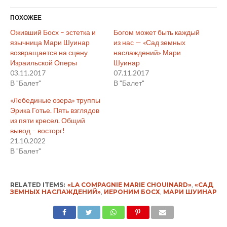
ПОХОЖЕЕ
Оживший Босх – эстетка и
Богом может быть каждый
язычница Мари Шуинар
из нас — «Сад земных
возвращается на сцену
наслаждений» Мари
Израильской Оперы
Шуинар
03.11.2017
07.11.2017
В "Балет"
В "Балет"
«Лебединые озера» труппы
Эрика Готье. Пять взглядов
из пяти кресел. Общий
вывод – восторг!
21.10.2022
В "Балет"
RELATED ITEMS:
«LA COMPAGNIE MARIE CHOUINARD»
,
«САД
ЗЕМНЫХ НАСЛАЖДЕНИЙ»
,
ИЕРОНИМ БОСХ
,
МАРИ ШУИНАР