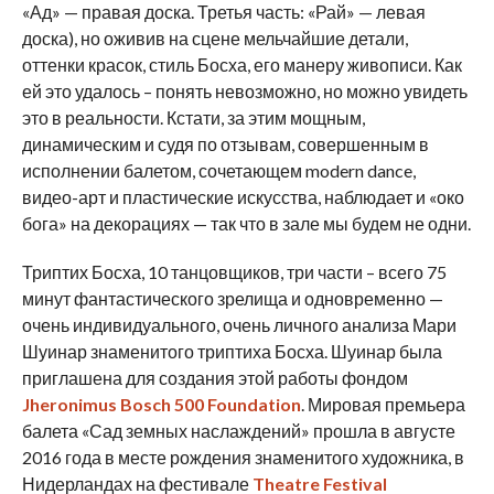
«Ад» — правая доска. Третья часть: «Рай» — левая
доска), но оживив на сцене мельчайшие детали,
оттенки красок, стиль Босха, его манеру живописи. Как
ей это удалось – понять невозможно, но можно увидеть
это в реальности. Кстати, за этим мощным,
динамическим и судя по отзывам, совершенным в
исполнении балетом, сочетающем modern dance,
видео-арт и пластические искусства, наблюдает и «око
бога» на декорациях — так что в зале мы будем не одни.
Триптих Босха, 10 танцовщиков, три части – всего 75
минут фантастического зрелища и одновременно —
очень индивидуального, очень личного анализа Мари
Шуинар знаменитого триптиха Босха. Шуинар была
приглашена для создания этой работы фондом
Jheronimus Bosch 500 Foundation
. Мировая премьера
балета «Сад земных наслаждений» прошла в августе
2016 года в месте рождения знаменитого художника, в
Нидерландах на фестивале
Theatre Festival