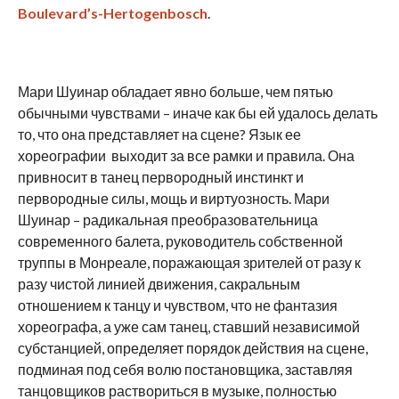
Boulevard’s-Hertogenbosch
.
Мари Шуинар обладает явно больше, чем пятью
обычными чувствами – иначе как бы ей удалось делать
то, что она представляет на сцене? Язык ее
хореографии выходит за все рамки и правила. Она
привносит в танец первородный инстинкт и
первородные силы, мощь и виртуозность. Мари
Шуинар – радикальная преобразовательница
современного балета, руководитель собственной
труппы в Монреале, поражающая зрителей от разу к
разу чистой линией движения, сакральным
отношением к танцу и чувством, что не фантазия
хореографа, а уже сам танец, ставший независимой
субстанцией, определяет порядок действия на сцене,
подминая под себя волю постановщика, заставляя
танцовщиков раствориться в музыке, полностью