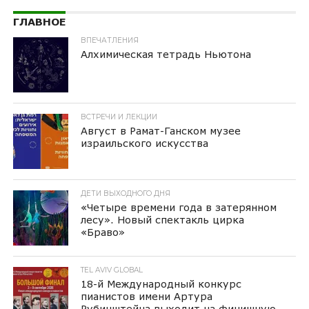
ГЛАВНОЕ
ВПЕЧАТЛЕНИЯ
Алхимическая тетрадь Ньютона
ВСТРЕЧИ И ЛЕКЦИИ
Август в Рамат-Ганском музее
израильского искусства
ДЕТИ ВЫХОДНОГО ДНЯ
«Четыре времени года в затерянном
лесу». Новый спектакль цирка
«Браво»
TEL AVIV GLOBAL
18-й Международный конкурс
пианистов имени Артура
Рубинштейна выходит на финишную