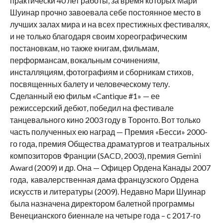
практически 40 лет работы, за время которых Мари
Шуинар прочно завоевала себе постоянное место в
лучших залах мира и на всех престижных фестивалях,
и не только благодаря своим хореографическим
постановкам, но также книгам, фильмам,
перформансам, вокальным сочинениям,
инсталляциям, фотографиям и сборникам стихов,
посвященных балету и человеческому телу.
Сделанный ею фильм «Cantique #1» — ее
режиссерский дебют, победил на фестивале
танцевального кино 2003 году в Торонто. Вот только
часть полученных ею наград — Премия «Бесси» 2000-
го года, премия Общества драматургов и театральных
композиторов Франции (SACD, 2003), премия Gemini
Award (2009) и др. Она — Офицер Ордена Канады 2007
года, кавалерственная дама французского Ордена
искусств и литературы (2009). Недавно Мари Шуинар
была назначена директором балетной программы
Венецианского биеннале на четыре года – с 2017-го