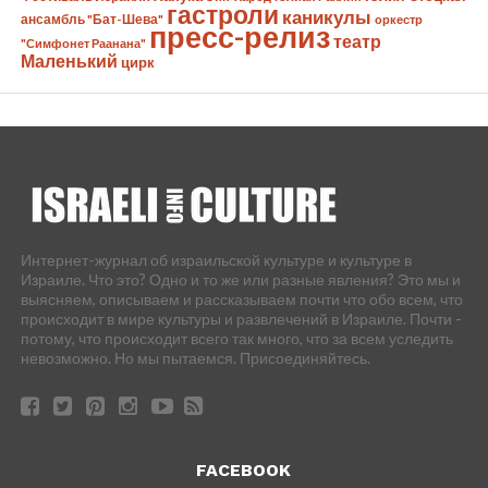
гастроли
каникулы
ансамбль "Бат-Шева"
оркестр
пресс-релиз
театр
"Симфонет Раанана"
Маленький
цирк
Интернет-журнал об израильской культуре и культуре в
Израиле. Что это? Одно и то же или разные явления? Это мы и
выясняем, описываем и рассказываем почти что обо всем, что
происходит в мире культуры и развлечений в Израиле. Почти -
потому, что происходит всего так много, что за всем уследить
невозможно. Но мы пытаемся. Присоединяйтесь.
FACEBOOK