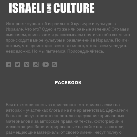
Интернет-журнал об израильской культуре и культуре в
Израиле. Что это? Одно и то же или разные явления? Это мы и
выясняем, описываем и рассказываем почти что обо всем, что
происходит в мире культуры и развлечений в Израиле. Почти -
потому, что происходит всего так много, что за всем уследить
невозможно. Но мы пытаемся. Присоединяйтесь.
FACEBOOK
Вся ответственность за присланные материалы лежит на
авторах – участниках блога и на пи-ар агентствах. Держатели
блога не несут ответственность за содержание присланных
материалов и за авторские права на тексты, фотографии и
иллюстрации. Зарегистрированные на сайте пользователи,
размещающие материалы от своего имени, несут полную