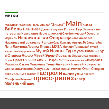
МЕТКИ
Main
"Эльма"
"Акадма"
"Солисты Тель-Авива"
Ашдод
Бабель
Бат-Шева
Джаз в музее Иланы Гур
Заметки по
четвергам
Иерусалим
Иерусалимский Симфонический Оркестр
Израильская Опера
Израиль
Израильский балет
Израильский вокальный ансамбль
Конкурс Артура Рубинштейна
Лена Лагутина
Леонид Пташка
МУЗА
Михаил Теплицкий
Музей
Музей Иланы Гур
Музей Иланы Гур
Израиля в Иерусалиме
в Старом Яффо
Музей Эрец-Исраэль
Опера
Охад Нахарин
Симфонет
Проект "Линия жизни - Израиль"
Песах
Свежая краска
Раанана
Тель-Авивский музей искусств
Суккот
Тель-Авив
Ханука
Юлия Стоцкая
Фестиваль Израиля
Эйн-Харод
Юлиан Рахлин
гастроли
каникулы
ансамбль "Бат-Шева"
оркестр
пресс-релиз
театр
"Симфонет Раанана"
Маленький
цирк