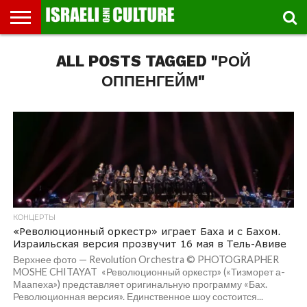
ВЫСТАВКИ
ALL POSTS TAGGED "РОЙ
МУЗЕИ
СТРАНА
ТЕАТР
КНИГИ.
МУЗЫКА
РЕЛИГИЯ/
ДВИЖЕНИЕ
ДЕТИ
МАРШРУТЫ
ВИДЕО-
ВПЕЧАТЛЕНИЯ
ВСТРЕЧИ
ИНТЕРВЬЮ
КИНО
TEL
ФЕСТИВАЛЕЙ
ТЕКСТЫ
ИСТОРИЯ
ВЫХОДНОГО
ПРОГУЛЬЩИКА
РЕЧИ
И
AVIV
ДНЯ
ЛЕКЦИИ
GLOBAL
ОППЕНГЕЙМ"
КОНЦЕРТЫ
«Революционный оркестр» играет Баха и с Бахом.
Израильская версия прозвучит 16 мая в Тель-Авиве
Верхнее фото — Revоlution Orchestra © PHOTOGRAPHER
MOSHE CHITAYAT «Революционный оркестр» («Тизморет а-
Маапеха») представляет оригинальную программу «Бах.
Революционная версия». Единственное шоу состоится...