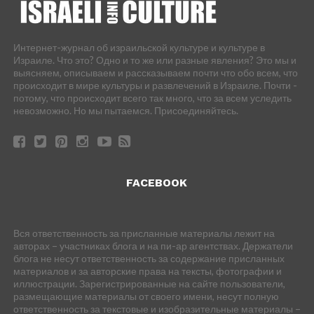
Интернет-журнал об израильской культуре и культуре в
Израиле. Что это? Одно и то же или разные явления? Это мы и
выясняем, описываем и рассказываем почти что обо всем, что
происходит в мире культуры и развлечений в Израиле. Почти -
потому, что происходит всего так много, что за всем уследить
невозможно. Но мы пытаемся. Присоединяйтесь.
FACEBOOK
Вся ответственность за присланные материалы лежит на
авторах – участниках блога и на пи-ар агентствах. Держатели
блога не несут ответственность за содержание присланных
материалов и за авторские права на тексты, фотографии и
иллюстрации. Зарегистрированные на сайте пользователи,
размещающие материалы от своего имени, несут полную
ответственность за текстовые и изобразительные материалы –