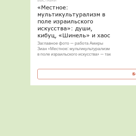
ВЫСТАВКИ
«Местное:
мультикультурализм в
поле израильского
искусства»: души,
кибуц, «Шинель» и хаос
Заглавное фото — работа Амиры
Зиан «Местное: мультикультурализм
в поле израильского искусства» — так
называется цикл выставок, которые
открылись в Музее израильского...
Б