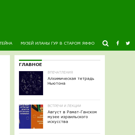
ТЕЙНА
МУЗЕЙ ИЛАНЫ ГУР В СТАРОМ ЯФФО
НОВОСТИ
К
ГЛАВНОЕ
ВПЕЧАТЛЕНИЯ
Алхимическая тетрадь
Ньютона
ВСТРЕЧИ И ЛЕКЦИИ
Август в Рамат-Ганском
музее израильского
искусства