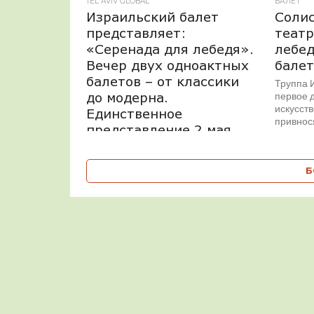
TEL AVIV GLOBAL
БАЛЕТ
Израильский балет
Cоли
представляет:
театр
«Серенада для лебедя».
лебед
Вечер двух одноактных
балет
балетов – от классики
Труппа 
до модерна.
первое 
искусств
Единственное
привнося
представление 2 мая
неоклас
постоянн
Верхнее фото — © Ирена Ташлицки
«Серенада» — известнейший
Б
одноактный балет в хореографии
Джорджа Баланчина на музыку Петра
Ильича Чайковского. Бессмертное
произведение...