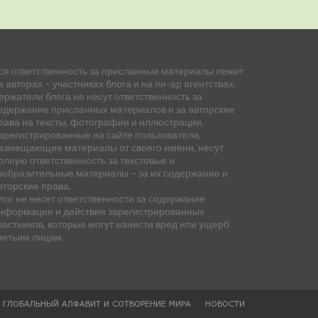
ся ответственность за присланные материалы лежит
а авторах – участниках блога и на пи-ар агентствах.
ержатели блога не несут ответственность за
одержание присланных материалов и за авторские
рава на тексты, фотографии и иллюстрации.
арегистрированные на сайте пользователи,
азмещающие материалы от своего имени, несут
олную ответственность за текстовые и
зобразительные материалы – за их содержание и
вторские права.
лог не несет ответственности за содержание
нформации и действия зарегистрированных
частников, которые могут нанести вред или ущерб
ретьим лицам.
— ГЛОБАЛЬНЫЙ АЛФАВИТ И СОТВОРЕНИЕ МИРА
НОВОСТИ