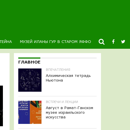
ТЕЙНА
МУЗЕЙ ИЛАНЫ ГУР В СТАРОМ ЯФФО
НОВОСТИ
К
ГЛАВНОЕ
ВПЕЧАТЛЕНИЯ
Алхимическая тетрадь
Ньютона
ВСТРЕЧИ И ЛЕКЦИИ
Август в Рамат-Ганском
музее израильского
искусства