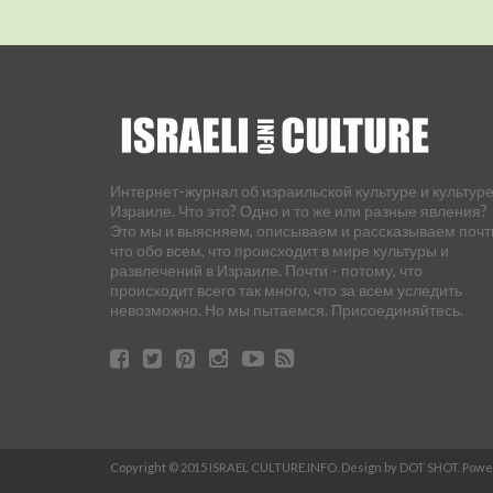
Интернет-журнал об израильской культуре и культуре
Израиле. Что это? Одно и то же или разные явления?
Это мы и выясняем, описываем и рассказываем почт
что обо всем, что происходит в мире культуры и
развлечений в Израиле. Почти - потому, что
происходит всего так много, что за всем уследить
невозможно. Но мы пытаемся. Присоединяйтесь.
Copyright © 2015 ISRAEL CULTURE.INFO. Design by DOT SHOT. Pow