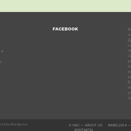
FACEBOOK
В
н
Д
с
п
 в
З
р
и
п
и
а
Б
и
у
т
ered by Wordpress.
О НАС — ABOUT US
BABEL2014 
КОНТАКТЫ