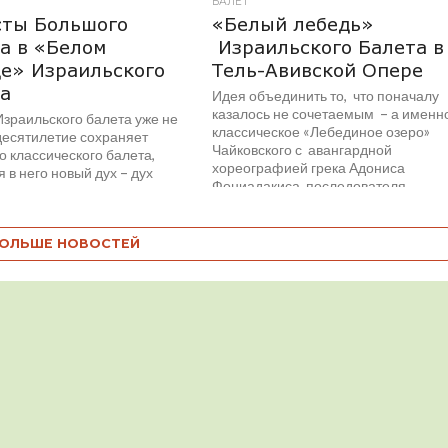
БАЛЕТ
сты Большого
«Белый лебедь»
а в «Белом
Израильского Балета в
е» Израильского
Тель-Авивской Опере
а
Идея объединить то, что поначалу
казалось не сочетаемым – а именн
Израильского балета уже не
классическое «Лебединое озеро»
десятилетие сохраняет
Чайковского с авангардной
о классического балета,
хореографией грека Адониса
 в него новый дух – дух
Фониадакиса, последователя...
сики и модернизма,
о...
ОЛЬШЕ НОВОСТЕЙ