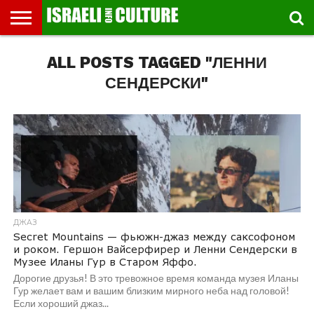
ВЫСТАВКИ
ALL POSTS TAGGED "ЛЕННИ
МУЗЕИ
СТРАНА
ТЕАТР
КНИГИ.
МУЗЫКА
РЕЛИГИЯ/
ДВИЖЕНИЕ
ДЕТИ
МАРШРУТЫ
ВИДЕО-
ВПЕЧАТЛЕНИЯ
ВСТРЕЧИ
ИНТЕРВЬЮ
КИНО
TEL
ФЕСТИВАЛЕЙ
ТЕКСТЫ
ИСТОРИЯ
ВЫХОДНОГО
ПРОГУЛЬЩИКА
РЕЧИ
И
AVIV
ДНЯ
ЛЕКЦИИ
GLOBAL
СЕНДЕРСКИ"
ДЖАЗ
Secret Mountains — фьюжн-джаз между саксофоном
и роком. Гершон Вайсерфирер и Ленни Сендерски в
Музее Иланы Гур в Старом Яффо.
Дорогие друзья! В это тревожное время команда музея Иланы
Гур желает вам и вашим близким мирного неба над головой!
Если хороший джаз...