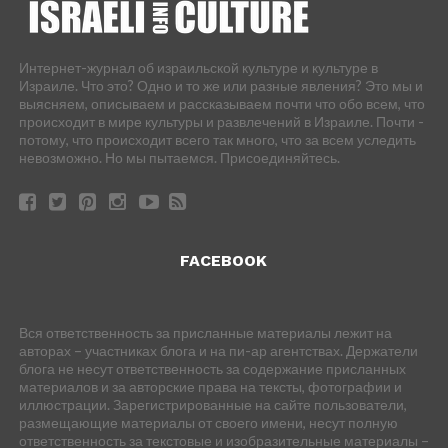
Интернет-журнал об израильской культуре и культуре в
Израиле. Что это? Одно и то же или разные явления? Это мы и
выясняем, описываем и рассказываем почти что обо всем, что
происходит в мире культуры и развлечений в Израиле. Почти -
потому, что происходит всего так много, что за всем уследить
невозможно. Но мы пытаемся. Присоединяйтесь.
FACEBOOK
Вся ответственность за присланные материалы лежит на
авторах – участниках блога и на пи-ар агентствах. Держатели
блога не несут ответственность за содержание присланных
материалов и за авторские права на тексты, фотографии и
иллюстрации. Зарегистрированные на сайте пользователи,
размещающие материалы от своего имени, несут полную
ответственность за текстовые и изобразительные материалы –