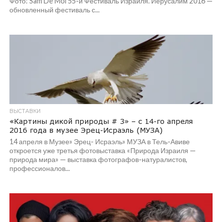
Фото: Sam De Mol 55-й Фестиваль Израиля. Иерусалим 2016 —
обновленный фестиваль с...
ВЫСТАВКИ
«Картины дикой природы # 3» – с 14-го апреля
2016 года в музее Эрец-Исраэль (МУЗА)
14 апреля в Музее» Эрец- Исраэль» МУЗА в Тель-Авиве
откроется уже третья фотовыставка «Природа Израиля —
природа мира» — выставка фотографов-натуралистов,
профессионалов...