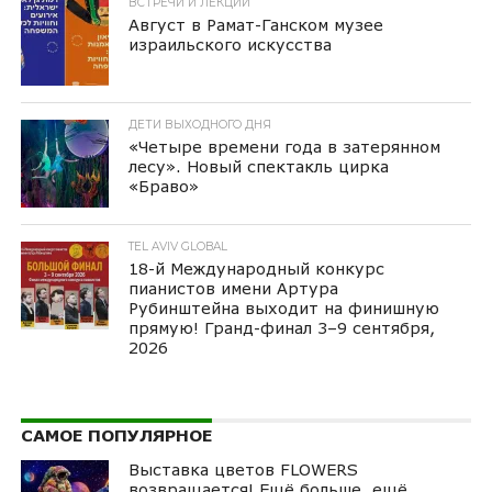
ВСТРЕЧИ И ЛЕКЦИИ
Август в Рамат-Ганском музее
израильского искусства
ДЕТИ ВЫХОДНОГО ДНЯ
«Четыре времени года в затерянном
лесу». Новый спектакль цирка
«Браво»
TEL AVIV GLOBAL
18-й Международный конкурс
пианистов имени Артура
Рубинштейна выходит на финишную
прямую! Гранд-финал 3–9 сентября,
2026
САМОЕ ПОПУЛЯРНОЕ
Выставка цветов FLOWERS
возвращается! Ещё больше, ещё