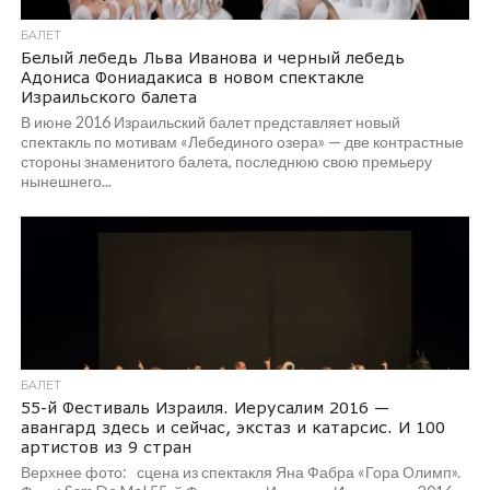
БАЛЕТ
Белый лебедь Льва Иванова и черный лебедь
Адониса Фониадакиса в новом спектакле
Израильского балета
В июне 2016 Израильский балет представляет новый
спектакль по мотивам «Лебединого озера» — две контрастные
стороны знаменитого балета, последнюю свою премьеру
нынешнего...
БАЛЕТ
55-й Фестиваль Израиля. Иерусалим 2016 —
авангард здесь и сейчас, экстаз и катарcис. И 100
артистов из 9 стран
Верхнее фото: сцена из спектакля Яна Фабра «Гора Олимп».