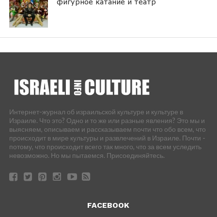
фигурное катание и театр
Интернет-журнал об израильской культуре и культуре в
Израиле. Что это? Одно и то же или разные явления? Это мы и
выясняем, описываем и рассказываем почти что обо всем, что
происходит в мире культуры и развлечений в Израиле. Почти -
потому, что происходит всего так много, что за всем уследить
невозможно. Но мы пытаемся. Присоединяйтесь.
FACEBOOK