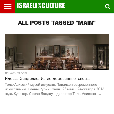
ВЫСТАВКИ
ALL POSTS TAGGED "MAIN"
МУЗЕИ
СТРАНА
ТЕАТР
КНИГИ.
МУЗЫКА
РЕЛИГИЯ/
ДВИЖЕНИЕ
ДЕТИ
МАРШРУТЫ
ВИДЕО-
ВПЕЧАТЛЕНИЯ
ВСТРЕЧИ
ИНТЕРВЬЮ
КИНО
TEL
ФЕСТИВАЛЕЙ
ТЕКСТЫ
ИСТОРИЯ
ВЫХОДНОГО
ПРОГУЛЬЩИКА
РЕЧИ
И
AVIV
ДНЯ
ЛЕКЦИИ
GLOBAL
TEL AVIV GLOBAL
Идесса Хенделес. Из ее деревянных снов…
Тель-Авивский музей искусств. Павильон современного
искусства им. Елены Рубинштейн. 25 мая – 24 октября 2016
года. Куратор: Сюзан Ландау – директор Тель-Авивского...