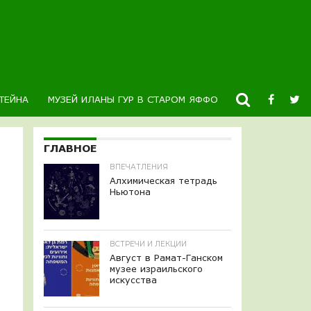
ТЕЙНА
МУЗЕЙ ИЛАНЫ ГУР В СТАРОМ ЯФФО
НОВОСТИ
К
ГЛАВНОЕ
ВПЕЧАТЛЕНИЯ
Алхимическая тетрадь
Ньютона
ВСТРЕЧИ И ЛЕКЦИИ
Август в Рамат-Ганском
музее израильского
искусства