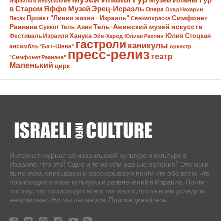
Израиля в Иерусалиме
в Старом Яффо
Музей Эрец-Исраэль
Опера
Охад Нахарин
Симфонет
Проект "Линия жизни - Израиль"
Песах
Свежая краска
Раанана
Тель-Авивский музей искусств
Суккот
Тель-Авив
Ханука
Юлия Стоцкая
Фестиваль Израиля
Эйн-Харод
Юлиан Рахлин
гастроли
каникулы
ансамбль "Бат-Шева"
оркестр
пресс-релиз
театр
"Симфонет Раанана"
Маленький
цирк
Интернет-журнал об израильской культуре и культуре в
Израиле. Что это? Одно и то же или разные явления? Это мы и
выясняем, описываем и рассказываем почти что обо всем, что
происходит в мире культуры и развлечений в Израиле. Почти -
потому, что происходит всего так много, что за всем уследить
невозможно. Но мы пытаемся. Присоединяйтесь.