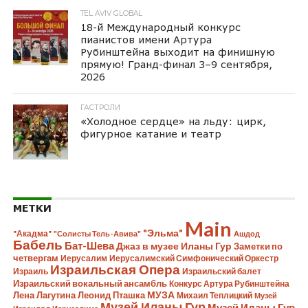
TEL AVIV GLOBAL
18-й Международный конкурс
пианистов имени Артура
Рубинштейна выходит на финишную
прямую! Гранд-финал 3–9 сентября,
2026
ГАСТРОЛИ
«Холодное сердце» на льду: цирк,
фигурное катание и театр
МЕТКИ
Main
"Эльма"
"Акадма"
"Солисты Тель-Авива"
Ашдод
Бабель
Бат-Шева
Джаз в музее Иланы Гур
Заметки по
четвергам
Иерусалим
Иерусалимский Симфонический Оркестр
Израильская Опера
Израиль
Израильский балет
Израильский вокальный ансамбль
Конкурс Артура Рубинштейна
Лена Лагутина
Леонид Пташка
МУЗА
Михаил Теплицкий
Музей
Музей Иланы Гур
Музей Иланы Гур