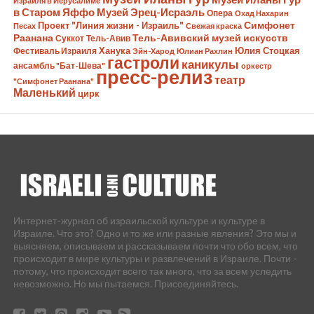
Израиля в Иерусалиме
в Старом Яффо
Музей Эрец-Исраэль
Опера
Охад Нахарин
Симфонет
Проект "Линия жизни - Израиль"
Песах
Свежая краска
Раанана
Тель-Авивский музей искусств
Суккот
Тель-Авив
Ханука
Юлия Стоцкая
Фестиваль Израиля
Эйн-Харод
Юлиан Рахлин
гастроли
каникулы
ансамбль "Бат-Шева"
оркестр
пресс-релиз
театр
"Симфонет Раанана"
Маленький
цирк
Интернет-журнал об израильской культуре и культуре в
Израиле. Что это? Одно и то же или разные явления? Это мы и
выясняем, описываем и рассказываем почти что обо всем, что
происходит в мире культуры и развлечений в Израиле. Почти -
потому, что происходит всего так много, что за всем уследить
невозможно. Но мы пытаемся. Присоединяйтесь.