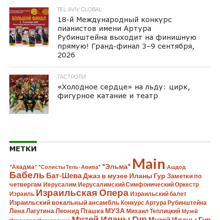
TEL AVIV GLOBAL
18-й Международный конкурс
пианистов имени Артура
Рубинштейна выходит на финишную
прямую! Гранд-финал 3–9 сентября,
2026
ГАСТРОЛИ
«Холодное сердце» на льду: цирк,
фигурное катание и театр
МЕТКИ
Main
"Эльма"
"Акадма"
"Солисты Тель-Авива"
Ашдод
Бабель
Бат-Шева
Джаз в музее Иланы Гур
Заметки по
четвергам
Иерусалим
Иерусалимский Симфонический Оркестр
Израильская Опера
Израиль
Израильский балет
Израильский вокальный ансамбль
Конкурс Артура Рубинштейна
Лена Лагутина
Леонид Пташка
МУЗА
Михаил Теплицкий
Музей
Музей Иланы Гур
Музей Иланы Гур