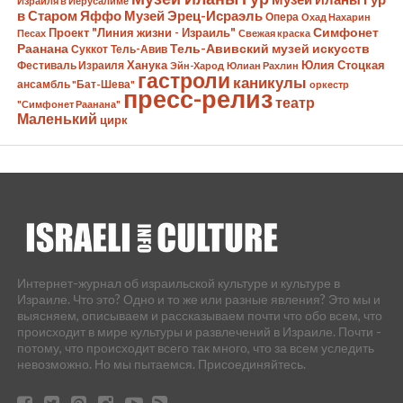
Израиля в Иерусалиме
в Старом Яффо
Музей Эрец-Исраэль
Опера
Охад Нахарин
Симфонет
Проект "Линия жизни - Израиль"
Песах
Свежая краска
Раанана
Тель-Авивский музей искусств
Суккот
Тель-Авив
Ханука
Юлия Стоцкая
Фестиваль Израиля
Эйн-Харод
Юлиан Рахлин
гастроли
каникулы
ансамбль "Бат-Шева"
оркестр
пресс-релиз
театр
"Симфонет Раанана"
Маленький
цирк
Интернет-журнал об израильской культуре и культуре в
Израиле. Что это? Одно и то же или разные явления? Это мы и
выясняем, описываем и рассказываем почти что обо всем, что
происходит в мире культуры и развлечений в Израиле. Почти -
потому, что происходит всего так много, что за всем уследить
невозможно. Но мы пытаемся. Присоединяйтесь.