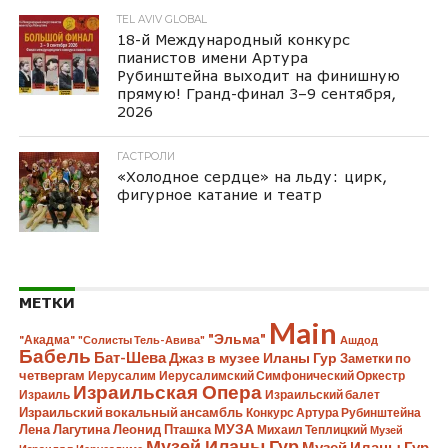
TEL AVIV GLOBAL
18-й Международный конкурс
пианистов имени Артура
Рубинштейна выходит на финишную
прямую! Гранд-финал 3–9 сентября,
2026
ГАСТРОЛИ
«Холодное сердце» на льду: цирк,
фигурное катание и театр
МЕТКИ
Main
"Эльма"
"Акадма"
"Солисты Тель-Авива"
Ашдод
Бабель
Бат-Шева
Джаз в музее Иланы Гур
Заметки по
четвергам
Иерусалим
Иерусалимский Симфонический Оркестр
Израильская Опера
Израиль
Израильский балет
Израильский вокальный ансамбль
Конкурс Артура Рубинштейна
Лена Лагутина
Леонид Пташка
МУЗА
Михаил Теплицкий
Музей
Музей Иланы Гур
Музей Иланы Гур