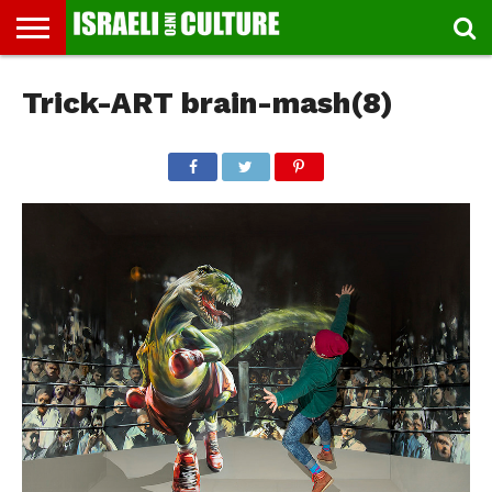
ВЫСТАВКИ
Trick-ART brain-mash(8)
МУЗЕИ
СТРАНА
ТЕАТР
КНИГИ.
МУЗЫКА
РЕЛИГИЯ/
ДВИЖЕНИЕ
ДЕТИ
МАРШРУТЫ
ВИДЕО-
ВПЕЧАТЛЕНИЯ
ВСТРЕЧИ
ИНТЕРВЬЮ
КИНО
TEL
ФЕСТИВАЛЕЙ
ТЕКСТЫ
ИСТОРИЯ
ВЫХОДНОГО
ПРОГУЛЬЩИКА
РЕЧИ
И
AVIV
ДНЯ
ЛЕКЦИИ
GLOBAL