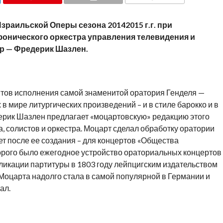
COMMENTS
зраильской Оперы сезона 20142015 г.г. при
онического оркестра управления телевидения и
р — Фредерик Шазлен.
тов исполнения самой знаменитой оратория Генделя —
в мире литургических произведений – и в стиле барокко и в
ерик Шазлен предлагает «моцартовскую» редакцию этого
, солистов и оркестра. Моцарт сделал обработку оратории
лет после ее создания – для концертов «Общества
орого было ежегодное устройство ораториальных концертов
ликации партитуры в 1803 году лейпцигским издательством
Моцарта надолго стала в самой популярной в Германии и
ал.