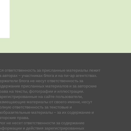
ся ответственность за присланные материалы лежит
а авторах – участниках блога и на пи-ар агентствах.
ержатели блога не несут ответственность за
одержание присланных материалов и за авторские
рава на тексты, фотографии и иллюстрации.
арегистрированные на сайте пользователи,
азмещающие материалы от своего имени, несут
олную ответственность за текстовые и
зобразительные материалы – за их содержание и
вторские права.
лог не несет ответственности за содержание
нформации и действия зарегистрированных