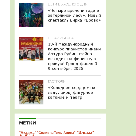
ДЕТИ ВЫХОДНОГО ДНЯ
«Четыре времени года в
затерянном лесу». Новый
спектакль цирка «Браво»
TEL AVIV GLOBAL
18-й Международный
конкурс пианистов имени
Артура Рубинштейна
выходит на финишную
прямую! Гранд-финал 3–
9 сентября, 2026
ГАСТРОЛИ
«Холодное сердце» на
льду: цирк, фигурное
катание и театр
МЕТКИ
"Эльма"
"Акадма"
"Солисты Тель-Авива"