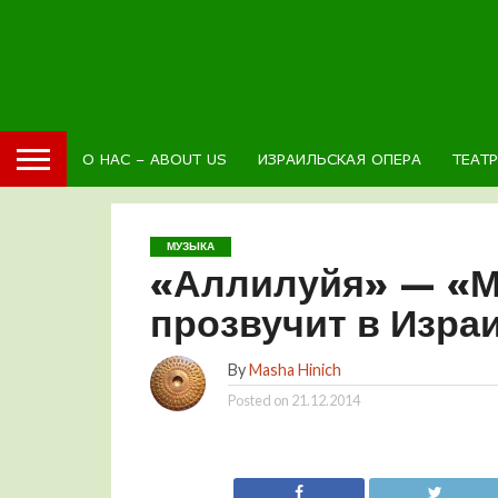
О НАС – ABOUT US
ИЗРАИЛЬСКАЯ ОПЕРА
ТЕАТ
МУЗЫКА
«Аллилуйя» — «М
прозвучит в Изра
By
Masha Hinich
Posted on
21.12.2014