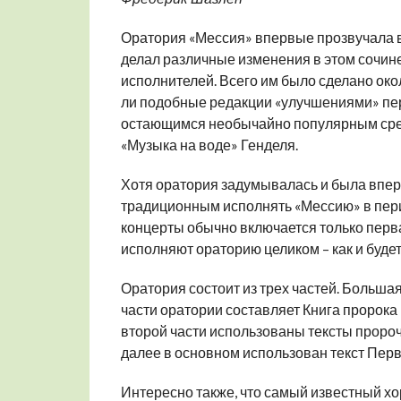
Оратория «Мессия» впервые прозвучала в
делал различные изменения в этом сочине
исполнителей. Всего им было сделано око
ли подобные редакции «улучшениями» пер
остающимся необычайно популярным сред
«Музыка на воде» Генделя.
Хотя оратория задумывалась и была впер
традиционным исполнять «Мессию» в пери
концерты обычно включается только перва
исполняют ораторию целиком – как и будет
Оратория состоит из трех частей. Большая
части оратории составляет Книга пророка
второй части использованы тексты пророче
далее в основном использован текст Перв
Интересно также, что самый известный хо