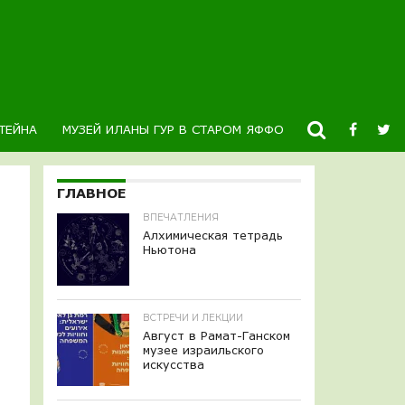
ТЕЙНА
МУЗЕЙ ИЛАНЫ ГУР В СТАРОМ ЯФФО
НОВОСТИ
К
ГЛАВНОЕ
ВПЕЧАТЛЕНИЯ
Алхимическая тетрадь
Ньютона
ВСТРЕЧИ И ЛЕКЦИИ
Август в Рамат-Ганском
музее израильского
искусства