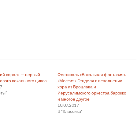
ий хорал» — первый
Фестиваль «Вокальная фантазия».
нового вокального цикла
«Мессия» Генделя в исполнении
17
хора из Вроцлава и
рты"
Иерусалимского оркестра барокко
и многое другое
10.07.2017
В "Классика"