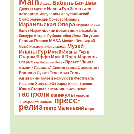
Main
Бабель
Бат-Шева
Ашдод
Джаз в музее Иланы Гур
Заметки по
четвергам
Иерусалим
Иерусалимский
Симфонический Оркестр
Израиль
Израильская Опера
Израильский
Израильский вокальный ансамбль
балет
Лена Лагутина
Конкурс Артура Рубинштейна
Леонид Пташка
МУЗА
Михаил Теплицкий
Музей
Музей Израиля в Иерусалиме
Иланы Гур
Музей Иланы Гур в
Старом Яффо
Музей Эрец-Исраэль
Проект "Линия
Опера
Охад Нахарин
Песах
Симфонет
жизни - Израиль"
Свежая краска
Раанана
Тель-
Суккот
Тель-Авив
Авивский музей искусств
Фестиваль
Ханука
Израиля
Эйн-Харод
Юлиан Рахлин
Юлия Стоцкая
ансамбль "Бат-Шева"
гастроли
каникулы
оркестр
пресс-
"Симфонет Раанана"
релиз
театр Маленький
цирк