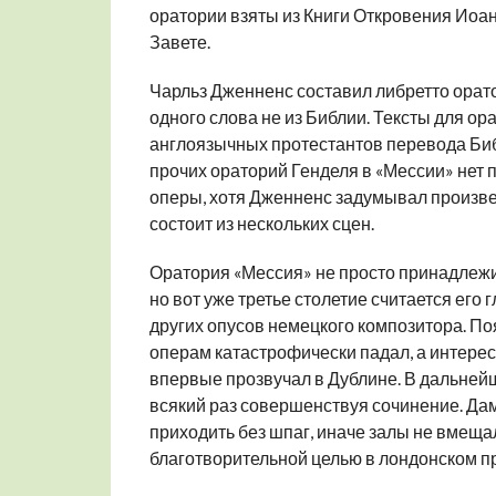
оратории взяты из Книги Откровения Иоан
Завете.
Чарльз Дженненс составил либретто оратор
одного слова не из Библии. Тексты для ор
англоязычных протестантов перевода Библ
прочих ораторий Генделя в «Мессии» нет 
оперы, хотя Дженненс задумывал произвед
состоит из нескольких сцен.
Оратория «Мессия» не просто принадлежи
но вот уже третье столетие считается ег
других опусов немецкого композитора. По
операм катастрофически падал, а интерес
впервые прозвучал в Дублине. В дальней
всякий раз совершенствуя сочинение. Дам
приходить без шпаг, иначе залы не вмеща
благотворительной целью в лондонском пр