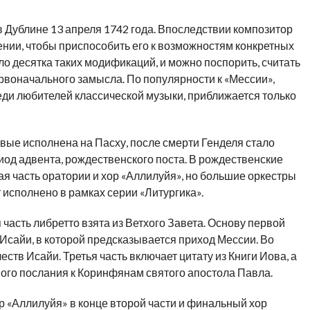
 Дублине 13 апреля 1742 года. Впоследствии композитор
нии, чтобы приспособить его к возможностям конкретных
ло десятка таких модификаций, и можно поспорить, считать
воначального замысла. По популярности к «Мессии»,
и любителей классической музыки, приближается только
вые исполнена на Пасху, после смерти Генделя стало
од адвента, рождественского поста. В рождественские
я часть оратории и хор «Аллилуйя», но большие оркестры
 исполнено в рамках серии «Литургика».
 часть либретто взята из Ветхого Завета. Основу первой
 Исайи, в которой предсказывается приход Мессии. Во
ств Исайи. Третья часть включает цитату из Книги Иова, а
ого послания к Коринфянам святого апостола Павла.
р «Аллилуйя» в конце второй части и финальный хор