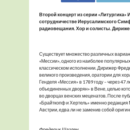
Второй концерт из серии «Литургика» И
сотрудничестве Иерусалимского Симф
радиовещания. Хор и солисты. Дириже
Существует множество различных вариан
«Мессии», одного из наиболее популярных 
классическом исполнении. Дирижер Фред
великого произведения, оратории для хора
Генделя «Мессия» в 1789 году – через 47 
объединенных дворян» в Вене, целью кот
во дворцах венских меценатов. После пуб
«Брайткопф и Хертель» именно редакция 
Австрии, едва ли не заменив собой оригин
Фредерик Шазлен