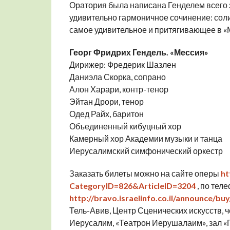
Оратория была написана Генделем всего з
удивительно гармоничное сочинение: соли
самое удивительное и притягивающее в «М
Георг Фридрих Гендель. «Мессия»
Дирижер: Фредерик Шазлен
Даниэла Скорка, сопрано
Алон Харари, контр-тенор
Эйтан Дрори, тенор
Одед Райх, баритон
Объединенный кибуцный хор
Камерный хор Академии музыки и танца
Иерусалимский симфонический оркестр
Заказать билеты можно на сайте оперы
ht
CategoryID=826&ArticleID=3204
, по тел
http://bravo.israelinfo.co.il/announce/bu
Тель-Авив, Центр Сценических искусств, че
Иерусалим, «Театрон Иерушалаим», зал «Ге