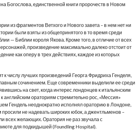
на Богослова, единственной книги пророчеств в Новом
ии из фрагментов Ветхого и Нового завета – в нем нет ни
атории были взяты из общепринятого в то время среди
ии — Библии короля Якова. Кроме того, в отличие от всех
персонажей, произведение максимально далеко отстоит от
ение как оперу в трех действиях, каждое из которых
т к числу лучших произведений Георга Фридриха Генделя,
о главным сочинением. Еще современники выделили ее среди
явившись на свет, когда интерес лондонцев к итальянским
 к английским ораториям стремительно рос, «Мессия»
шем Гендель неоднократно исполнял ораторию в Лондоне,
 просили не надевать широких юбок, а джентльменов –
ли всех желающих. Оратория не раз звучала с
июте для подкидышей (Foundling Hospital).