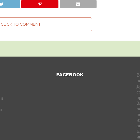
CLICK TO COMMENT
FACEBOOK
В
н
Д
с
п
 в
З
р
и
п
и
а
Б
и