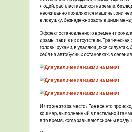
людей, распластавшихся на земле, безлюд
неожиданно появляются машины, они неи
в ловушку, безнадежно застывшими между
Эффект остановленного времени проявляе
драмы, так и в их отсутствии. Трагическ
головы руками, в удаляющихся силуэтах, б
себя на автобусных остановках, в селения
И что же это за место? Где все это проис
кошмар, выполненный в пастельной гамме
в то время, когда завывают сирены возду