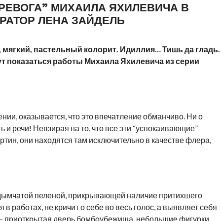
РЕВОГА” МИХАИЛА ЯХИЛЕВИЧА В
КУРАТОР ЛЕНА ЗАЙДЕЛЬ
 мягкий, пастельный колорит. Идиллия… Тишь да гладь.
ут показаться работы Михаила Яхилевича из серии
нии, оказывается, что это впечатление обманчиво. Ни о
 и речи! Невзирая на то, что все эти “успокаивающие”
ртин, они находятся там исключительно в качестве флера,
 дымчатой пеленой, прикрывающей наличие притихшего
 работах, не кричит о себе во весь голос, а выявляет себя
 – приоткрытая дверь бомбоубежища, небольшие фигурки