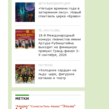
ДЕТИ ВЫХОДНОГО ДНЯ
«Четыре времени года в
затерянном лесу». Новый
спектакль цирка «Браво»
TEL AVIV GLOBAL
18-й Международный
конкурс пианистов имени
Артура Рубинштейна
выходит на финишную
прямую! Гранд-финал 3–
9 сентября, 2026
ГАСТРОЛИ
«Холодное сердце» на
льду: цирк, фигурное
катание и театр
МЕТКИ
"Эльма"
"Акадма"
"Солисты Тель-Авива"