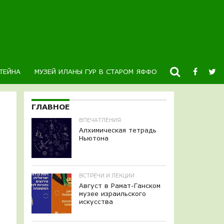
ТЕЙНА
МУЗЕЙ ИЛАНЫ ГУР В СТАРОМ ЯФФО
НОВОСТИ
К
ГЛАВНОЕ
ВПЕЧАТЛЕНИЯ
Алхимическая тетрадь
Ньютона
ВСТРЕЧИ И ЛЕКЦИИ
Август в Рамат-Ганском
музее израильского
искусства