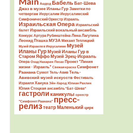
Main
Бабель
Бат-Шева
Ашдод
Джаз в музее Иланы Гур
Заметки по
четвергам
Иерусалим
Иерусалимский
Симфонический Оркестр
Израиль
Израильская Опера
Израильский
Израильский вокальный ансамбль
балет
Лена Лагутина
Конкурс Артура Рубинштейна
Леонид Пташка
МУЗА
Михаил Теплицкий
Музей
Музей Израиля в Иерусалиме
Иланы Гур
Музей Иланы Гур в
Старом Яффо
Музей Эрец-Исраэль
Проект "Линия
Опера
Охад Нахарин
Песах
Симфонет
жизни - Израиль"
Свежая краска
Раанана
Тель-
Суккот
Тель-Авив
Авивский музей искусств
Фестиваль
Ханука
Израиля
Эйн-Харод
Юлиан Рахлин
Юлия Стоцкая
ансамбль "Бат-Шева"
гастроли
каникулы
оркестр
пресс-
"Симфонет Раанана"
релиз
театр Маленький
цирк