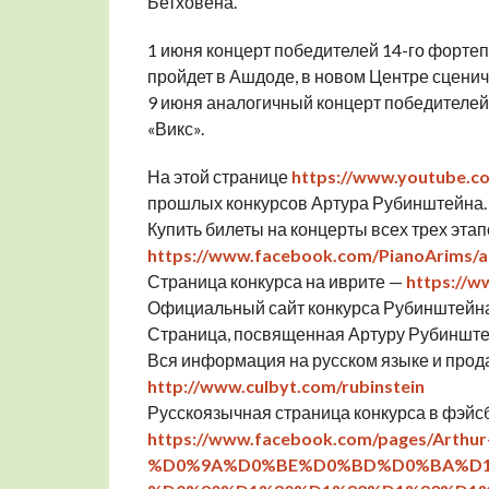
Бетховена.
1 июня концерт победителей 14-го форте
пройдет в Ашдоде, в новом Центре сценич
9 июня аналогичный концерт победителей 
«Викс».
На этой странице
https://www.youtube.co
прошлых конкурсов Артура Рубинштейна.
Купить билеты на концерты всех трех этап
https://www.facebook.com/PianoArims/
Страница конкурса на иврите —
https://
Официальный сайт конкурса Рубинштейн
Страница, посвященная Артуру Рубиншт
Вся информация на русском языке и прода
http://www.culbyt.com/rubinstein
Русскоязычная страница конкурса в фэйс
https://www.facebook.com/pages/Arthur-
%D0%9A%D0%BE%D0%BD%D0%BA%D1