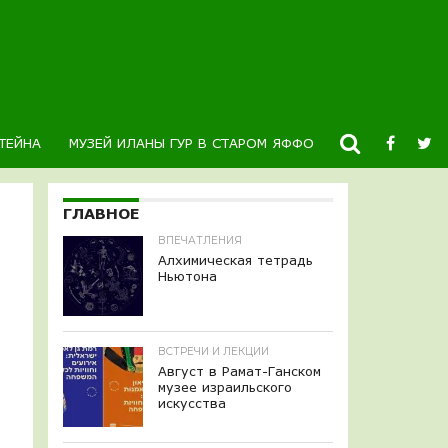
ТЕЙНА
МУЗЕЙ ИЛАНЫ ГУР В СТАРОМ ЯФФО
НОВОСТИ
К
ГЛАВНОЕ
ВПЕЧАТЛЕНИЯ
Алхимическая тетрадь
Ньютона
ВСТРЕЧИ И ЛЕКЦИИ
Август в Рамат-Ганском
музее израильского
искусства