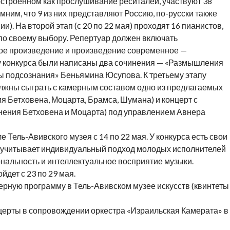
построенном как прослушивание реситалей, участвуют 38
омним, что 9 из них представляют Россию, по-русски также
). На второй этап (с 20 по 22 мая) проходят 16 пианистов,
о своему выбору. Репертуар должен включать
кое произведение и произведение современное —
азу конкурса были написаны два сочинения — «Размышления
 подсознания» Беньямина Юсупова. К третьему этапу
олжны сыграть с камерным составом одно из предлагаемых
 Бетховена, Моцарта, Брамса, Шумана) и концерт с
нения Бетховена и Моцарта) под управлением Авнера
 Тель-Авивского музея с 14 по 22 мая. У конкурса есть свои
и учитывает индивидуальный подход молодых исполнителей
ональность и интеллектуальное восприятие музыки.
йдет с 23 по 29 мая.
ерную программу в Тель-Авивском музее искусств (квинтеты
нцерты в сопровождении оркестра «Израильская Камерата» в