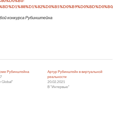
80%D0%B0-
BD%D1%88%D1%82%D0%B5%D0%B9%D0%BD%D0%B0/14
бой конкурса Рубинштейна
доме Рубинштейна
Артур Рубинштейн в виртуальной
17
реальности
v Global"
20.02.2021
В "Интервью"