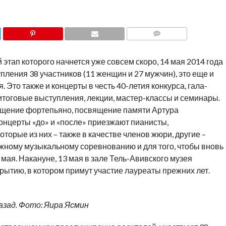
COMMENTS
этап которого начнется уже совсем скоро, 14 мая 2014 года
упления 38 участников (11 женщин и 27 мужчин), это еще и
 Это также и концерты в честь 40-летия конкурса, гала-
итоговые выступления, лекции, мастер-классы и семинары.
вящение фортепьяно, посвящение памяти Артура
нцерты «до» и «после» приезжают пианисты,
торые из них – также в качестве членов жюри, другие –
ижному музыкальному соревнованию и для того, чтобы вновь
 мая. Накануне, 13 мая в зале Тель-Авивского музея
рытию, в котором примут участие лауреаты прежних лет.
азад. Фото: Яира Ясмин