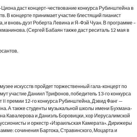
Циона даст концерт-чествование конкурса Рубинштейна в
тв. В концерте принимает участие блестящий пианист
, и вновь дуэт Роберта Левина и Я-Фэй Чуан. В программе –
манинова. (Сергей Бабаян также даст реситаль 12 мая в
рсантов.
м музее искусств пройдет торжественный гала-концерт по
имут участие Даниил Трифонов, победитель 13-го конкурса
II премии 12-го конкурса Рубинштейна, Дэвид Фанг —
йна. А также студенты музыкальной школы имени Бухмана-
на Кавалерова и Даниэль Боровицки, хор Иерусалимской
куссионисты и оркестр «Израильская Камерата». Дирижеры
амме: сочинения Бартока, Стравинского, Моцарта и