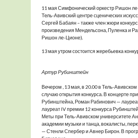
11 мая Симфонический оркестр Ришон ле-
Тель-Авивский центре сценических искусс
Сергей Бабаян – также член жюри конкурса
произведения Мендельсона, Пуленка и Рах
Ришон ле-Ционе).
13 мая утром состоится жеребьевка конку
Артур Рубинштейн
Вечером , 13 мая, в 20.00 в Тель-Авивско
случаю открытия конкурса. В концерте пр
Рубинштейна, Роман Рабинович — лауреат 
лауреат IV премии 12 конкурса Рубинште
Меты при Тель-Авивском университете Ан
академии музыки и танца, вокалисты, пер
— Стенли Спербер и Авнер Бирон. В прогр