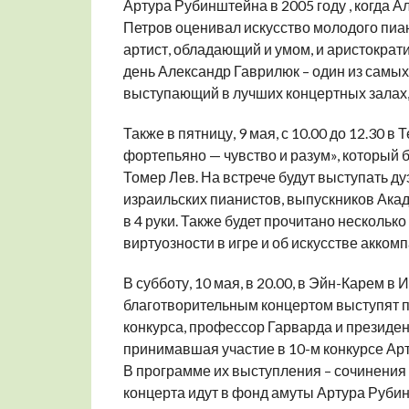
Артура Рубинштейна в 2005 году , когда 
Петров оценивал искусство молодого пи
артист, обладающий и умом, и аристократ
день Александр Гаврилюк – один из самы
выступающий в лучших концертных залах,
Также в пятницу, 9 мая, с 10.00 до 12.30 
фортепьяно — чувство и разум», который 
Томер Лев. На встрече будут выступать д
израильских пианистов, выпускников Ака
в 4 руки. Также будет прочитано нескольк
виртуозности в игре и об искусстве акком
В субботу, 10 мая, в 20.00, в Эйн-Карем 
благотворительным концертом выступят п
конкурса, профессор Гарварда и президент
принимавшая участие в 10-м конкурсе Арт
В программе их выступления – сочинения
концерта идут в фонд амуты Артура Руби