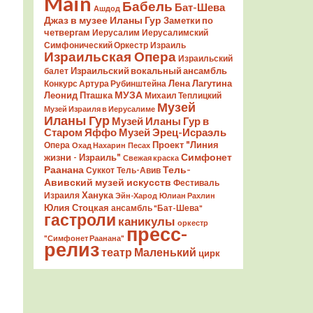
Main
Бабель
Бат-Шева
Ашдод
Джаз в музее Иланы Гур
Заметки по
четвергам
Иерусалим
Иерусалимский
Симфонический Оркестр
Израиль
Израильская Опера
Израильский
Израильский вокальный ансамбль
балет
Лена Лагутина
Конкурс Артура Рубинштейна
Леонид Пташка
МУЗА
Михаил Теплицкий
Музей
Музей Израиля в Иерусалиме
Иланы Гур
Музей Иланы Гур в
Старом Яффо
Музей Эрец-Исраэль
Проект "Линия
Опера
Охад Нахарин
Песах
Симфонет
жизни - Израиль"
Свежая краска
Раанана
Тель-
Суккот
Тель-Авив
Авивский музей искусств
Фестиваль
Ханука
Израиля
Эйн-Харод
Юлиан Рахлин
Юлия Стоцкая
ансамбль "Бат-Шева"
гастроли
каникулы
оркестр
пресс-
"Симфонет Раанана"
релиз
театр Маленький
цирк