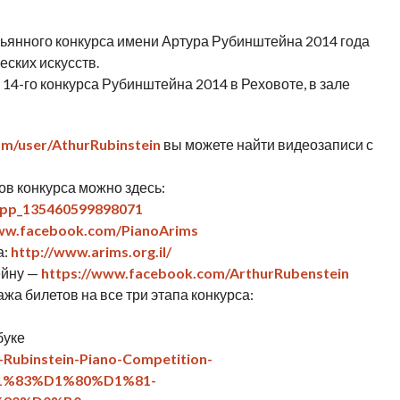
пьянного конкурса имени Артура Рубинштейна 2014 года
еских искусств.
14-го конкурса Рубинштейна 2014 в Реховоте, в зале
m/user/AthurRubinstein
вы можете найти видеозаписи с
ов конкурса можно здесь:
app_135460599898071
www.facebook.com/PianoArims
а:
http://www.arims.org.il/
ейну —
https://www.facebook.com/ArthurRubenstein
жа билетов на все три этапа конкурса:
буке
Rubinstein-Piano-Competition-
%83%D1%80%D1%81-