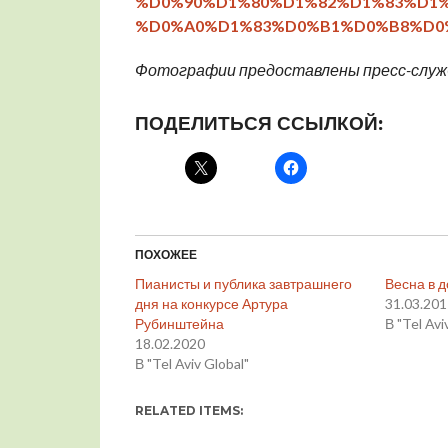
%D0%90%D1%80%D1%82%D1%83%D1%
%D0%A0%D1%83%D0%B1%D0%B8%D0%
Фотографии предоставлены пресс-служ
ПОДЕЛИТЬСЯ ССЫЛКОЙ:
ПОХОЖЕЕ
Пианисты и публика завтрашнего
Весна в 
дня на конкурсе Артура
31.03.20
Рубинштейна
В "Tel Avi
18.02.2020
В "Tel Aviv Global"
RELATED ITEMS: