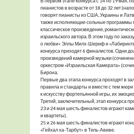
В первом этапе конкурса с 14 по 19 мая, 
пианистов в возрасте от 18 до 32 лет (нап
говорят пианисты из США, Украины и Латвии
также исполняющие сольные программы п
классическое произведение, романтичес
израильского автора. В этом году по зак
о любви» Эллы Милх-Шериф и «Лабиринты
конкурса приходят 6 финалистов. Одни д
произведений камерной музыки (сочинения
оркестром «Израильская Камерата» (сочи
Бирона.
Первые два этапа конкурса проходят в зале
правила и стандарты и вместе с тем жюр
к искусству фортепьянной игры, их эмоци
Третий, заключительный, этап конкурса про
23 и 24 мая шесть финалистов играют кам
и квартеты).
25 и 26 мая шесть финалистов играют ко
«Гейхал ха-Тарбут» в Тель-Авиве.