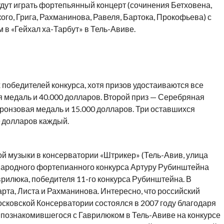
удут играть фортепьянный концерт (сочинения Бетховена,
го, Грига, Рахманинова, Равеля, Бартока, Прокофьева) с
в «Гейхал ха-Тарбут» в Тель-Авиве.
 победителей конкурса, хотя призов удостаиваются все
 медаль и 40.000 долларов. Второй приз — Серебряная
Бронзовая медаль и 15.000 долларов. Три оставшихся
0 долларов каждый.
ной музыки в консерватории «Штрикер» (Тель-Авив, улица
ународного фортепианного конкурса Артуру Рубинштейна
рилюка, победителя 11-го конкурса Рубинштейна. В
та, Листа и Рахманинова. Интересно, что российский
сковской Консерватории состоялся в 2007 году благодаря
познакомившегося с Гаврилюком в Тель-Авиве на конкурсе