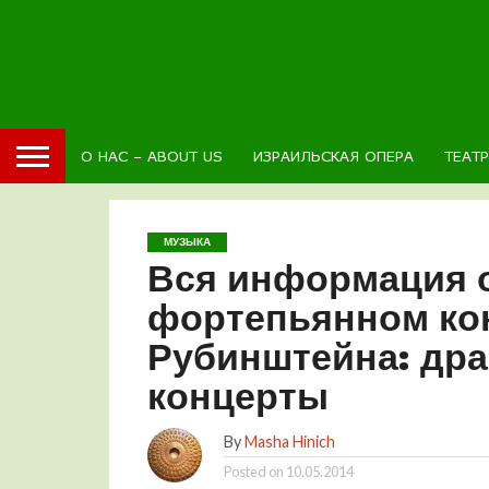
О НАС – ABOUT US
ИЗРАИЛЬСКАЯ ОПЕРА
ТЕАТ
МУЗЫКА
Вся информация 
фортепьянном ко
Рубинштейна: дра
концерты
By
Masha Hinich
Posted on
10.05.2014