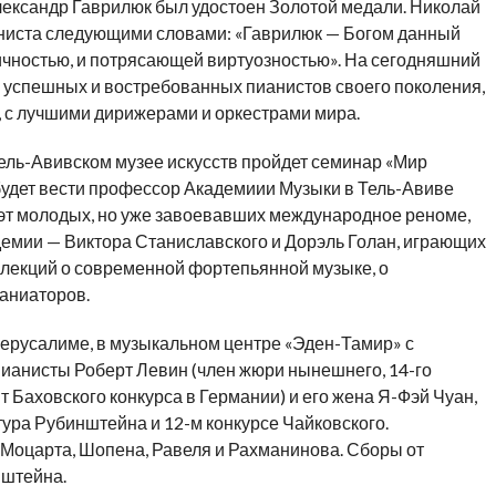
Александр Гаврилюк был удостоен Золотой медали. Николай
аниста следующими словами: «Гаврилюк — Богом данный
ичностью, и потрясающей виртуозностью». На сегодняшний
х успешных и востребованных пианистов своего поколения,
 с лучшими дирижерами и оркестрами мира.
в Тель-Авивском музее искусств пройдет семинар «Мир
будет вести профессор Академиии Музыки в Тель-Авиве
уэт молодых, но уже завоевавших международное реноме,
демии — Виктора Станиславского и Дорэль Голан, играющих
о лекций о современной фортепьянной музыке, о
паниаторов.
в Иерусалиме, в музыкальном центре «Эден-Тамир» с
ианисты Роберт Левин (член жюри нынешнего, 14-го
 Баховского конкурса в Германии) и его жена Я-Фэй Чуан,
ура Рубинштейна и 12-м конкурсе Чайковского.
 Моцарта, Шопена, Равеля и Рахманинова. Сборы от
нштейна.