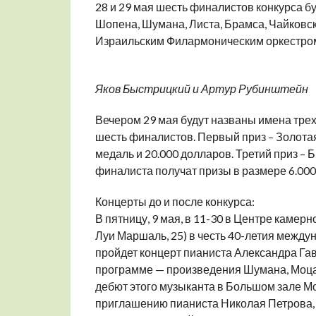
28 и 29 мая шесть финалистов конкурса б
Шопена, Шумана, Листа, Брамса, Чайковско
Израильским Филармоническим оркестром 
Яков Быстрицкий и Артур Рубинштейн
Вечером 29 мая будут названы имена трех
шесть финалистов. Первый приз – Золотая
медаль и 20.000 долларов. Третий приз – 
финалиста получат призы в размере 6.00
Концерты до и после конкурса:
В пятницу, 9 мая, в 11-30 в Центре камер
Луи Маршаль, 25) в честь 40-летия межд
пройдет концерт пианиста Александра Гав
программе — произведения Шумана, Моцар
дебют этого музыканта в Большом зале Мо
приглашению пианиста Николая Петрова, 