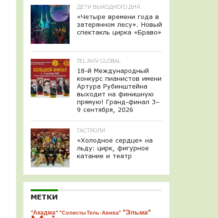
ДЕТИ ВЫХОДНОГО ДНЯ
«Четыре времени года в
затерянном лесу». Новый
спектакль цирка «Браво»
TEL AVIV GLOBAL
18-й Международный
конкурс пианистов имени
Артура Рубинштейна
выходит на финишную
прямую! Гранд-финал 3–
9 сентября, 2026
ГАСТРОЛИ
«Холодное сердце» на
льду: цирк, фигурное
катание и театр
МЕТКИ
"Эльма"
"Акадма"
"Солисты Тель-Авива"