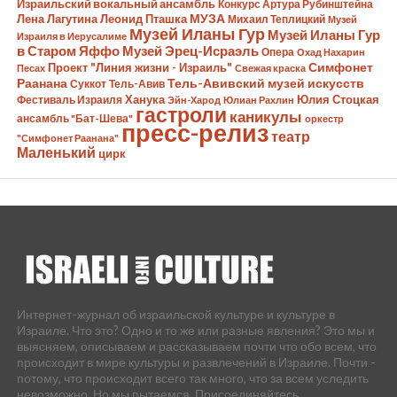
Израильский вокальный ансамбль
Конкурс Артура Рубинштейна
Лена Лагутина
Леонид Пташка
МУЗА
Михаил Теплицкий
Музей
Музей Иланы Гур
Музей Иланы Гур
Израиля в Иерусалиме
в Старом Яффо
Музей Эрец-Исраэль
Опера
Охад Нахарин
Симфонет
Проект "Линия жизни - Израиль"
Песах
Свежая краска
Раанана
Тель-Авивский музей искусств
Суккот
Тель-Авив
Ханука
Юлия Стоцкая
Фестиваль Израиля
Эйн-Харод
Юлиан Рахлин
гастроли
каникулы
ансамбль "Бат-Шева"
оркестр
пресс-релиз
театр
"Симфонет Раанана"
Маленький
цирк
Интернет-журнал об израильской культуре и культуре в
Израиле. Что это? Одно и то же или разные явления? Это мы и
выясняем, описываем и рассказываем почти что обо всем, что
происходит в мире культуры и развлечений в Израиле. Почти -
потому, что происходит всего так много, что за всем уследить
невозможно. Но мы пытаемся. Присоединяйтесь.