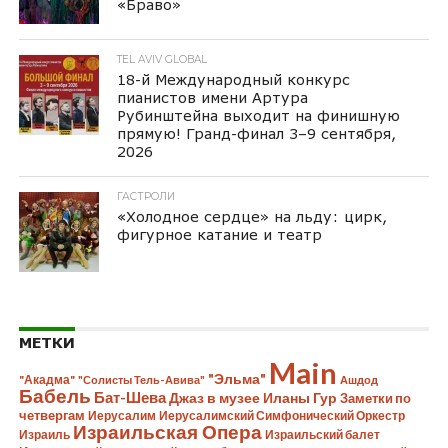
«Браво»
TEL AVIV GLOBAL
18-й Международный конкурс
пианистов имени Артура
Рубинштейна выходит на финишную
прямую! Гранд-финал 3–9 сентября,
2026
ГАСТРОЛИ
«Холодное сердце» на льду: цирк,
фигурное катание и театр
МЕТКИ
Main
"Эльма"
"Акадма"
"Солисты Тель-Авива"
Ашдод
Бабель
Бат-Шева
Джаз в музее Иланы Гур
Заметки по
четвергам
Иерусалим
Иерусалимский Симфонический Оркестр
Израильская Опера
Израиль
Израильский балет