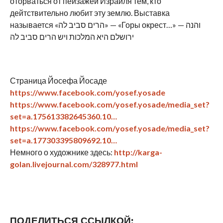
оторваться от пейзажей Израиля тем, кто
дейтствительно любит эту землю. Выставка
называется «הרים סביב לה» — «Горы окрест…» — והנה
ירושלם היא המלכות ויש הרים סביב לה
Страница Йосефа Йосаде
https://www.facebook.com/yosef.yosade
https://www.facebook.com/yosef.yosade/media_set?
set=a.175613382645360.10…
https://www.facebook.com/yosef.yosade/media_set?
set=a.177303395809692.10…
Немного о художнике здесь:
http://karga-
golan.livejournal.com/328977.html
ПОДЕЛИТЬСЯ ССЫЛКОЙ: