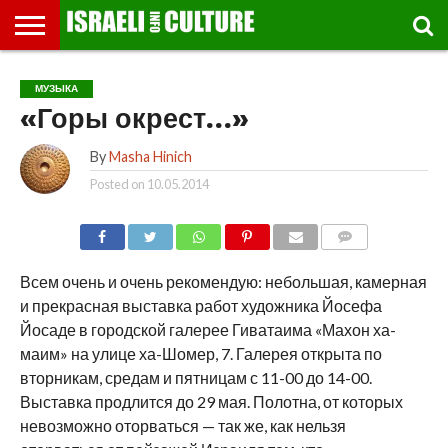
ВЫСТАВКИ
МУЗЕИ
СТРАНА
ТЕАТР
КНИГИ.
МУЗЫКА
РЕЛИГИЯ/
ДВИЖЕНИЕ
ДЕТИ
МАРШРУТЫ
ВИДЕО-
ВПЕЧАТЛЕНИЯ
ВСТРЕЧИ
ИНТЕРВЬЮ
КИНО
TEL
МУЗЫКА
ФЕСТИВАЛЕЙ
ТЕКСТЫ
ИСТОРИЯ
ВЫХОДНОГО
ПРОГУЛЬЩИКА
РЕЧИ
И
AVIV
«Горы окрест…»
ДНЯ
ЛЕКЦИИ
GLOBAL
By
Masha Hinich
Posted on
10.05.2014
COMMENTS
Всем очень и очень рекомендую: небольшая, камерная
и прекрасная выставка работ художника Йосефа
Йосаде в городской галерее Гиватаима «Махон ха-
маим» на улице ха-Шомер, 7. Галерея открыта по
вторникам, средам и пятницам с 11-00 до 14-00.
Выставка продлится до 29 мая. Полотна, от которых
невозможно оторваться — так же, как нельзя