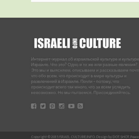
Интернет-журнал об израильской культуре и культуре
Израиле. Что это? Одно и то же или разные явления?
Это мы и выясняем, описываем и рассказываем почт
что обо всем, что происходит в мире культуры и
развлечений в Израиле. Почти - потому, что
происходит всего так много, что за всем уследить
невозможно. Но мы пытаемся. Присоединяйтесь.
Copyright © 2015 ISRAEL CULTURE.INFO. Design by DOT SHOT. Pow