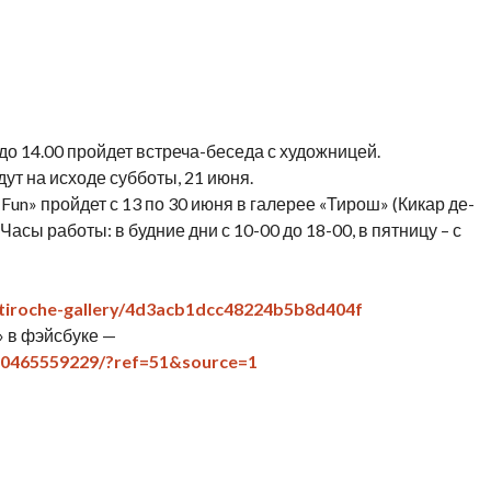
0 до 14.00 пройдет встреча-беседа с художницей.
т на исходе субботы, 21 июня.
Fun» пройдет с 13 по 30 июня в галерее «Тирош» (Кикар де-
асы работы: в будние дни с 10-00 до 18-00, в пятницу – с
/tiroche-gallery/4d3acb1dcc48224b5b8d404f
» в фэйсбуке —
60465559229/?ref=51&source=1