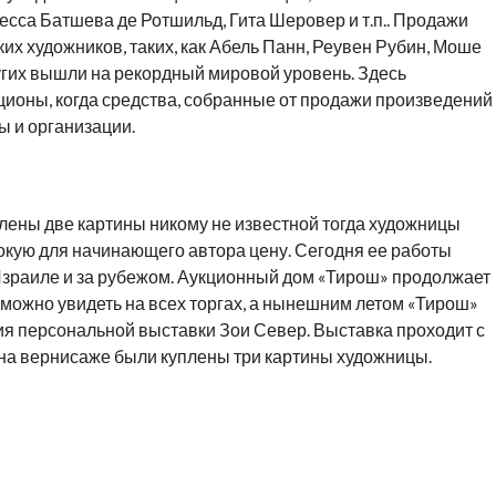
есса Батшева де Ротшильд, Гита Шеровер и т.п.. Продажи
их художников, таких, как Абель Панн, Реувен Рубин, Моше
угих вышли на рекордный мировой уровень. Здесь
ционы, когда средства, собранные от продажи произведений
ы и организации.
лены две картины никому не известной тогда художницы
окую для начинающего автора цену. Сегодня ее работы
 Израиле и за рубежом. Аукционный дом «Тирош» продолжает
 можно увидеть на всех торгах, а нынешним летом «Тирош»
я персональной выставки Зои Север. Выставка проходит с
на вернисаже были куплены три картины художницы.