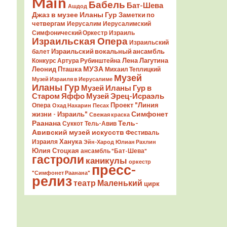
Main
Бабель
Бат-Шева
Ашдод
Джаз в музее Иланы Гур
Заметки по
четвергам
Иерусалим
Иерусалимский
Симфонический Оркестр
Израиль
Израильская Опера
Израильский
Израильский вокальный ансамбль
балет
Лена Лагутина
Конкурс Артура Рубинштейна
Леонид Пташка
МУЗА
Михаил Теплицкий
Музей
Музей Израиля в Иерусалиме
Иланы Гур
Музей Иланы Гур в
Старом Яффо
Музей Эрец-Исраэль
Проект "Линия
Опера
Охад Нахарин
Песах
Симфонет
жизни - Израиль"
Свежая краска
Раанана
Тель-
Суккот
Тель-Авив
Авивский музей искусств
Фестиваль
Ханука
Израиля
Эйн-Харод
Юлиан Рахлин
Юлия Стоцкая
ансамбль "Бат-Шева"
гастроли
каникулы
оркестр
пресс-
"Симфонет Раанана"
релиз
театр Маленький
цирк