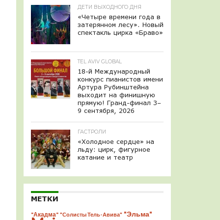
ДЕТИ ВЫХОДНОГО ДНЯ
«Четыре времени года в
затерянном лесу». Новый
спектакль цирка «Браво»
TEL AVIV GLOBAL
18-й Международный
конкурс пианистов имени
Артура Рубинштейна
выходит на финишную
прямую! Гранд-финал 3–
9 сентября, 2026
ГАСТРОЛИ
«Холодное сердце» на
льду: цирк, фигурное
катание и театр
МЕТКИ
"Эльма"
"Акадма"
"Солисты Тель-Авива"