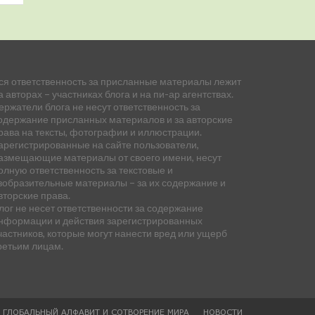
ся ответственность за присланные материалы лежит
а авторах – участниках блога и на пи-ар агентствах.
ержатели блога не несут ответственность за
одержание присланных материалов и за авторские
рава на тексты, фотографии и иллюстрации.
арегистрированные на сайте пользователи,
азмещающие материалы от своего имени, несут
олную ответственность за текстовые и
зобразительные материалы – за их содержание и
вторские права.
лог не несет ответственности за содержание
нформации и действия зарегистрированных
частников, которые могут нанести вред или ущерб
ретьим лицам.
— ГЛОБАЛЬНЫЙ АЛФАВИТ И СОТВОРЕНИЕ МИРА
НОВОСТИ