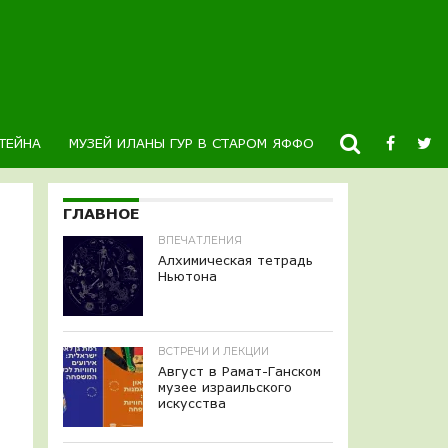
ТЕЙНА
МУЗЕЙ ИЛАНЫ ГУР В СТАРОМ ЯФФО
НОВОСТИ
К
ГЛАВНОЕ
ВПЕЧАТЛЕНИЯ
Алхимическая тетрадь
Ньютона
ВСТРЕЧИ И ЛЕКЦИИ
Август в Рамат-Ганском
музее израильского
искусства