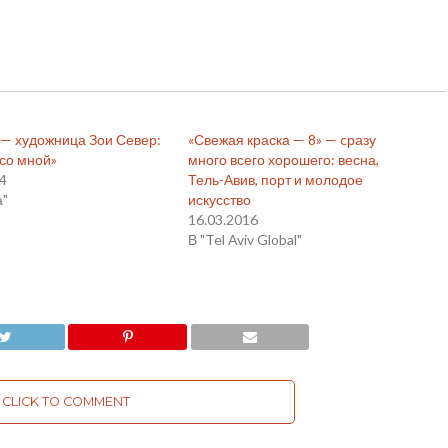
n — художница Зои Север:
«Свежая краска — 8» — cразу
 со мной»
много всего хорошего: весна,
14
Тель-Авив, порт и молодое
а"
искусство
16.03.2016
В "Tel Aviv Global"
CLICK TO COMMENT