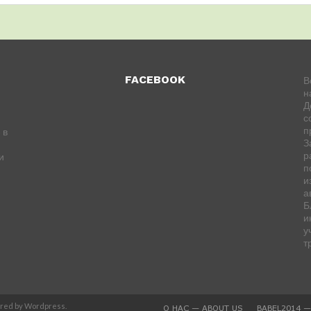
FACEBOOK
В
н
Д
с
п
 в
З
р
и
п
и
а
Б
и
у
т
ered by Wordpress.
О НАС — ABOUT US
BABEL2014 