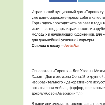
Израильский аукционный дом «Тирош» суще
уже давно зарекомендовал себя в качеств
Торги здесь проходят четыре раза в год и
истинные шедевры израильского и зарубе
молодых и начинающих художников, для к
для дальнейшей успешной карьеры.
Ссылка в тему —
Art is Fun
Основатели «Тирош» — Дов Хазан и Микки
Хазан – Дов и его жена Орна. Это крупне
изобразительного и декоративного искусст
антикварная мебель, фарфор, ювелирные и
доколумбовой Америки и т.п.)
В наши дни здесь выставляются на продаж