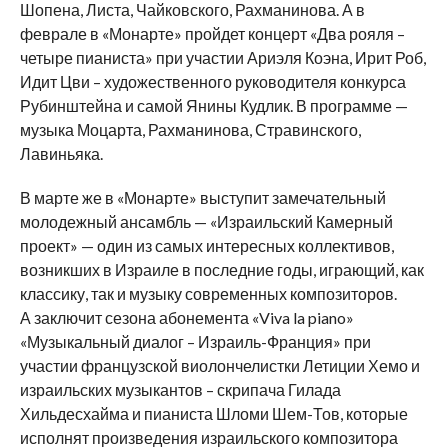
Шопена, Листа, Чайковского, Рахманинова. А в
феврале в «Монарте» пройдет концерт «Два рояля –
четыре пианиста» при участии Ариэля Коэна, Ирит Роб,
Идит Цви – художественного руководителя конкурса
Рубинштейна и самой Янины Кудлик. В программе —
музыка Моцарта, Рахманинова, Стравинского,
Лавиньяка.
В марте же в «Монарте» выступит замечательный
молодежный ансамбль — «Израильский Камерный
проект» — один из самых интересных коллективов,
возникших в Израиле в последние годы, играющий, как
классику, так и музыку современных композиторов.
А заключит сезона абонемента «Viva la piano»
«Музыкальный диалог – Израиль-Франция» при
участии французской виолончелистки Летиции Хемо и
израильских музыкантов – скрипача Гилада
Хильдесхайма и пианиста Шломи Шем-Тов, которые
исполнят произведения израильского композитора