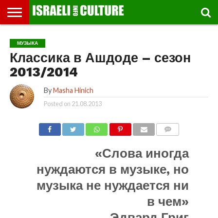
ВЫСТАВКИ
МУЗЕИ
СТРАНА
ТЕАТР
КНИГИ.
МУЗЫКА
РЕЛИГИЯ/
ДВИЖЕНИЕ
ДЕТИ
МАРШРУТЫ
ВИДЕО-
ВПЕЧАТЛЕНИЯ
ВСТРЕЧИ
ИНТЕРВЬЮ
КИНО
TEL
МУЗЫКА
ФЕСТИВАЛЕЙ
ТЕКСТЫ
ИСТОРИЯ
ВЫХОДНОГО
ПРОГУЛЬЩИКА
РЕЧИ
И
AVIV
Классика в Ашдоде – сезон
ДНЯ
ЛЕКЦИИ
GLOBAL
2013/2014
By
Masha Hinich
Posted on
21.08.2013
COMMENTS
«Слова иногда
нуждаются в музыке, но
музыка не нуждается ни
в чем»
Эдвард Григ