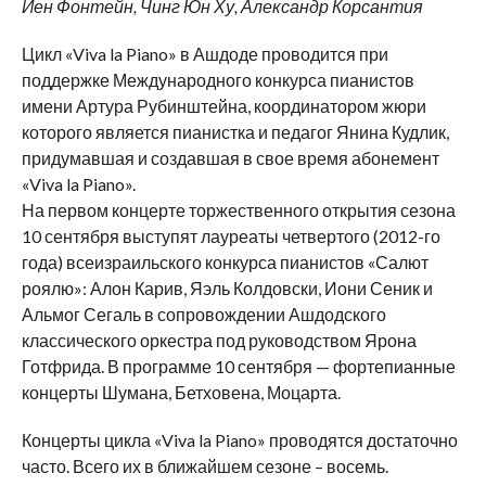
Йен Фонтейн, Чинг Юн Ху, Александр Корсантия
Цикл «Viva la Piano» в Ашдоде проводится при
поддержке Международного конкурса пианистов
имени Артура Рубинштейна, координатором жюри
которого является пианистка и педагог Янина Кудлик,
придумавшая и создавшая в свое время абонемент
«Viva la Piano».
На первом концерте торжественного открытия сезона
10 сентября выступят лауреаты четвертого (2012-го
года) всеизраильского конкурса пианистов «Салют
роялю»: Алон Карив, Яэль Колдовски, Иони Сеник и
Альмог Сегаль в сопровождении Ашдодского
классического оркестра под руководством Ярона
Готфрида. В программе 10 сентября — фортепианные
концерты Шумана, Бетховена, Моцарта.
Концерты цикла «Viva la Piano» проводятся достаточно
часто. Всего их в ближайшем сезоне – восемь.