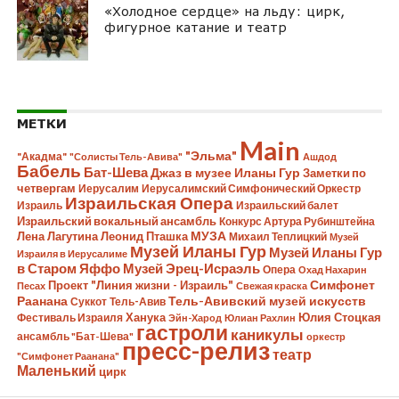
«Холодное сердце» на льду: цирк,
фигурное катание и театр
МЕТКИ
Main
"Эльма"
"Акадма"
"Солисты Тель-Авива"
Ашдод
Бабель
Бат-Шева
Джаз в музее Иланы Гур
Заметки по
четвергам
Иерусалим
Иерусалимский Симфонический Оркестр
Израильская Опера
Израиль
Израильский балет
Израильский вокальный ансамбль
Конкурс Артура Рубинштейна
Лена Лагутина
Леонид Пташка
МУЗА
Михаил Теплицкий
Музей
Музей Иланы Гур
Музей Иланы Гур
Израиля в Иерусалиме
в Старом Яффо
Музей Эрец-Исраэль
Опера
Охад Нахарин
Симфонет
Проект "Линия жизни - Израиль"
Песах
Свежая краска
Раанана
Тель-Авивский музей искусств
Суккот
Тель-Авив
Ханука
Юлия Стоцкая
Фестиваль Израиля
Эйн-Харод
Юлиан Рахлин
гастроли
каникулы
ансамбль "Бат-Шева"
оркестр
пресс-релиз
театр
"Симфонет Раанана"
Маленький
цирк