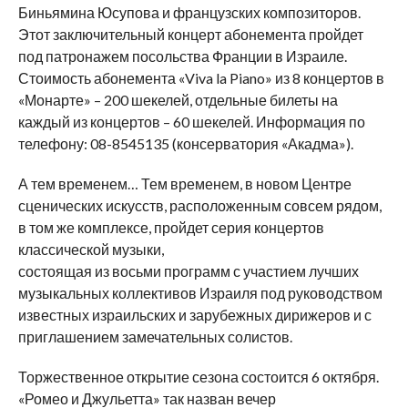
Биньямина Юсупова и французских композиторов.
Этот заключительный концерт абонемента пройдет
под патронажем посольства Франции в Израиле.
Стоимость абонемента «Viva la Piano» из 8 концертов в
«Монарте» – 200 шекелей, отдельные билеты на
каждый из концертов – 60 шекелей. Информация по
телефону: 08-8545135 (консерватория «Акадма»).
А тем временем… Тем временем, в новом Центре
сценических искусств, расположенным совсем рядом,
в том же комплексе, пройдет серия концертов
классической музыки,
состоящая из восьми программ с участием лучших
музыкальных коллективов Израиля под руководством
известных израильских и зарубежных дирижеров и с
приглашением замечательных солистов.
Торжественное открытие сезона состоится 6 октября.
«Ромео и Джульетта» так назван вечер