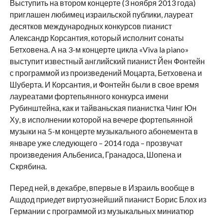
Выступить на втором концерте (3 ноября 2013 года)
приглашен любимец израильской публики, лауреат
десятков международных конкурсов пианист
Александр Корсантия, который исполнит сонаты
Бетховена. А на 3-м концерте цикла «Viva la piano»
выступит известный английский пианист Йен Фонтейн
с программой из произведений Моцарта, Бетховена и
Шуберта. И Корсантия, и Фонтейн были в свое время
лауреатами фортепьянного конкурса имени
Рубинштейна, как и тайваньская пианистка Чинг Юн
Ху, в исполнении которой на вечере фортепьянной
музыки на 5-м концерте музыкального абонемента в
январе уже следующего – 2014 года – прозвучат
произведения Альбениса, Гранадоса, Шопена и
Скрябина.
Перед ней, в декабре, впервые в Израиль вообще в
Ашдод приедет виртуознейший пианист Борис Блох из
Германии с программой из музыкальных миниатюр