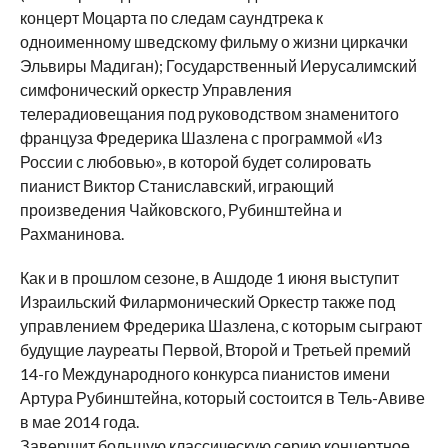
концерт Моцарта по следам саундтрека к
одноименному шведскому фильму о жизни циркачки
Эльвиры Мадиган); Государственный Иерусалимский
симфонический оркестр Управления
телерадиовещания под руководством знаменитого
француза Фредерика Шазлена с программой «Из
России с любовью», в которой будет солировать
пианист Виктор Станиславский, играющий
произведения Чайковского, Рубинштейна и
Рахманинова.
Как и в прошлом сезоне, в Ашдоде 1 июня выступит
Израильский Филармонический Оркестр также под
управлением Фредерика Шазлена, с которым сыграют
будущие лауреаты Первой, Второй и Третьей премий
14-го Международного конкурса пианистов имени
Артура Рубинштейна, который состоится в Тель-Авиве
в мае 2014 года.
Завершит большую классическую серию концертное