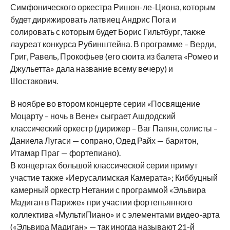
Симфонического оркестра Ришон-ле-Циона, которым
будет дирижировать латвиец Андрис Пога и
солировать с которым будет Борис Гильтбург, также
лауреат конкурса Рубинштейна. В программе – Верди,
Григ, Равель, Прокофьев (его сюита из балета «Ромео и
Джульетта» дала название всему вечеру) и
Шостакович.
В ноябре во втором концерте серии «Посвящение
Моцарту – ночь в Вене» сыграет Ашдодский
классический оркестр (дирижер – Ваг Папян, солисты –
Даниела Лугаси — сопрано, Одед Райх — баритон,
Итамар Праг — фортепиано).
В концертах большой классической серии примут
участие также «Иерусалимская Камерата»; Киббуцный
камерный оркестр Нетании с программой «Эльвира
Мадиган в Париже» при участии фортепьянного
коллектива «МультиПиано» и с элементами видео-арта
(«Эльвира Мадиган» — так иногда называют 21-й