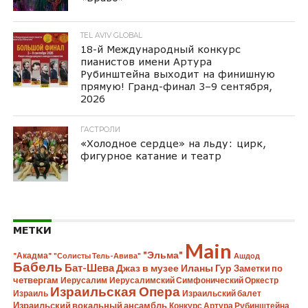
TEL AVIV GLOBAL
18-й Международный конкурс
пианистов имени Артура
Рубинштейна выходит на финишную
прямую! Гранд-финал 3–9 сентября,
2026
ГАСТРОЛИ
«Холодное сердце» на льду: цирк,
фигурное катание и театр
МЕТКИ
Main
"Эльма"
"Акадма"
"Солисты Тель-Авива"
Ашдод
Бабель
Бат-Шева
Джаз в музее Иланы Гур
Заметки по
четвергам
Иерусалим
Иерусалимский Симфонический Оркестр
Израильская Опера
Израиль
Израильский балет
Израильский вокальный ансамбль
Конкурс Артура Рубинштейна