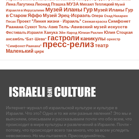
Лена Лагутина
Леонид Пташка
МУЗА
Михаил Теплицкий
Музей
Музей Иланы Гур
Музей Иланы Гур
Израиля в Иерусалиме
в Старом Яффо
Музей Эрец-Исраэль
Опера
Охад Нахарин
Симфонет
Проект "Линия жизни - Израиль"
Песах
Свежая краска
Раанана
Тель-Авивский музей искусств
Суккот
Тель-Авив
Ханука
Юлия Стоцкая
Фестиваль Израиля
Эйн-Харод
Юлиан Рахлин
гастроли
каникулы
ансамбль "Бат-Шева"
оркестр
пресс-релиз
театр
"Симфонет Раанана"
Маленький
цирк
Интернет-журнал об израильской культуре и культуре в
Израиле. Что это? Одно и то же или разные явления? Это мы и
выясняем, описываем и рассказываем почти что обо всем, что
происходит в мире культуры и развлечений в Израиле. Почти -
потому, что происходит всего так много, что за всем уследить
невозможно. Но мы пытаемся. Присоединяйтесь.