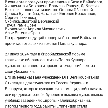
В концерте прозвучат произведения Баха и Вайнберга,
Хиндемита и Бетховена, Брамса и Равеля, Дебюсси и
Баха в исполнении пианистов Оксаны Яблонской,
Дениса Бурштейна, Натальи и Евгения Брахманов,
Сергея Никитюка
Скрипка: Дмитрий Берлинский
Труба:Рами Орен
Виолончель: Кирилл Михановский
Альт: Евгения Орен
По традиции ведущий концерта Анатолий Вайсман
прочитает отрывки из текстов Павла Кушнира.
27 июля 2024 года в биробиджанской тюрьме
трагически оборвалась жизнь Павла Кушнира —
музыканта, пианиста и просветителя, погибшего за
свои убеждения.
Его именем названа учреждённая в Великобритании
Стипендия для студентов из России, Украины и
Беларуси, которые нуждаются в помощи, чтобы начать
или продолжить своё обучение в высших музыкальных
учебных заведениях Европы и Великобритании.
Итогом первого года работы Стипендии стали