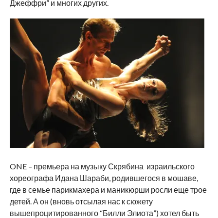
Джеффри” и многих других.
ONE – премьера на музыку Скрябина израильского
хореографа Идана Шараби, родившегося в мошаве,
где в семье парикмахера и маникюрши росли еще трое
детей. А он (вновь отсылая нас к сюжету
вышепроцитированного “Билли Элиота”) хотел быть