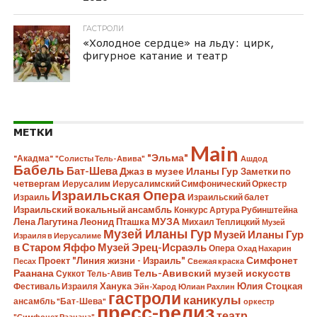
ГАСТРОЛИ
«Холодное сердце» на льду: цирк,
фигурное катание и театр
МЕТКИ
Main
"Эльма"
"Акадма"
"Солисты Тель-Авива"
Ашдод
Бабель
Бат-Шева
Джаз в музее Иланы Гур
Заметки по
четвергам
Иерусалим
Иерусалимский Симфонический Оркестр
Израильская Опера
Израиль
Израильский балет
Израильский вокальный ансамбль
Конкурс Артура Рубинштейна
Лена Лагутина
Леонид Пташка
МУЗА
Михаил Теплицкий
Музей
Музей Иланы Гур
Музей Иланы Гур
Израиля в Иерусалиме
в Старом Яффо
Музей Эрец-Исраэль
Опера
Охад Нахарин
Симфонет
Проект "Линия жизни - Израиль"
Песах
Свежая краска
Раанана
Тель-Авивский музей искусств
Суккот
Тель-Авив
Ханука
Юлия Стоцкая
Фестиваль Израиля
Эйн-Харод
Юлиан Рахлин
гастроли
каникулы
ансамбль "Бат-Шева"
оркестр
пресс-релиз
театр
"Симфонет Раанана"