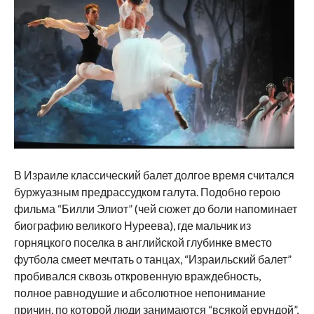
В Израиле классический балет долгое время считался
буржуазным предрассудком галута. Подобно герою
фильма “Билли Элиот” (чей сюжет до боли напоминает
биографию великого Нуреева), где мальчик из
горняцкого поселка в английской глубинке вместо
футбола смеет мечтать о танцах, “Израильский балет”
пробивался сквозь откровенную враждебность,
полное равнодушие и абсолютное непонимание
причин, по которой люди занимаются “всякой ерундой”,