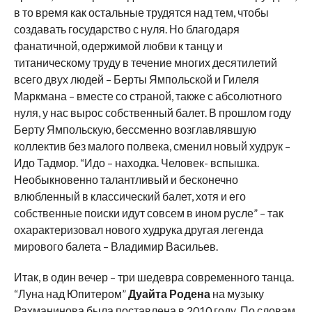
в то время как остальные трудятся над тем, чтобы
создавать государство с нуля. Но благодаря
фанатичной, одержимой любви к танцу и
титаническому труду в течение многих десятилетий
всего двух людей – Берты Ямпольской и Гилеля
Маркмана – вместе со страной, также с абсолютного
нуля, у нас вырос собственный балет. В прошлом году
Берту Ямпольскую, бессменно возглавлявшую
коллектив без малого полвека, сменил новый худрук –
Идо Тадмор. “Идо – находка. Человек- вспышка.
Необыкновенно талантливый и бесконечно
влюбленный в классический балет, хотя и его
собственные поиски идут совсем в ином русле” – так
охарактеризовал нового худрука другая легенда
мирового балета – Владимир Васильев.
Итак, в один вечер – три шедевра современного танца.
“Луна над Юпитером”
Дуайта Родена
на музыку
Рахманинова была поставлена в 2010 году. По словам