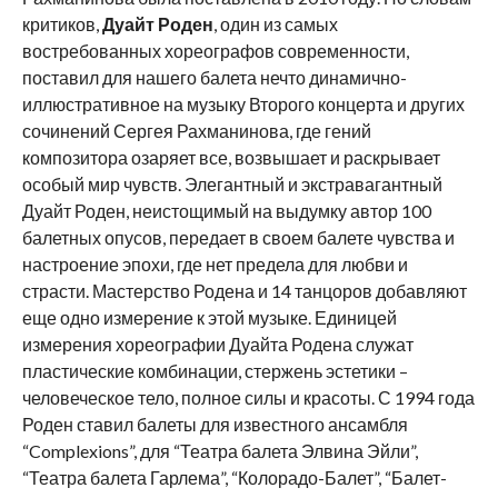
критиков,
Дуайт Роден
, один из самых
востребованных хореографов современности,
поставил для нашего балета нечто динамично-
иллюстративное на музыку Второго концерта и других
сочинений Сергея Рахманинова, где гений
композитора озаряет все, возвышает и раскрывает
особый мир чувств. Элегантный и экстравагантный
Дуайт Роден, неистощимый на выдумку автор 100
балетных опусов, передает в своем балете чувства и
настроение эпохи, где нет предела для любви и
страсти. Мастерство Родена и 14 танцоров добавляют
еще одно измерение к этой музыке. Единицей
измерения хореографии Дуайта Родена служат
пластические комбинации, стержень эстетики –
человеческое тело, полное силы и красоты. С 1994 года
Роден ставил балеты для известного ансамбля
“Complexions”, для “Театра балета Элвина Эйли”,
“Театра балета Гарлема”, “Колорадо-Балет”, “Балет-