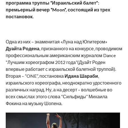
программа труппы “Израильский балет”:
премьерный вечер “Moon”, состоящий из трех
постановок.
Одна из них – знаменитая «Луна над Юпитером»
Дуайта Родена
, признанного на конкурсе, проводимом
профессиональным американским журналом Dance
“Лучшим хореографом 2012 года”(Дуайт Роден
впервые работает с израильской балетной труппой).
Вторая – “ONE”, постановка
Идана Шараби
,
израильского хореографа, неоднократно удостоенного
различных наград. Ну, а на десерт – волшебные во
всех смыслах этого слова “Сильфиды” Михаила
Фокина на музыку Шопена.