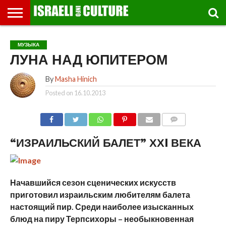
ВЫСТАВКИ
МУЗЕИ
СТРАНА
ТЕАТР
КНИГИ.
МУЗЫКА
РЕЛИГИЯ/
ДВИЖЕНИЕ
ДЕТИ
МАРШРУТЫ
ВИДЕО-
ВПЕЧАТЛЕНИЯ
ВСТРЕЧИ
ИНТЕРВЬЮ
КИНО
TEL
МУЗЫКА
ФЕСТИВАЛЕЙ
ТЕКСТЫ
ИСТОРИЯ
ВЫХОДНОГО
ПРОГУЛЬЩИКА
РЕЧИ
И
AVIV
ЛУНА НАД ЮПИТЕРОМ
ДНЯ
ЛЕКЦИИ
GLOBAL
By
Masha Hinich
Posted on
16.10.2013
COMMENTS
“ИЗРАИЛЬСКИЙ БАЛЕТ” ХХI ВЕКА
Начавшийся сезон сценических искусств
приготовил израильским любителям балета
настоящий пир. Среди наиболее изысканных
блюд на пиру Терпсихоры – необыкновенная