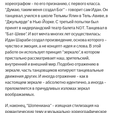
хореографом – по его признанию, с первого класса.
“Думаю, таким меня создал Бог” – говорит сам Идан. Он
танцевал, учился в школе Тельмы Ялин в Тель-Авиве, в
“Джульярде” в Нью-Йорке. С третьей попытки был
принят в нидерландский театр балета NDT. Танцевал в
“Бат-Шеве”. И вот мечта многих лет осуществилась:
Идан Шараби создал произведение, основа которого –
чувство и эмоция, а не концепт-идея и слова. В этой
работе он использует принцип “зеркало”, в котором
пристально рассматривает наш, зрительский,
внутренний и внешний мир. Подобно отражению в
зеркале, часть танцовщиков копируют танцевальные
движения других. И иногда отражение – как в
настоящем зеркале – абсолютно идентично, а иногда –
преломляется в причудливых изломах зеркал
воображаемых.
И, наконец, “Шопениана” – изящная стилизация на
романтическую тему и музыкально-хореографическое